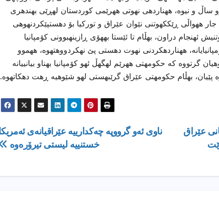
و ساڵ و نیوه، ههناردهی نهوتی ههرێمی كوردستان لهڕێی بهندهری
ن جار ههواڵی ڕێككهوتنی نێوان عێراق و توركیا بۆ دهستپێكردنهوهی
یش ئهنجام دراون، بهڵام تا ئێستا بههۆی ڕازینهبوونی كۆمپانیا
ۆمپانیایانه، ههناردهكردنی نهوت دهستی پێ نهكردووهتهوه، ههموو
ن گرتووه كه حكومهتی ههرێم لهگهڵ ئهو كۆمپانیا بهناو بیانییانه
ه پێیان، بهڵام حكومهتی عێراق گرێبهستی لهو شێوهیه ڕهت دهكاتهوه.
نى عێراق
ناوی ئه‌و گرووپه‌ چه‌كدارییه‌ عێراقیانه‌ی ئه‌مریكا
زێت
خستنییه‌ لیستی تیرۆره‌وه‌