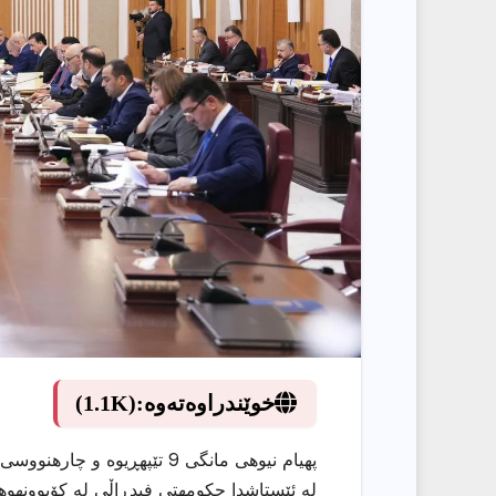
خوێندراوەتەوە:
(1.1K)
پهیام نیوهی مانگی 9 تێپهڕی
له ئێستاشدا حكومهتی فیدڕاڵی له كۆبوونهوه