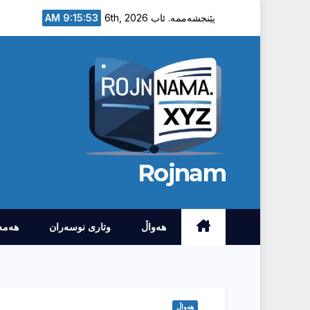
Ski
9:15:54 AM
پێنجشەممە. ئاب 6th, 2026
t
conten
Rojnam
هەواڵ
وتارى نوسەران
هەمە
هەواڵ