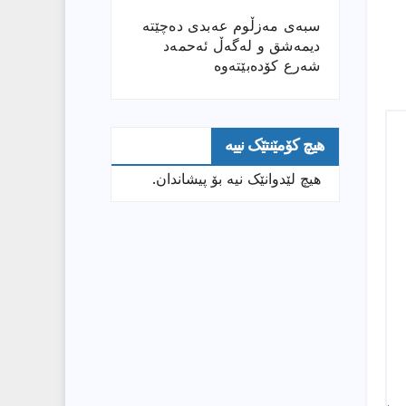
سبەی مەزڵوم عەبدی دەچێتە
دیمەشق و لەگەڵ ئەحمەد
شەرع کۆدەبێتەوە
هیچ کۆمێنتێک نییە
هیچ لێدوانێک نیە بۆ پیشاندان.