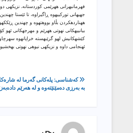
فهرمانبهرانی ههرێمی كوردستانه. نزیكهی دو
جهیهانی توركییهوه ڕاگیراوه، تا ئێستا چهندی
ههناردهكردن بڵاو بووهتهوه و چهندین ڕێككهوتن
بیانییهكانی نهوتی ههرێم و مهرجهكانی ئهو ك
كێشهكانیش لهو گرێبهسته خراپانهوه سهرچاوهیا
ئهنجامی داوه و نزیكهی نیوهی نهوتی بهخشیو
ڕێدۆزیی
كەشناسی: پلەكانی گەرما لە شارەکا
بە بەرزی دەمێنێتەوە و لە هەرێم دادەبە
بابەت