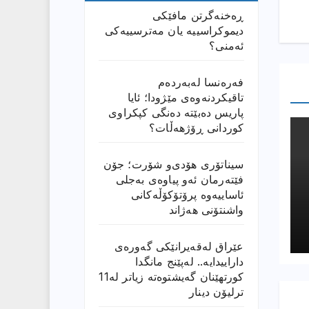
ڕەخنەگرتن مافێکی
دیموکراسییە یان مەترسییەکی
ئەمنی؟
فەرەنسا لەبەردەم
تاقیکردنەوەی مێژودا؛ ئایا
پاریس دەبێتە دەنگی کپکراوی
کوردانی ڕۆژھەڵات؟
سیناتۆری هۆدی‌و شۆرت؛ جۆن
فێتەرمان ئەو پیاوەی بەجلی
ئاساییەوە پرۆتۆکۆڵەکانی
واشنتۆنی هەژاند
عێراق له‌قه‌یرانێكى گه‌وره‌ى
داراییدایه‌.. له‌پێنج مانگدا
كورتهێنان گه‌یشتوه‌ته‌ زیاتر له‌11
ترلیۆن دینار