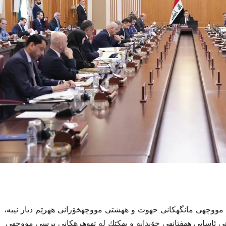
وه و چارهنووسی مووچهی مانگهكانی حهوت و ههشتی مووچهخۆرانی ههرێم دیار نییه،
ی ئاسایی ههفتانهی خۆیدایه و یهكێك له تهوهرهكانی پرسی مووچهی