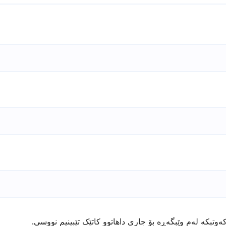
ەوتبکە لەم وێبگەڕە بۆ جاری داهاتوو کاتێک تێبینیم نووسی.