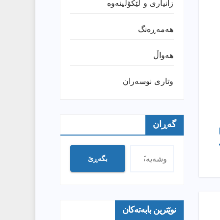
زانیارى و لێکۆڵینەوە
هەمەڕەنگ
هەواڵ
وتارى نوسەران
گەڕان
بگەڕێ
نوێترین بابەتەکان