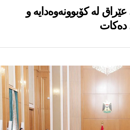
عێراق له‌ كۆبوونه‌وه‌دایه‌ و
ده‌كات