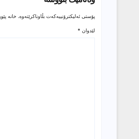
پۆستی ئەلیکترۆنییەکەت بڵاوناکرێتەوە.
خانە پێو
لێدوان
*