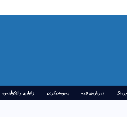
ڕەنگ
دەربارەى ئێمە
پەیوەندیکردن
زانیارى و لێکۆڵینەوە