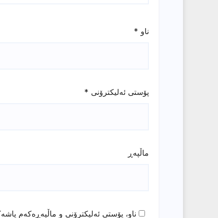
ناو
*
پۆستی ئەلیکترۆنی
*
ماڵپه‌ڕ
ناو، پۆستی ئەلیکترۆنی و ماڵپەڕەکەم پاشەک