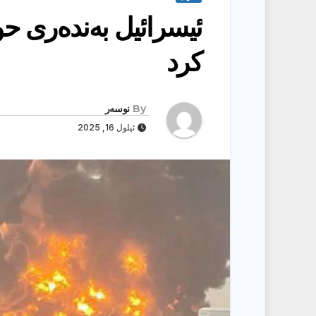
ئیسرائیل بەندەری حو
کرد
By
نوسەر
ئیلول 16, 2025