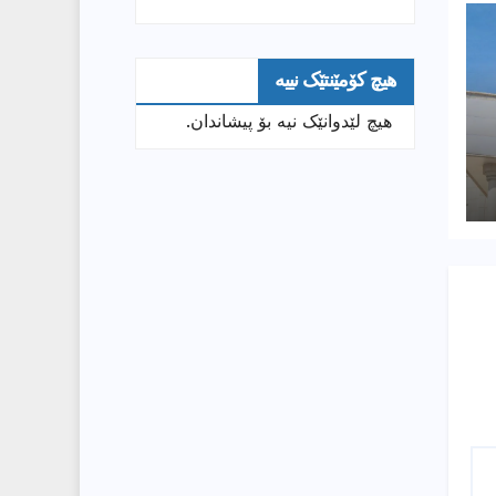
هیچ کۆمێنتێک نییە
هیچ لێدوانێک نیە بۆ پیشاندان.