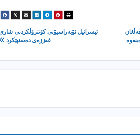
ەڵغان
ئیسرائیل ئۆپەراسیۆنی کۆنترۆڵکردنی شاری
بنەوە
غەززەی دەستپێکرد