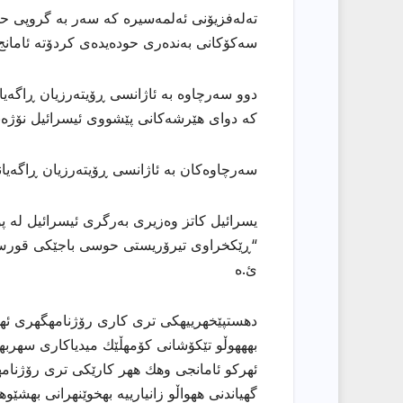
سەکۆکانی بەندەری حودەیدەی کردۆتە ئامانج
دوو سەرچاوە بە ئاژانسی ڕۆیتەرزیان ڕاگەیا
کە دوای هێرشەکانی پێشووی ئیسرائیل نۆژەنک
سەرچاوەکان بە ئاژانسی ڕۆیتەرزیان ڕاگەیان
یسرائیل کاتز وەزیری بەرگری ئیسرائیل لە پ
“ڕێکخراوی تیرۆریستی حوسی باجێکی قورس د
ئ.ه
دهستپێخهرییهكی تری كاری رۆژنامهگهری ئههلی
بهههوڵو تێكۆشانی كۆمهڵێك میدیاكاری سهربهخۆ
ئهركو ئامانجی وهك ههر كارێكی تری رۆژنامهو
گهیاندنی ههواڵو زانیارییه بهخوێنهرانی بهشێو