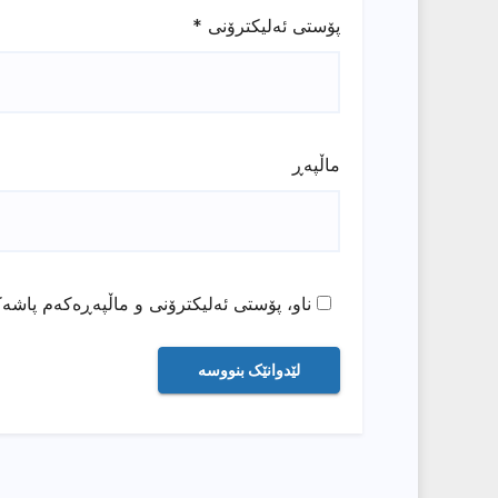
پۆستی ئەلیکترۆنی
*
ماڵپه‌ڕ
ناو، پۆستی ئەلیکترۆنی و ماڵپەڕەکەم پاشەک