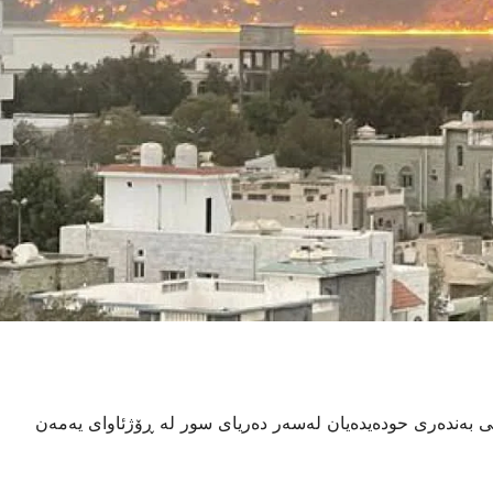
یی بەندەری حودەیدەیان لەسەر دەریای سور لە ڕۆژئاوای یەمەن