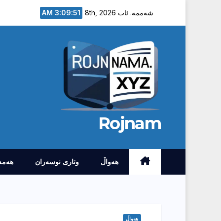
Ski
3:09:52 AM
شەممە. ئاب 8th, 2026
t
conten
Rojnam
هەواڵ
وتارى نوسەران
هەمە
هەواڵ