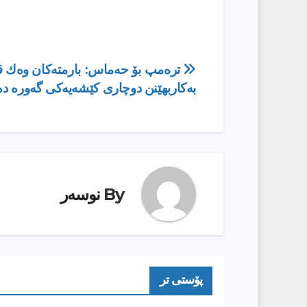
ڕێدۆزیی
ترەمپ بۆ حەماس: بارمتەكان وەك ق
بەكاربهێنن دوچاری كێشەیەكی گەورە دە
بابەت
By
نوسەر
پۆستى تر