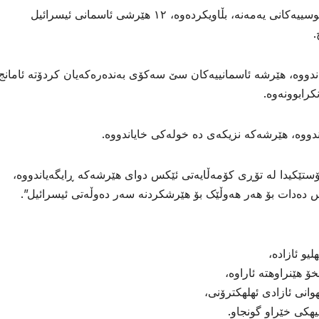
تەلەفزیۆنی ئەلمەسیرە کە سەر بە گروپی حوسییەکانی یەمەنە، بڵاویکردەوە، ١٢ هێرشی ئاسمانی ئیسرائیل
.
ندووە، هێرشە ئاسمانییەکان سێ سەکۆی بەندەرەکەیان کردۆتە ئامانج
رابوونەوە.
دووە، هێرشەکە نزیکەی دە خولەکی خایاندووە.
ۆستێکیدا لە تۆڕی کۆمەڵایەتی ئێکس دوای هێرشەکە ڕایگەیاندووە،
ەدات بۆ هەر هەوڵێک بۆ هێرشکردنە سەر دەوڵەتی ئیسرائیل”.
و ئازاده،
 هێنراوهته ئاراوه،
انی ئازادی ئهلهكترۆنی،
هیهكی خێراو گونجاو.