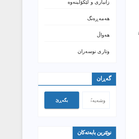
زانیارى و لێکۆڵینەوە
هەمەڕەنگ
هەواڵ
وتارى نوسەران
گەڕان
بگەڕێ
نوێترین بابەتەکان