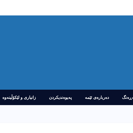
ڕەنگ
دەربارەى ئێمە
پەیوەندیکردن
زانیارى و لێکۆڵینەوە