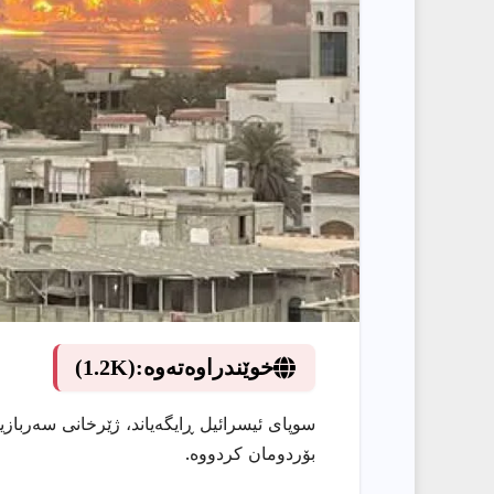
خوێندراوەتەوە:
(1.2K)
سوپای ئیسرائیل ڕایگەیاند، ژێرخانی سەرباز
بۆردومان کردووە.