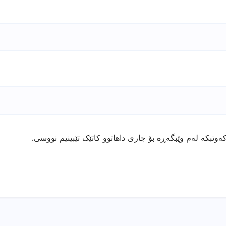
ەوتبکە لەم وێبگەڕە بۆ جاری داهاتوو کاتێک تێبینیم نووسی.