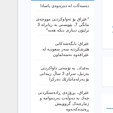
دەسەڵات لە دەرەوەی یاسادا
“عێراق بۆ تەواوکردنی مووچەی
مانگى 7، پێویستی بە زیاترلە 3
ترلیۆن دیناری دیکە هەیە”
عێراق: بانگەشەكانی
هێرشكردنە سەر سعودیە لە
عێراقەوە نەسەلماون
بەغداد.. بە تۆمەتی داواكردنی
بەرتیل، سزای 3 ساڵ زیندانی
بۆ پەرلەمانتارێك دەركرا
عێراق.. پڕۆژەی ڕادەستكردنی
چەك بە دەوڵەت بەردەوامە و
ژمارەیەک گرووپیش
ڕەتیدەکەنەوە