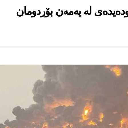
دەیدەی لە یەمەن بۆردومان