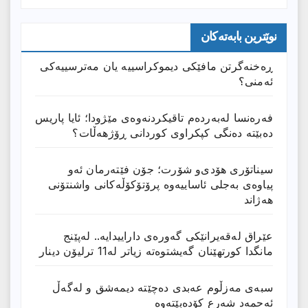
نوێترین بابەتەکان
ڕەخنەگرتن مافێکی دیموکراسییە یان مەترسییەکی
ئەمنی؟
فەرەنسا لەبەردەم تاقیکردنەوەی مێژودا؛ ئایا پاریس
دەبێتە دەنگی کپکراوی کوردانی ڕۆژھەڵات؟
سیناتۆری هۆدی‌و شۆرت؛ جۆن فێتەرمان ئەو
پیاوەی بەجلی ئاساییەوە پرۆتۆکۆڵەکانی واشنتۆنی
هەژاند
عێراق له‌قه‌یرانێكى گه‌وره‌ى داراییدایه‌.. له‌پێنج
مانگدا كورتهێنان گه‌یشتوه‌ته‌ زیاتر له‌11 ترلیۆن دینار
سبەی مەزڵوم عەبدی دەچێتە دیمەشق و لەگەڵ
ئەحمەد شەرع کۆدەبێتەوە