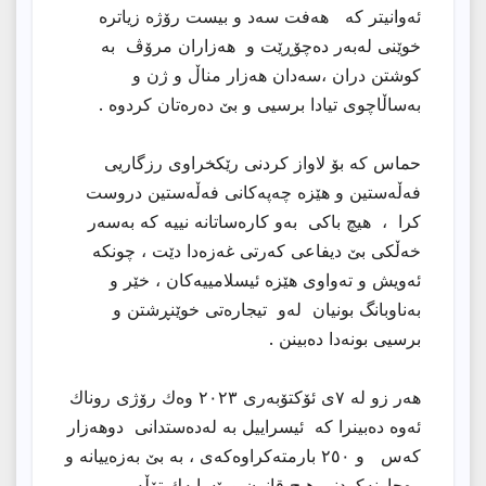
ئەوانیتر کە هەفت سەد و بیست رۆژە زیاترە
خوێنی لەبەر دەچۆڕێت و هەزاران مرۆڤ بە
کوشتن دران ،سەدان هەزار مناڵ و ژن و
بەساڵاچوی تیادا برسیی و بێ دەرەتان کردوە .
حماس کە بۆ لاواز کردنی رێکخراوی رزگاریی
فەڵەستین و هێزە چەپەکانی فەڵەستین دروست
کرا ، هیچ باکی بەو کارەساتانە نییە کە بەسەر
خەڵکی بێ دیفاعی کەرتی غەزەدا دێت ، چونکە
ئەویش و تەواوی هێزە ئیسلامییەکان ، خێر و
بەناوبانگ بونیان لەو تیجارەتی خوێنڕشتن و
برسیی بونەدا دەبینن .
هەر زو لە ٧ی ئۆکتۆبەری ٢٠٢٣ وەك رۆژی روناك
ئەوە دەبینرا کە ئیسراییل بە لەدەستدانی دوهەزار
کەس و ٢٥٠ بارمتەکراوەکەی ، بە بێ بەزەییانە و
رەچاونەکردنی هیچ قانون ورێسایەك تۆڵە