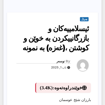
هەواڵ
ئیسلامییەکان و
بازرگانییکردن بە خوێن و
کوشتن ،(غەزە) بە نمونە
By
نوسەر
ئاب 1, 2025
خوێندراوەتەوە:
(3.4K)
بارزان شێخ عوسمان