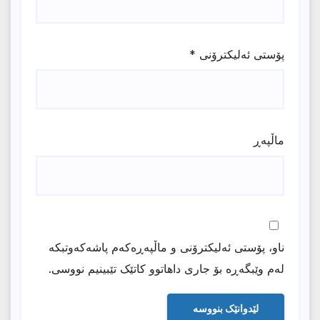
پۆستی ئەلیکترۆنی
*
ماڵپه‌ڕ
ناو، پۆستی ئەلیکترۆنی و ماڵپەڕەکەم پاشەکەوتبکە
لەم وێبگەڕە بۆ جاری داهاتوو کاتێک تێبینیم نووسی.