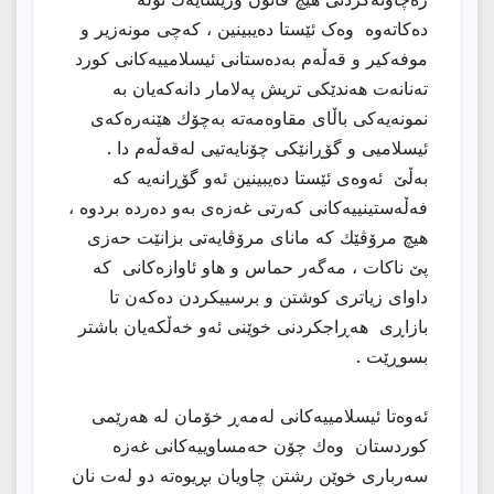
دەکاتەوە وەک ئێستا دەیبینین ، کەچی مونەزیر و
موفەکیر و قەڵەم بەدەستانی ئیسلامییەکانی کورد
تەنانەت هەندێکی تریش پەلامار دانەکەیان بە
نمونەیەکی باڵای مقاوەمەتە بەچۆك هێنەرەکەی
ئیسلامیی و گۆڕانێکی چۆنایەتیی لەقەڵەم دا .
بەڵێ ئەوەی ئێستا دەیبینین ئەو گۆڕانەیە کە
فەڵەستینییەکانی کەرتی غەزەی بەو دەردە بردوە ،
هیچ مرۆڤێك کە مانای مرۆڤایەتی بزانێت حەزی
پێ ناکات ، مەگەر حماس و هاو ئاوازەکانی کە
داوای زیاتری کوشتن و برسییکردن دەکەن تا
بازاڕی هەڕاجکردنی خوێنی ئەو خەڵکەیان باشتر
بسوڕێت .
ئەوەتا ئیسلامییەکانی لەمەڕ خۆمان لە هەرێمی
کوردستان وەك چۆن حەمساوییەکانی غەزە
سەرباری خوێن رشتن چاویان بڕیوەتە دو لەت نان