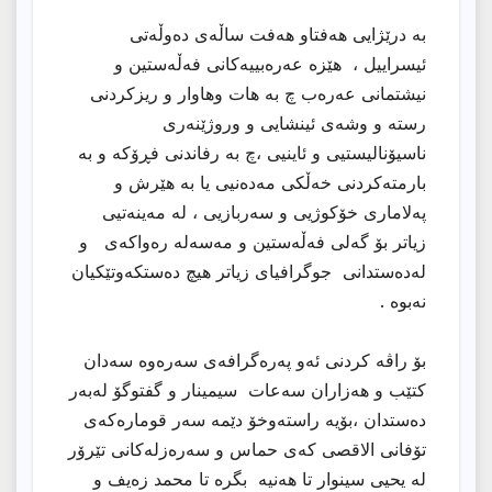
بە درێژایی هەفتاو هەفت ساڵەی دەوڵەتی
ئیسراییل ، هێزە عەرەبییەکانی فەڵەستین و
نیشتمانی عەرەب چ بە هات وهاوار و ریزکردنی
رستە و وشەی ئینشایی و وروژێنەری
ناسیۆنالیستیی و ئاینیی ،چ بە رفاندنی فڕۆکە و بە
بارمتەکردنی خەڵکی مەدەنیی یا بە هێرش و
پەلاماری خۆکوژیی و سەربازیی ، لە مەینەتیی
زیاتر بۆ گەلی فەڵەستین و مەسەلە رەواکەی و
لەدەستدانی جوگرافیای زیاتر هیچ دەستکەوتێکیان
نەبوە .
بۆ راڤە کردنی ئەو پەرەگرافەی سەرەوە سەدان
کتێب و هەزاران سەعات سیمینار و گفتوگۆ لەبەر
دەستدان ،بۆیە راستەوخۆ دێمە سەر قومارەکەی
تۆفانی الاقصی کەی حماس و سەرەزلەکانی تێرۆر
لە یحیی سینوار تا هەنیە بگرە تا محمد زەیف و