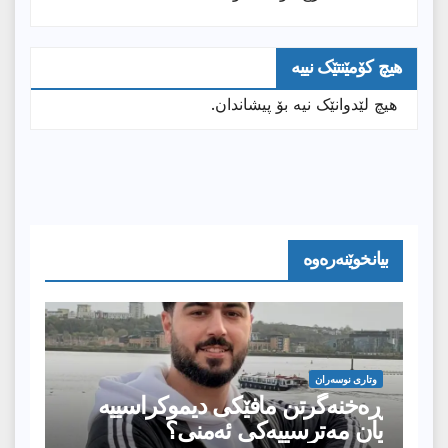
هیچ کۆمێنتێک نییە
هیچ لێدوانێک نیە بۆ پیشاندان.
بیانخوێنەرەوە
وتارى نوسەران
ڕەخنەگرتن مافێکی دیموکراسییە
یان مەترسییەکی ئەمنی؟