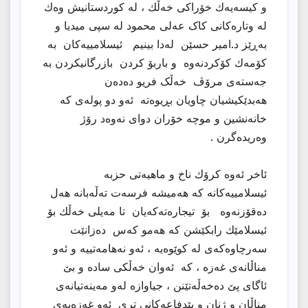
و کیسەیەك خۆراکی خەڵك ، لە کوردستانیش وەك
لە وتارەکانی کاک عەلی محمود لە سپی میدیا و
بەڕێز د.امیر حسێن لەدا بینیم ئیسلامییەکان بە
کۆمەك کۆکردنەوە و باربۆ کردن بازرگانیکردن بە
جەستەی مرۆڤ خەڵک فریو دەدەن
هەبدێکیشیان چاویان بڕیوەتە ئەو دو پولەی کە
خانەنشین و موچە خۆران دوای نەوەد رۆژ
وەریدەگرن .
ئاخر ئەوە کرۆك ناخ و ماهیەتی حزبە
ئیسلامییەکانە کە هەمیشە فرسەت تەڵەبانە هەل
دەقۆزنەوە بۆ تیجارەتەکەیان تا مەیلی خەڵك بۆ
ئیسلامێك رابکێشن کە هەمو کەس دەزانێت
سەرچاوەکەی لە کوێوەیە ، ئەو نەهامەتییە و ئەو
مناڵانەی غەزە ، کە ئەوان خەڵکی سادە و بێ
ئاگای پێ دەخەڵەتێنن ، جیاوازە لەو مەینەتیانەی
مناڵان و ژنان و بێدفاعەکانی تری ئەو غەزەیەی