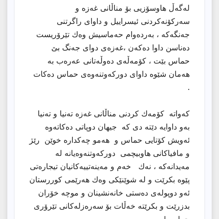
لەگەڵ هاوسۆزیی بۆ مناڵانی غەزە و
سەرکۆنەکردنی ئیسراییل و داوای راگرتنی
جەنگەکە ، بەردەوام حەماسیش وەك تێرۆریست
دەناسن داوا دەکەن ،غەزەی دوای جەنگ بێ
حماس بێت ، کۆمەڵەی دەوڵەتانی عەرەب بە
هەمان شێوە داوای دورکەوتنەوەی حماس دەکات
.
کەواتە کۆمەك کردنی مناڵانی غەزە تەنیا و تەنیا
بەو داوایە دێتە دی کە جیهان دوپاتی دەکاتەوە
ئەویش کۆتایی حماس و هەمو چەکدارە خوێن رێژ
و مافیاکانی هاوبیچمی دورکەوتنەوەیانە لە
مەیدانەکە ، نەك خەم و مەینەتییەکانیان تیجارەتی
پێوە بکرێت و لە شوێنێکی وەك هەرێمی کوررستان
ئەو دوپولەی دەستی خانەنشینان و موچە خۆران
بدزرێت و بکرێتە خەڵات بۆ سەرەزلەکانی تێرۆری