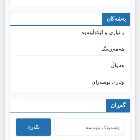
بەشەکان
زانیارى و لێکۆڵینەوە
هەمەڕەنگ
هەواڵ
وتارى نوسەران
گەڕان
بگەڕێ