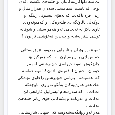
پێ نییە داواکارییەکانیان بۆ جێبەجێ بکەیت ، ئەی
بۆچی لە ئاست نەهامەتیی سەدان هەزار مناڵ و
ژندا فزە ناکەیت کە بەهۆی پیسبونی ژینگە و
دوکەڵی پاڵاوتگە بێ فلتەرەکان و کەمبونەوەی
ئاوی پاکژ لە ئەنجامی ئەو هەمو سیتی و شوقانە
توشی شێر پەنجە و چەندین نەخۆشیی تر بون ؟!.
ئەو غەزە وێران و تارمایی مردوە، تێرۆریستانی
حماس لێی بەرپرسیارن ، کە هەرگیز بۆ
جارێکیش ئەو تاجیرانەی خوێنڕشتنی لەمەڕ
خۆمان خۆیان لەقەرەی نادەن !. ئەوە حماسە
کە هەمیشە پەیامی خوێنڕشتن زاخاوی مێشکی
نەك هەر غەزەییەکان بەڵکو تەواوی ناوچەکە
دەدات ، کە سەرەنجام ئیسراییل قازانجی لێ
دەکات و بەرنامە و پلانەکانی خۆی زیاتر جێبەجێ
دەکات .
هەر لەو روانگەیەشەوەیە کە جیهانی شارستانیی