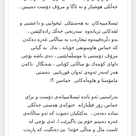
خەڵکی هوشیار و بە ئاگا و مرۆڤ دۆست دەیبینن .
ئیسلامییەکان بە هەستێکی ئیخوانیی و داعشیی و
لقەکانی تریانەوە سەرنجی خەڵك رادەکێشن ،
بەو دڵرەقییەوە تیجارەت بە مناڵانی غەزە دەکەن
کە حماس هاوسونفی خۆیانە ، نەك بە گیانی
مرۆڤ دۆستیی یا موسڵمانێتیی ، دەی باشە بۆچی
داوای کۆمەك بۆ مناڵانی کۆبانی ، شەنگال ناکەن
هەر لەبەر ئەوەی ئەوان قوربانیی دەستی
مامۆستا و هاوەڵەکانی حماسن ؟!.
بەراستیی ئەو باندە ئیسلامییانەی دۆست و برای
حماس زۆر فێڵبازانە ختوکەی هەستی خەڵکی
سادە دەدەن ، یەکێکیان دەیوت کە ئەو مناڵانەی
غەزە دەبینم خۆم پێ ناگیرێت !، ئەی بۆچی لە
ئاست ماڵ و مناڵی خۆتدا بێ دەنگیت کە پارەت