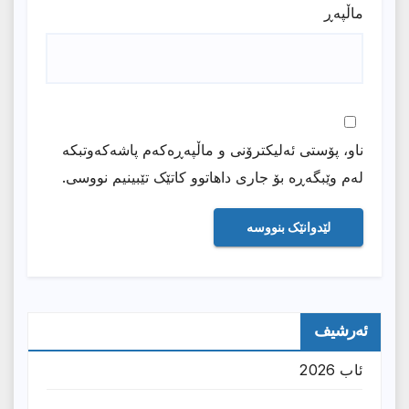
ماڵپه‌ڕ
ناو، پۆستی ئەلیکترۆنی و ماڵپەڕەکەم پاشەکەوتبکە
لەم وێبگەڕە بۆ جاری داهاتوو کاتێک تێبینیم نووسی.
ئەرشیف
ئاب 2026