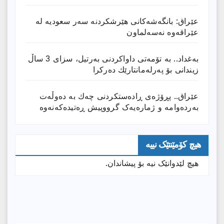
عێراق: بانگەشەكانی هێرشكردنە سەر سعودیە لە
عێراقەوە نەسەلماون
بەغداد.. بە تۆمەتی داواكردنی بەرتیل، سزای 3 ساڵ
زیندانی بۆ پەرلەمانتارێك دەركرا
عێراق.. پڕۆژەی ڕادەستكردنی چەك بە دەوڵەت
بەردەوامە و ژمارەیەک گرووپیش ڕەتیدەکەنەوە
هیچ کۆمێنتێک نییە
هیچ لێدوانێک نیە بۆ پیشاندان.