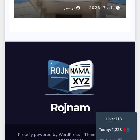
پەرلەمانتارێك دەركرا
ئاب 7, 2026
نوسەر
Rojnam
ئێستا: ١١٣
ئه‌مرۆ: ١,٢٢٨
Proudly powered by WordPress
|
Theme: Newsup by