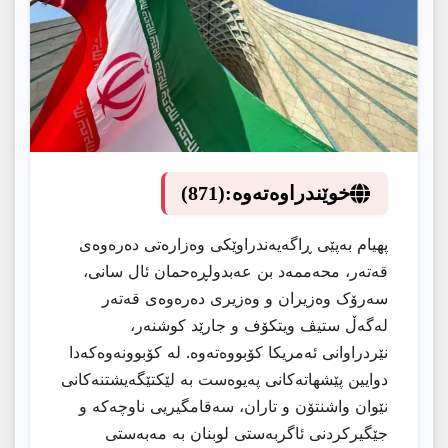
خوێندراوەتەوە:
(871)
پهیام بەپێی ڕاگەیەندراوێکی وەزارەتی دەرەوەی
قەتەر، محەممەد بن عەبدولڕەحمان ئال سانی،
سەرۆک وەزیران و وەزیری دەرەوەی قەتەر
لەگەڵ ستیڤ ویتکۆف و جارێد کوشنەر،
نێردراوانی ئەمریکا کۆبووەتەوە. لە کۆبوونەوەکەدا
دوایین پێشهاتەکانی پەیوەست بە لێکتێگەیشتنەکانی
نێوان واشنتۆن و تاران، سەقامگیریی ناوچەکە و
جێگیرکردنی ئاگربەستی لوبنان بە مەبەستی