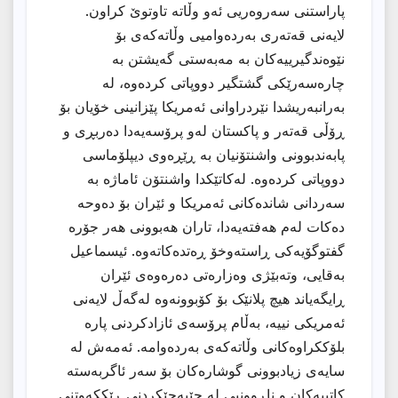
پاراستنی سەروەریی ئەو وڵاتە تاوتوێ کراون.
لایەنی قەتەری بەردەوامیی وڵاتەکەی بۆ
نێوەندگیرییەکان بە مەبەستی گەیشتن بە
چارەسەرێکی گشتگیر دووپاتی کردەوە، لە
بەرانبەریشدا نێردراوانی ئەمریکا پێزانینی خۆیان بۆ
ڕۆڵی قەتەر و پاکستان لەو پرۆسەیەدا دەربڕی و
پابەندبوونی واشنتۆنیان بە ڕێڕەوی دیپلۆماسی
دووپاتی کردەوە. لەکاتێکدا واشنتۆن ئاماژە بە
سەردانی شاندەکانی ئەمریکا و ئێران بۆ دەوحە
دەکات لەم هەفتەیەدا، تاران هەبوونی هەر جۆرە
گفتوگۆیەکی ڕاستەوخۆ ڕەتدەکاتەوە. ئیسماعیل
بەقایی، وتەبێژی وەزارەتی دەرەوەی ئێران
ڕایگەیاند هیچ پلانێک بۆ کۆبوونەوە لەگەڵ لایەنی
ئەمریکی نییە، بەڵام پرۆسەی ئازادکردنی پارە
بلۆککراوەکانی وڵاتەکەی بەردەوامە. ئەمەش لە
سایەی زیادبوونی گوشارەکان بۆ سەر ئاگربەستە
کاتییەکان و ناڕوونیی لە جێبەجێکردنی ڕێککەوتنی