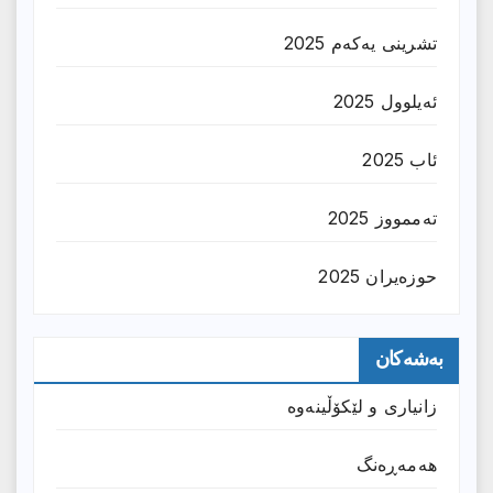
تشرینی یەکەم 2025
ئەیلوول 2025
ئاب 2025
تەممووز 2025
حوزه‌یران 2025
بەشەکان
زانیارى و لێکۆڵینەوە
هەمەڕەنگ