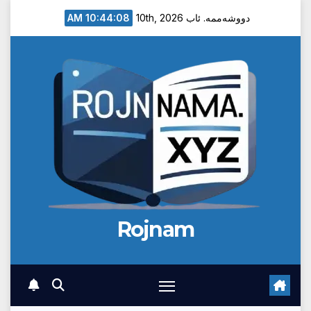
Ski
10:44:09 AM
دووشەممە. ئاب 10th, 2026
t
conten
Rojnam