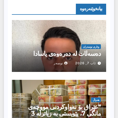
بیانخوێنەرەوە
وتارى نوسەران
دەسەڵات لە دەرەوەی یاسادا
ئاب 7, 2026
نوسەر
هەواڵ
“عێراق بۆ تەواوکردنی مووچەی
مانگى 7، پێویستی بە زیاترلە 3