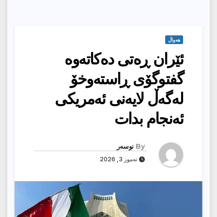
هەواڵ
ئێران ڕه‌تی ده‌كاته‌وه‌
گفتوگۆی ڕاسته‌وخۆ
له‌گه‌ڵ لایه‌نی ئه‌مریكی
ئه‌نجام بدات
By
نوسەر
تەموز 3, 2026