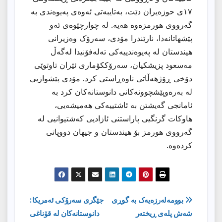
١٧ی حوزەیران دێت، بەتایبەتی ئەوەی پەیوەندی بە
گەرووی هورمزەوە هەیە. لە چوارچێوەی ئەو
پێشهاتانەدا، نارێندرا مۆدی، سەرۆک وەزیرانی
هیندستان لە پەیوەندییەکی تەلەفۆنیدا لەگەڵ
مەسعود پزیشکیان، سەرۆككۆماری ئێران تاوتوێی
دۆخی ڕۆژهەڵاتی ناوەڕاستی کرد. مۆدی پێشوازیی
لە بەرەوپێشچوونەکانی دانوستانەکان کرد بە
ئامانجی گەیشتن بە ئاشتییەکی هەمیشەیی،
هاوکات گرنگیی پاراستنی ئازادیی کەشتیوانیی لە
گەرووی هورمز بۆ هیندستان و جیهان دووپاتی
کردەوە.
ڕێدۆزیی
بوومەلەرزەیەک بە گوڕی
جێگرى سەرۆکى ئەمریکا:
شەش پلەی ڕیختەر
دانوستانەکان لە قۆناغی