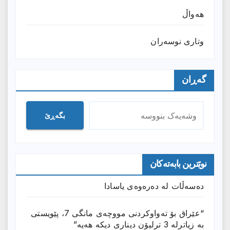
هەواڵ
وتارى نوسەران
گەڕان
بگەڕێ
نوێترین بابەتەکان
دەسەڵات لە دەرەوەی یاسادا
“عێراق بۆ تەواوکردنی مووچەی مانگى 7، پێویستی
بە زیاترلە 3 ترلیۆن دیناری دیکە هەیە”