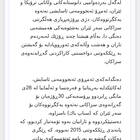
لەگەڵ بەردەوامیی دانوستانەكانی وڵاتانی ترۆیكا و
ئێران، ئەمڕۆ ئەنجوومەنی ئاسایشی نەتەوە
یەكگرتووەكان، دژی پڕۆژەبڕیاری هەڵگرتنی
سزاكانی سەر ئێران بەشێوەیەكی هەمیشەیی
دەنگی دا، بەڵام هیشتا چەند ڕۆژێك لەبەردەم
تاران و هەشت وڵاتەكەی ئەورووپادایە بۆ گەیشتن
بە ڕێككەوتنی دواخستنی كاراكردنی گەڕاندنەوەی
سزاكان.
دەنگدانەكەی ئەمڕۆی ئەنجوومەنی ئاسایش،
لەكاتێكدایە بەریتانیا و فەرەنسا و ئەڵمانیا لە 28ی
مانگی ڕابردوو پڕۆسەیەكی 30ڕۆژەیان بۆ
گەڕانەوەی سزاكانی نەتەوە یەكگرتووەكان بۆ
سەر ئێران كە (سناپ باك) ناسراوە،
دەستپێكردووە و تارانیان بەوە تۆمەتبار كردبوو، كە
پابەندی ڕێككەوتنی 2015 نەبووە، كە ڕێگری
دەكات گەشە بە بەرنامە ئەتۆمییەكەی بدات.