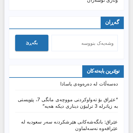
گەڕان
بگەڕێ
نوێترین بابەتەکان
دەسەڵات لە دەرەوەی یاسادا
“عێراق بۆ تەواوکردنی مووچەی مانگى 7، پێویستی
بە زیاترلە 3 ترلیۆن دیناری دیکە هەیە”
عێراق: بانگەشەكانی هێرشكردنە سەر سعودیە لە
عێراقەوە نەسەلماون