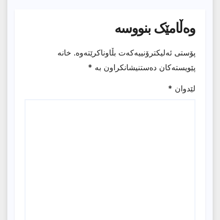
وەڵامێک بنووسە
پۆستی ئەلیکترۆنییەکەت بڵاوناکرێتەوە.
خانە
پێویستەکان دەستنیشانکراون بە
*
لێدوان
*