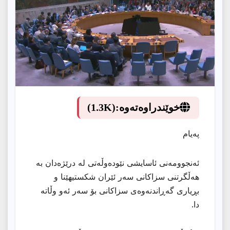
خوێندراوەتەوە:
(1.3K)
پەیام
ئەنجوومەنی ئاسایشی نێودەوڵەتی لە درێژەدان بە
هەڵگرتنی سزاكانی سەر ئێران شكستیهێنا و
بڕیاری گەڕاندنەوەی سزاكانی بۆ سەر ئەو وڵاتە
دا.