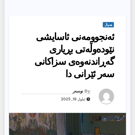
هەواڵ
ئەنجوومەنی ئاسایشی
نێودەوڵەتی بڕیاری
گەڕاندنەوەی سزاكانی
سەر ئێرانی دا
By
نوسەر
ئیلول 19, 2025