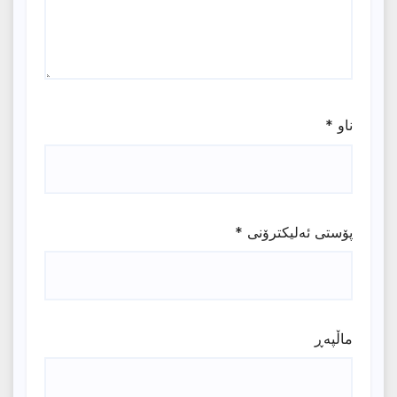
ناو
*
پۆستی ئەلیکترۆنی
*
ماڵپه‌ڕ