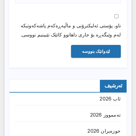
ناو، پۆستی ئەلیکترۆنی و ماڵپەڕەکەم پاشەکەوتبکە
لەم وێبگەڕە بۆ جاری داهاتوو کاتێک تێبینیم نووسی.
ئەرشیف
ئاب 2026
تەممووز 2026
حوزه‌یران 2026