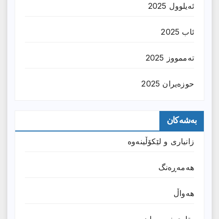
ئەیلوول 2025
ئاب 2025
تەممووز 2025
حوزه‌یران 2025
بەشەکان
زانیارى و لێکۆڵینەوە
هەمەڕەنگ
هەواڵ
وتارى نوسەران