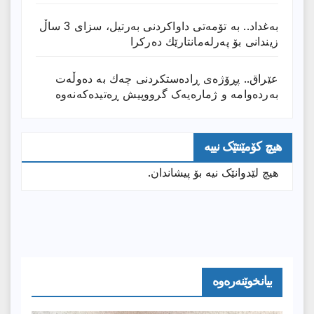
بەغداد.. بە تۆمەتی داواكردنی بەرتیل، سزای 3 ساڵ
زیندانی بۆ پەرلەمانتارێك دەركرا
عێراق.. پڕۆژەی ڕادەستكردنی چەك بە دەوڵەت
بەردەوامە و ژمارەیەک گرووپیش ڕەتیدەکەنەوە
هیچ کۆمێنتێک نییە
هیچ لێدوانێک نیە بۆ پیشاندان.
بیانخوێنەرەوە