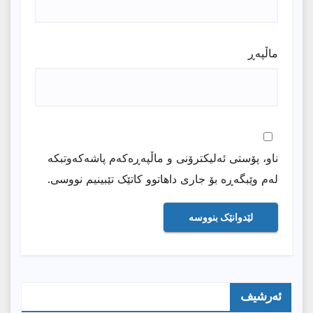
ماڵپه‌ڕ
ناو، پۆستی ئەلیکترۆنی و ماڵپەڕەکەم پاشەکەوتبکە
لەم وێبگەڕە بۆ جاری داهاتوو کاتێک تێبینیم نووسی.
ئەرشیف