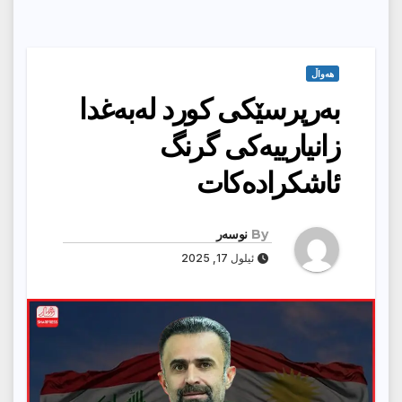
هەواڵ
به‌رپرسێكى كورد له‌به‌غدا
زانیارییه‌كى گرنگ
ئاشكراده‌كات
By
نوسەر
ئیلول 17, 2025