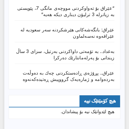
“عێراق بۆ تەواوکردنی مووچەی مانگى 7، پێویستی
بە زیاترلە 3 ترلیۆن دیناری دیکە هەیە”
عێراق: بانگەشەكانی هێرشكردنە سەر سعودیە لە
عێراقەوە نەسەلماون
بەغداد.. بە تۆمەتی داواكردنی بەرتیل، سزای 3 ساڵ
زیندانی بۆ پەرلەمانتارێك دەركرا
عێراق.. پڕۆژەی ڕادەستكردنی چەك بە دەوڵەت
بەردەوامە و ژمارەیەک گرووپیش ڕەتیدەکەنەوە
هیچ کۆمێنتێک نییە
هیچ لێدوانێک نیە بۆ پیشاندان.