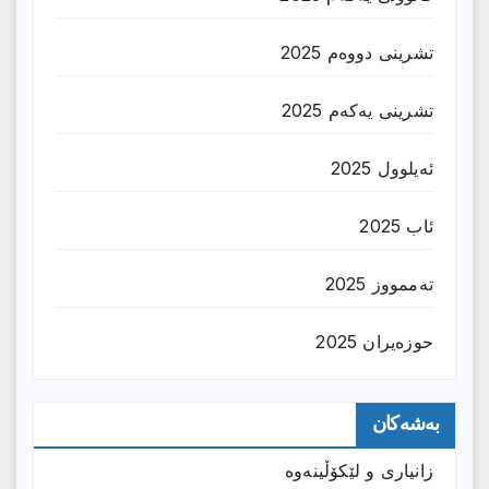
تشرینی دووەم 2025
تشرینی یەکەم 2025
ئەیلوول 2025
ئاب 2025
تەممووز 2025
حوزه‌یران 2025
بەشەکان
زانیارى و لێکۆڵینەوە