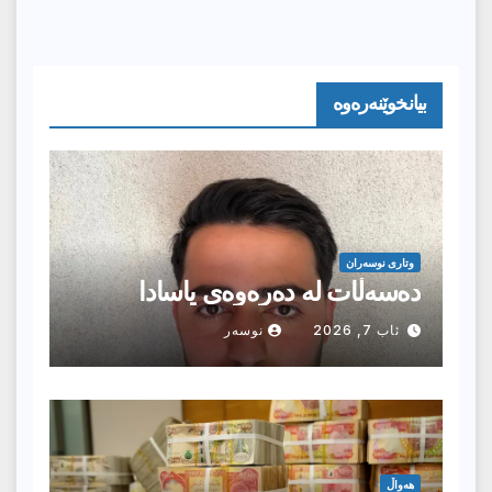
بیانخوێنەرەوە
وتارى نوسەران
دەسەڵات لە دەرەوەی یاسادا
ئاب 7, 2026
نوسەر
هەواڵ