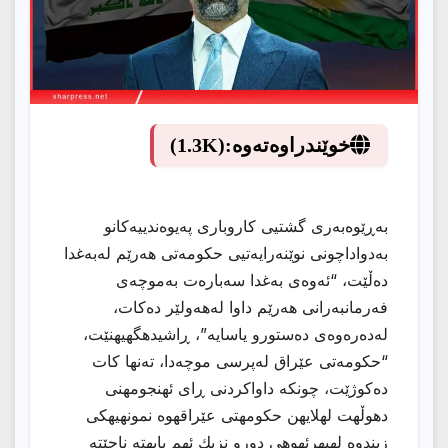
خوێندراوەتەوە:
(1.3K)
بەڕێوەبەری گشتیی كاروباری پەیوەندییەكانو
بەدواداچونی نوێنەرایەتیی حكومەتی هەرێم لەبەغدا
دەڵێت، “ئەوەی بەغدا سەبارەت بەموچەی
فەرمانبەرانی هەرێم داوا لەهەولێر دەكات،
لەدەرەوەی دەستورو یاسایە”، ڕاشیدهگهیهنێت،
“حکومەتی عێراق لەپرسی موچەدا، تەنها كات
دەكوژێت، چونكه داواكردنی ڕای ئهنجومهنی
دهوڵهت لهلایهن حكومهتى عێراقهوه نمونهیهكى
زیندوه لهبهرئهوهى دورو نزیك ئهم بابهته ناچێته