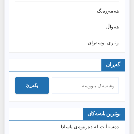
هەمەڕەنگ
هەواڵ
وتارى نوسەران
گەڕان
بگەڕێ
نوێترین بابەتەکان
دەسەڵات لە دەرەوەی یاسادا