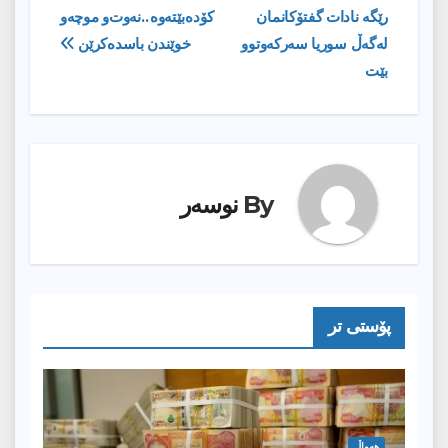
رێگە نادات گفتۆکانمان
كۆده‌بێته‌وه‌..نه‌وت‌و موچه‌و
بابەت
لەگەڵ سوریا سەرکەوتوو
خوێندن باسده‌كرێن
بێت
By
نوسەر
پۆستى تر
هەواڵ