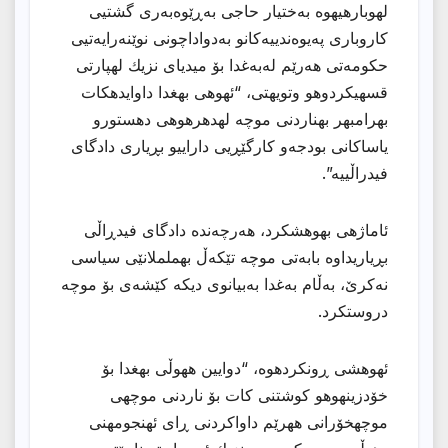
لهوبارهیهوه بەختیار حاجی بەڕێوەبەری گشتیی
كاروباری پەیوەندییەكانو بەدواداچونی نوێنەرایەتیی
حكومەتی هەرێم لەبەغدا بۆ میدیاى نزیك لهپارتى
قسهیكردوهو وتویهتى، “ئهوهی بهغدا داوایدهكات
بهرامبهر بهناردنی موچه لهدهرهوهی دهستورو
یاساكانی بودجەو كارگێڕیی داراییو بڕیاری دادگای
فیدراڵییه”.
ئاماژهى بهوهشكرد، هەرچەندە دادگای فیدڕاڵی
بڕیاریداوە بابەتی موچە تێكەڵ بهململانێی سیاسی
نەكرێ، بەڵام بەغدا بەبیانوی دیكە كێشەی بۆ موچە
دروستكرد.
ئهوهشى ڕونكردهوه، “دوایین ههوڵی بهغدا بۆ
خۆدزینهوهو كوشتنی كات بۆ ناردنی موچهی
موچهخۆرانی ههرێم داواكردنی ڕای ئهنجومهنی