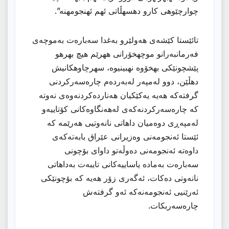
چوارچێوهی كارو دهسهڵاتی ئهم ئهنجومهنه”.
تائێستا كێشەی هەولێرو بەغدا سەبارەت بەموچەی
فەرمانبەرانو موچهخۆرانى ههرێم هیچ بهرهو
پێشچونێكى بهخۆوه نهبینیوه، سهرچاوهكانیش
دهڵێن، دوو لەمپەر لەبەردەم چارەسەركردنی
گرفتەكە هەیە یەكێكیان هەناردەكردنەوەی نەوتە
كە چارەسەركردنەكەی لەهەنگاوەكانی كۆتاییەو
لەمپەڕی دوەمیان داهاتی نانەوتیی هەرێمه كە
ئێستا ئەنجومەنی وەزیرانی عێراق بابەتەكەی
داوەتە ئەنجومەنی دەوڵەتو داوای بۆچونی
سەبارەت بەمادە یاساییەكانی تایبەت بەداهاتی
نانەوتی دەكات، ئەگەری زۆر هەیە كە بۆچونێكی
ئەرێنیی ئەنجومەنەكە ئەو گرفتەش
چارەسەربكات.