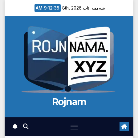
Ski
9:12:36 AM
شەممە. ئاب 8th, 2026
t
conten
Rojnam