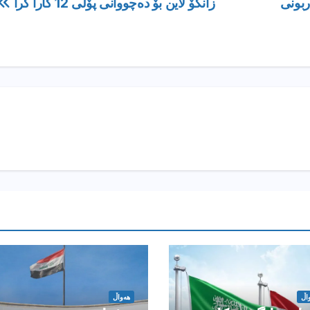
ربونى
زانکۆ لاین بۆ دەچووانی پۆلی 12 کارا کرا
اڵ
هەواڵ