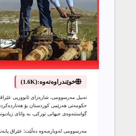
خوێندراوەتەوە:
(1.6K)
نەبیل مەرسوومی، شارەزای ئابووریی عێراقی
گواستنەوەی جیهانی تورکی، بە واتای زیادبو
مەرسوومی لەوبارەیەوە دەڵێت: عێراق پابەند