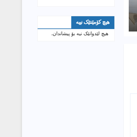
هیچ کۆمێنتێک نییە
هیچ لێدوانێک نیە بۆ پیشاندان.