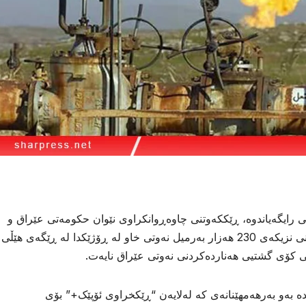
 رایگەیاندوە، ڕێککەوتنی چاوەڕوانکراوی نێوان حکومەتی عێراق و
حکومەتی هەرێمی کوردستان بۆ هەناردەکردنی نزیکەی 230 هەزار بەرمیل نەوتی خاو لە ڕۆژێکدا لە ڕێگەی هێڵی
نی کۆی گشتیی هەناردەکردنی نەوتی عێراق نایەت.
ە بەو بەرهەمهێنانەی کە لەلایەن “ڕێکخراوی ئۆپێک+” بۆی