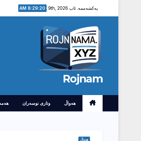
Ski
8:29:21 AM
یەکشەممە. ئاب 9th, 2026
t
conten
Rojnam
هەواڵ
وتارى نوسەران
هەمە
هەواڵ