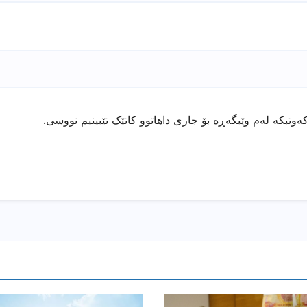
ەوتبکە لەم وێبگەڕە بۆ جاری داهاتوو کاتێک تێبینیم نووسی.