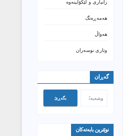
زانیارى و لێکۆڵینەوە
هەمەڕەنگ
هەواڵ
وتارى نوسەران
گەڕان
بگەڕێ
نوێترین بابەتەکان