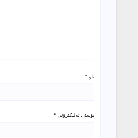
ناو
*
پۆستی ئەلیکترۆنی
*