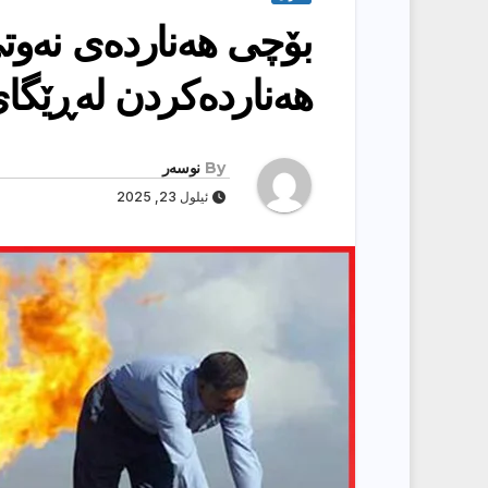
بۆچی هەناردەی نەوتی
هەناردەکردن لەڕێگا
By
نوسەر
ئیلول 23, 2025