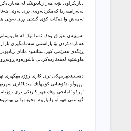
دیاریکراوە، بۆیە هەر زیادبونێک لە هەناردەک
لەبەرامبەردا کەمکردنەوەی بڕی نەوتی هەنار
ئەمەش وا دەکات کۆی گشتی بڕی نەوتی هەنا
بەوپێیەی عێراق وەک ئەندامێک لە هاوپەیمانی 
هەناردەکردن بۆ پاراستنی سەقامگیری بازاڕی
ڕێگەی هەرێمی کوردستانەوە مانای زیادبونی
هاوشێوە لەهەناردەکردنی باشورەوە ڕوبەڕوو 
دهستپێخهرییهكی تری كاری رۆژنامهگهری ئههلی
بهههوڵو تێكۆشانی كۆمهڵێك میدیاكاری سهربهخۆ
ئهركو ئامانجی وهك ههر كارێكی تری رۆژنامهو
گهیاندنی ههواڵو زانیارییه بهخوێنهرانی بهشێو