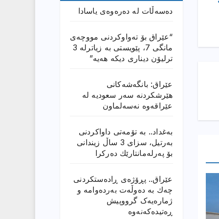
دەسەڵات لە دەرەوەی یاسادا
“عێراق بۆ تەواوکردنی مووچەی
مانگى 7، پێویستی بە زیاترلە 3
ترلیۆن دیناری دیکە هەیە”
عێراق: بانگەشەكانی
هێرشكردنە سەر سعودیە لە
عێراقەوە نەسەلماون
بەغداد.. بە تۆمەتی داواكردنی
بەرتیل، سزای 3 ساڵ زیندانی
بۆ پەرلەمانتارێك دەركرا
عێراق.. پڕۆژەی ڕادەستكردنی
چەك بە دەوڵەت بەردەوامە و
ژمارەیەک گرووپیش
ڕەتیدەکەنەوە