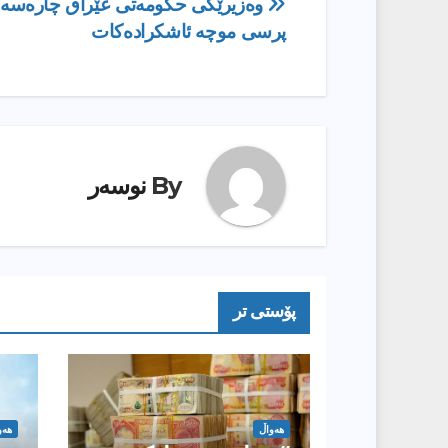
ڕێدۆزیی
وه‌زیرێكى حكومه‌تى عێراق چاره‌سه‌
پرسى موچه‌ ئاشكراده‌كات
بابەت
By
نوسەر
پۆستى تر
هەواڵ
هەو