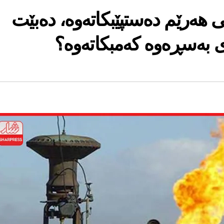
 هەرێم دەستپێبکاتەوە، دەبێت
ی بەسڕەوە کەمبکاتەوە؟