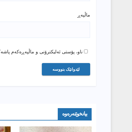
ماڵپه‌ڕ
ناو، پۆستی ئەلیکترۆنی و ماڵپەڕەکەم پاشەک
بیانخوێنەرەوە