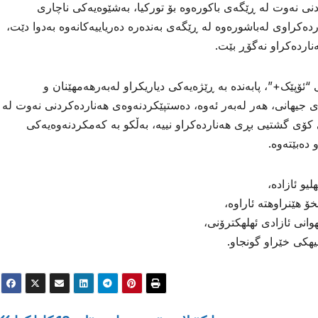
ردنی نەوت لە ڕێگەی باکورەوە بۆ تورکیا، بەشێوەیەکی ناچاری
دەکراوی لەباشورەوە لە ڕێگەی بەندەرە دەریاییەکانەوە بەدوا دێت،
ردەکراو نەگۆڕ بێت.
“ئۆپێک+”، پابەندە بە ڕێژەیەکی دیاریکراو لەبەرهەمهێنان و
 جیهانی، هەر لەبەر ئەوە، دەستپێکردنەوەی هەناردەکردنی نەوت لە
 کۆی گشتیی بڕی هەناردەکراو نییە، بەڵکو بە کەمکردنەوەیەکی
دەبێتەوە.
و ئازاده،
 هێنراوهته ئاراوه،
انی ئازادی ئهلهكترۆنی،
هیهكی خێراو گونجاو.