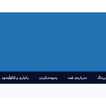
ڕەنگ
دەربارەى ئێمە
پەیوەندیکردن
زانیارى و لێکۆڵینەوە