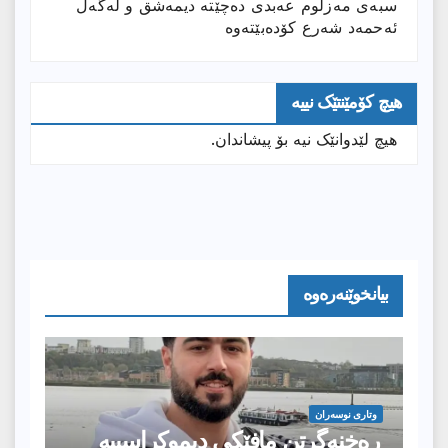
سبەی مەزڵوم عەبدی دەچێتە دیمەشق و لەگەڵ
ئەحمەد شەرع کۆدەبێتەوە
هیچ کۆمێنتێک نییە
هیچ لێدوانێک نیە بۆ پیشاندان.
بیانخوێنەرەوە
وتارى نوسەران
ڕەخنەگرتن مافێکی دیموکراسییە