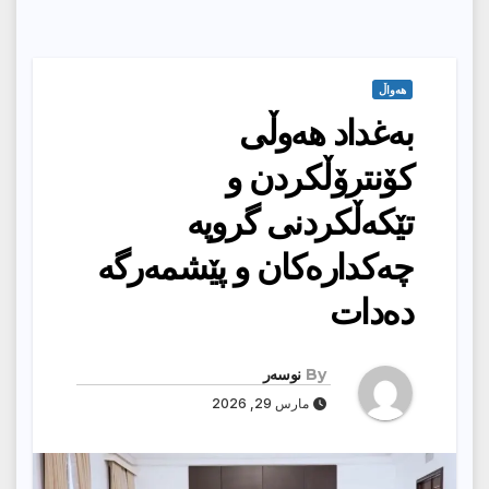
هەواڵ
بەغداد هەوڵى
كۆنترۆڵكردن و
تێكەڵكردنی گروپە
چەكدارەكان و پێشمەرگە
دەدات
By
نوسەر
مارس 29, 2026