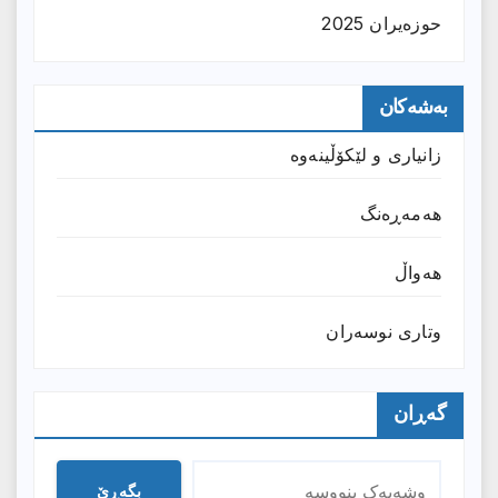
حوزه‌یران 2025
بەشەکان
زانیارى و لێکۆڵینەوە
هەمەڕەنگ
هەواڵ
وتارى نوسەران
گەڕان
بگەڕێ