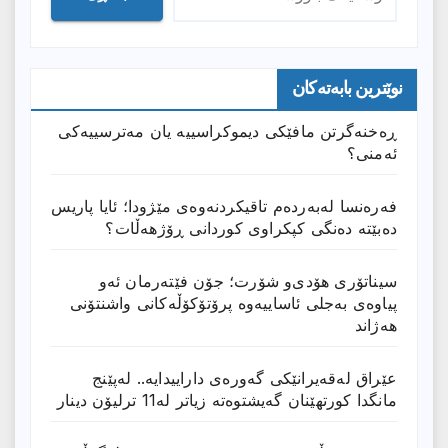
نوێترین بابەتەکان
ڕەخنەگرتن مافێکی دیموکراسییە یان مەترسییەکی
ئەمنی؟
فەرەنسا لەبەردەم تاقیکردنەوەی مێژودا؛ ئایا پاریس
دەبێتە دەنگی کپکراوی کوردانی ڕۆژھەڵات؟
سیناتۆری هۆدی‌و شۆرت؛ جۆن فێتەرمان ئەو
پیاوەی بەجلی ئاساییەوە پرۆتۆکۆڵەکانی واشنتۆنی
هەژاند
عێراق له‌قه‌یرانێكى گه‌وره‌ى داراییدایه‌.. له‌پێنج
مانگدا كورتهێنان گه‌یشتوه‌ته‌ زیاتر له‌11 ترلیۆن دینار