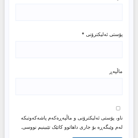
پۆستی ئەلیکترۆنی
*
ماڵپه‌ڕ
ناو، پۆستی ئەلیکترۆنی و ماڵپەڕەکەم پاشەکەوتبکە
لەم وێبگەڕە بۆ جاری داهاتوو کاتێک تێبینیم نووسی.