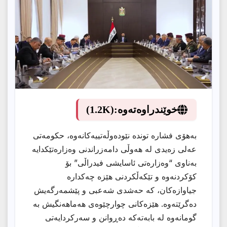
خوێندراوەتەوە:
(1.2K)
بەهۆی فشارە توندە نێودەوڵەتییەكانەوە، حكومەتی
عەلی زەیدی لە هەوڵی دامەزراندنی وەزارەتێكدایە
بەناوی “وەزارەتی ئاسایشی فیدراڵی” بۆ
كۆكردنەوە و تێكەڵكردنی هێزە چەكدارە
جیاوازەكان، كە حەشدی شەعبی و پێشمەرگەیش
دەگرێتەوە. هێزەكانی چوارچێوەی هەماهەنگیش بە
گومانەوە لە بابەتەكە دەڕوانن و سەركردایەتی