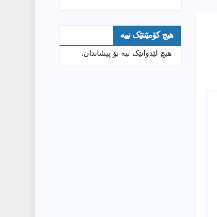
هیچ کۆمێنتێک نییە
هیچ لێدوانێک نیە بۆ پیشاندان.