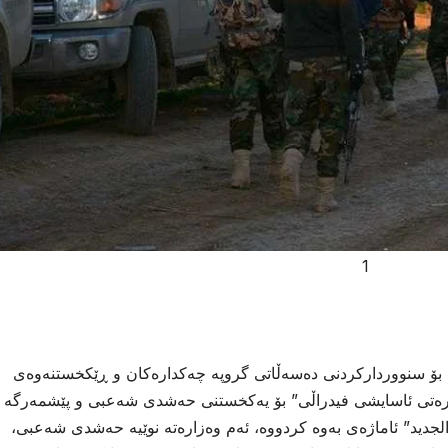
1
ا بۆ سنوورداركردنی دەسەڵاتی گروپە چەكدارەكان و ڕێكخستنەوەی
زارەتی ئاسایشی فیدراڵی” بۆ یەكخستنی حەشدی شەعبی و پێشمەرگە
لجدید” ئاماژەی بەوە كردووە، ئەم وەزارەتە نوێیە حەشدی شەعبی،