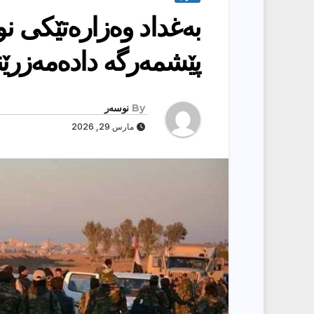
بەغداد وەزارەتێكی 
پێشمەرگە دادەمەزرێ
By
نوسەر
مارس 29, 2026