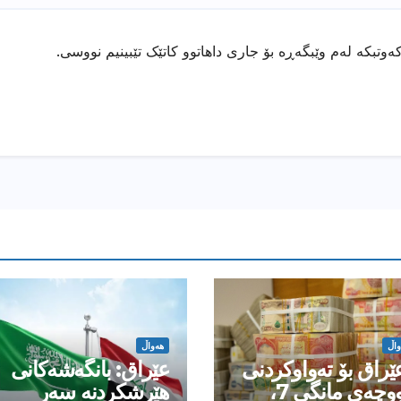
ەوتبکە لەم وێبگەڕە بۆ جاری داهاتوو کاتێک تێبینیم نووسی.
واڵ
هەواڵ
ێراق بۆ تەواوکردنی
عێراق: بانگەشەكانی
مووچەی مانگى 7،
هێرشكردنە سەر