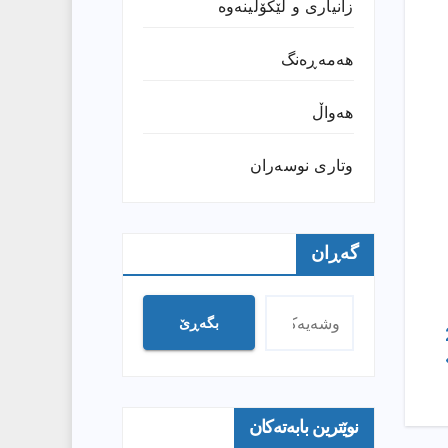
زانیارى و لێکۆڵینەوە
هەمەڕەنگ
هەواڵ
وتارى نوسەران
گەڕان
بگەڕێ
20
نوێترین بابەتەکان