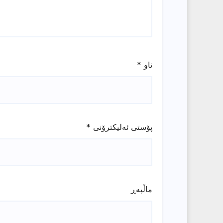
ناو
*
پۆستی ئەلیکترۆنی
*
ماڵپه‌ڕ