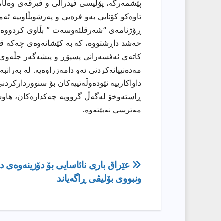
پێشمەرگە، پۆلیسی فیدراڵی و فیرقەی وەڵامد
ڕۆژنامەی “شەرقلئەوسەت ” بڵاوی كردووەتەو
حەشد داڕشتووە، كە بە كێشانەوەی چەكە قو
كاتەی ئەفسەرانی پسپۆڕ و پیشەگەر جڵەوی 
مەدەنییانەكردنی ئەو دامەزراوەیە. لە بەران
داواكارییە نێودەوڵەتییەكان بۆ سنوورداركر
ڕاستەوخۆ لەگەڵ گرووپە چەكدارەكان، هاوس
مەترسی نەبێتەوە.
ڕێدۆزیی
عێراق باری نائاسایی بۆ دۆزینەوەی 
ونبووی بۆلیڤی ڕاگەیاند
بابەت