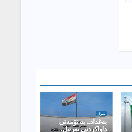
هەواڵ
بەغداد.. بە تۆمەتی
داواكردنی بەرتیل،