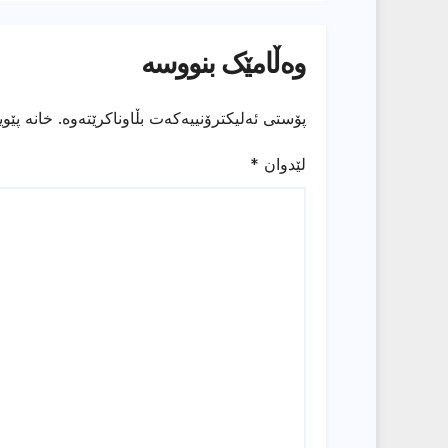
وەڵامێک بنووسە
پۆستی ئەلیکترۆنییەکەت بڵاوناکرێتەوە.
خانە پێو
لێدوان
*