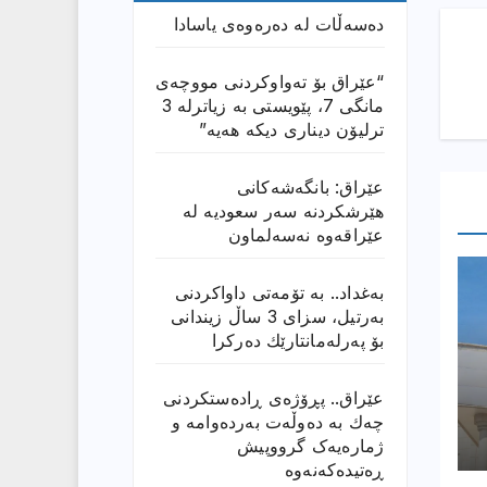
دەسەڵات لە دەرەوەی یاسادا
“عێراق بۆ تەواوکردنی مووچەی
مانگى 7، پێویستی بە زیاترلە 3
ترلیۆن دیناری دیکە هەیە”
عێراق: بانگەشەكانی
هێرشكردنە سەر سعودیە لە
عێراقەوە نەسەلماون
بەغداد.. بە تۆمەتی داواكردنی
بەرتیل، سزای 3 ساڵ زیندانی
بۆ پەرلەمانتارێك دەركرا
عێراق.. پڕۆژەی ڕادەستكردنی
چەك بە دەوڵەت بەردەوامە و
ژمارەیەک گرووپیش
ڕەتیدەکەنەوە