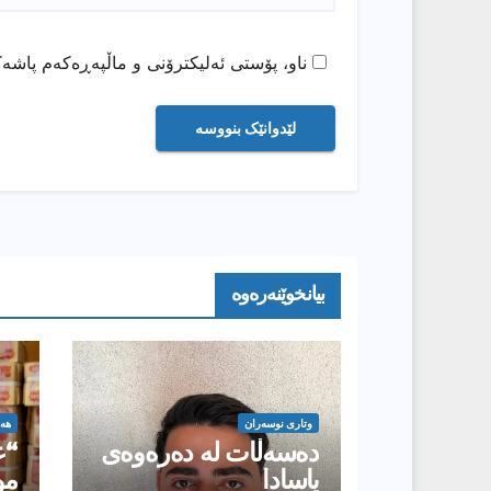
ناو، پۆستی ئەلیکترۆنی و ماڵپەڕەکەم پاشەک
بیانخوێنەرەوە
وتارى نوسەران
هە
دەسەڵات لە دەرەوەی
“ع
یاسادا