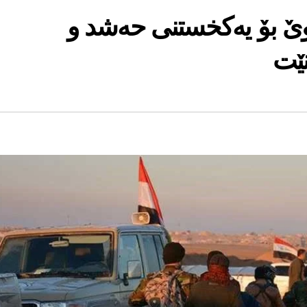
نوێ بۆ یەكخستنی حەشد و
نێت