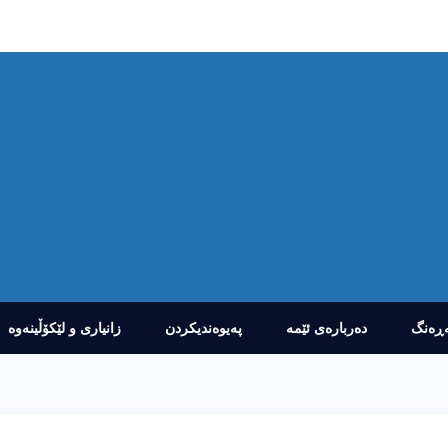
ڕەنگ
دەربارەى ئێمە
پەیوەندیکردن
زانیارى و لێکۆڵینەوە