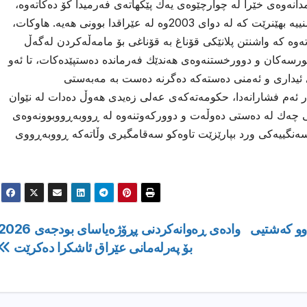
انەوەی خێرا لە چوارچێوەی یەك پێكهاتەی فەرمیدا كۆ دەكاتەوە،
تاوەكو كۆتایی بەو فرەیی و پەرشوبڵاوییە ئەمنییە بهێنرێت كە لە دوای 2003وە لە عێراقدا بوونی هەیە. هاوكات،
ە كە واشنتن پلانێكی قۆناغ بە قۆناغی بۆ مامەڵەكردن لەگەڵ
رسەكان و دوورخستنەوەی هەندێك فەرماندە دەستپێدەكات، تا ئەو
ئیداری و ئەمنی دەستەكە دەگرنە دەست بە مەبەستی
بەر ئەم فشارانەدا، حكومەتەكەی عەلی زەیدی هەوڵ دەدات لە نێوان
دنی چەك لە دەستی دەوڵەت و دووركەوتنەوە لە ڕووبەڕووبوونەوەی
ەنگییەكی ورد بپارێزێت تاوەكو سەقامگیری وڵاتەكە ڕووبەڕووی
دوو كەشتیی
وادەی ڕەوانەكردنی پڕۆژەیاسای بودجەی 26
بۆ پەرلەمانى عێراق ئاشكرا دەكرێت