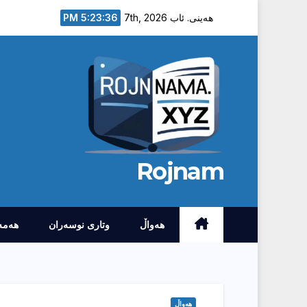
Ski
5:23:37 PM
هەینی. ئاب 7th, 2026
t
conten
Rojnam
هەواڵ
وتارى نوسەران
هەمە
هەواڵ