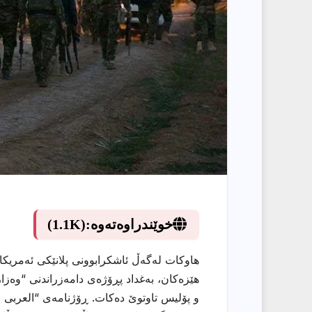
خوێندراوەتەوە:
(1.1K)
هاوكات لەگەڵ ئاشكرابوونی پلانێكی ئەمریك
هێزەكان، بەغداد پڕۆژەی دامەزراندنی “وە
و پۆلیس تاوتوێ دەكات. ڕۆژنامەی “العربی ا