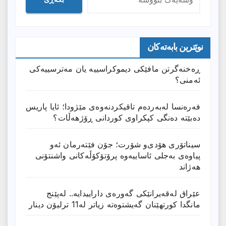
نوێترین بابەتەکان
ڕەخنەگرتن مافێکی دیموکراسییە یان مەترسییەکی
ئەمنی؟
فەرەنسا لەبەردەم تاقیکردنەوەی مێژودا؛ ئایا پاریس
دەبێتە دەنگی کپکراوی کوردانی ڕۆژھەڵات؟
سیناتۆری هۆدی‌و شۆرت؛ جۆن فێتەرمان ئەو
پیاوەی بەجلی ئاساییەوە پرۆتۆکۆڵەکانی واشنتۆنی
هەژاند
عێراق له‌قه‌یرانێكى گه‌وره‌ى داراییدایه‌.. له‌پێنج
مانگدا كورتهێنان گه‌یشتوه‌ته‌ زیاتر له‌11 ترلیۆن دینار