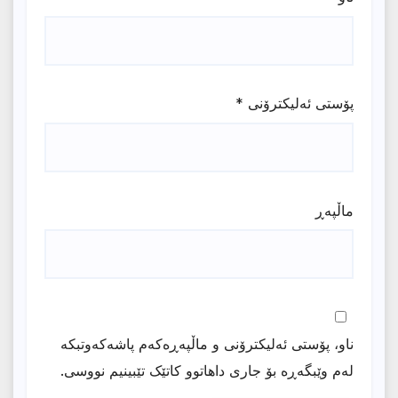
پۆستی ئەلیکترۆنی
*
ماڵپه‌ڕ
ناو، پۆستی ئەلیکترۆنی و ماڵپەڕەکەم پاشەکەوتبکە
لەم وێبگەڕە بۆ جاری داهاتوو کاتێک تێبینیم نووسی.