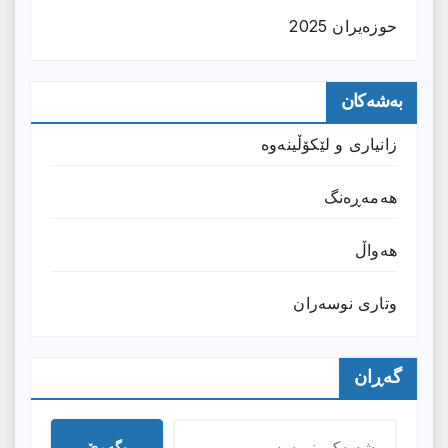
حوزه‌یران 2025
بەشەکان
زانیارى و لێکۆڵینەوە
هەمەڕەنگ
هەواڵ
وتارى نوسەران
گەڕان
بگەڕێ