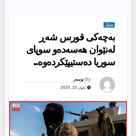
هەواڵ
بەچەكی قورس شەڕ
لەنێوان هەسەدەو سوپای
سوریا دەستیپێكردەوە..
By
نوسەر
ئیلول 22, 2025