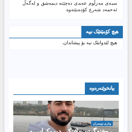
سبەی مەزڵوم عەبدی دەچێتە دیمەشق و لەگەڵ
ئەحمەد شەرع کۆدەبێتەوە
هیچ کۆمێنتێک نییە
هیچ لێدوانێک نیە بۆ پیشاندان.
بیانخوێنەرەوە
وتارى نوسەران
ڕەخنەگرتن مافێکی دیموکراسییە