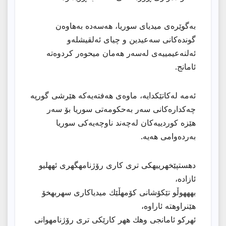
بەگوێرەی میدیای سوریا، هەسەدە بەهاوەن
گوندەکانی سەعیدین و چیای ئەلقیشلەو
ئەلنەعیمییەی لەسەر هەمان میحوەر کردوەتە
ئامانج.
ئەمە لەكاتێكدایە، ماوەی هەفتەیەكە هێرشی گورپە
چەكدارەكانی سەر بەحكومەتی سوریا بۆ سەر
هێزە كوردییەكان لەچەند ناوچەیەكی سوریا
بەردەوامی هەیە.
دهستپێخهرییهكی تری كاری رۆژنامهگهری ئههلیو
ئازاده،
بهههوڵو تێكۆشانی كۆمهڵێك میدیاكاری سهربهخۆ
هێنراوهته ئاراوه،
ئهركو ئامانجی وهك ههر كارێكی تری رۆژنامهوانی