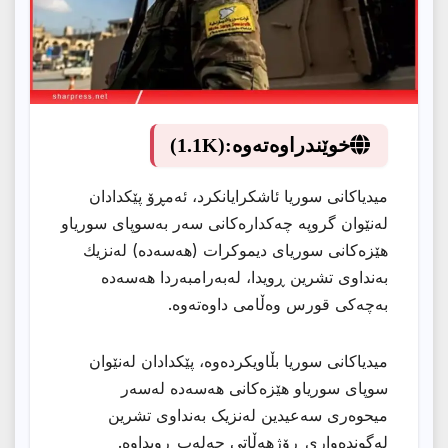
خوێندراوەتەوە:
(1.1K)
میدیاكانی سوریا ئاشكرایانكرد، ئەمڕۆ پێكدادان
لەنێوان گروپە چەكدارەكانی سەر بەسوپای سوریاو
هێزەکانی سوریای دیموکرات (هەسەدە) لەنزیك
بەنداوی تشرین ڕویدا، لەبەرامبەردا هەسەدە
بەچەكی قورس وەڵامی داوەتەوە.
میدیاكانی سوریا بڵاویكردەوە، پێکدادان لەنێوان
سوپای سوریاو هێزەکانی هەسەدە لەسەر
میحوەری سەعیدین لەنزیک بەنداوی تشرین
لەگوندەواری ڕۆژهەڵاتی حەلەب ڕویداوە.