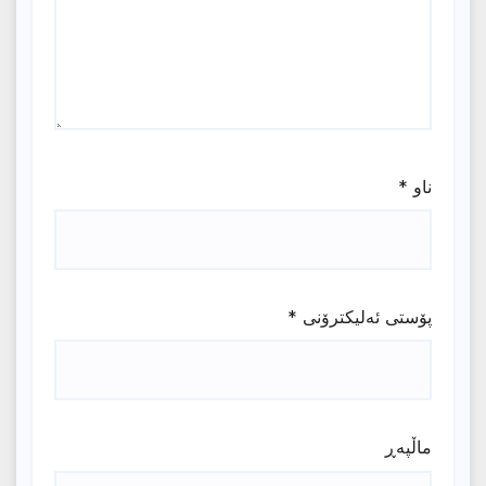
ناو
*
پۆستی ئەلیکترۆنی
*
ماڵپه‌ڕ