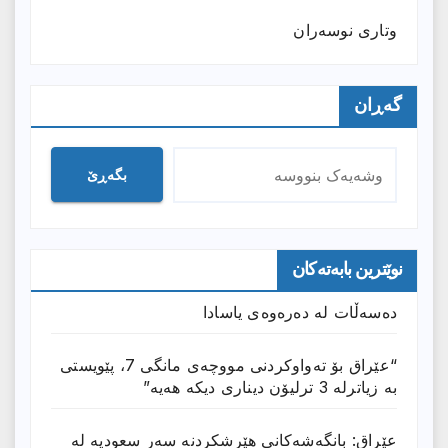
وتارى نوسەران
گەڕان
بگەڕێ
نوێترین بابەتەکان
دەسەڵات لە دەرەوەی یاسادا
“عێراق بۆ تەواوکردنی مووچەی مانگى 7، پێویستی
بە زیاترلە 3 ترلیۆن دیناری دیکە هەیە”
عێراق: بانگەشەكانی هێرشكردنە سەر سعودیە لە