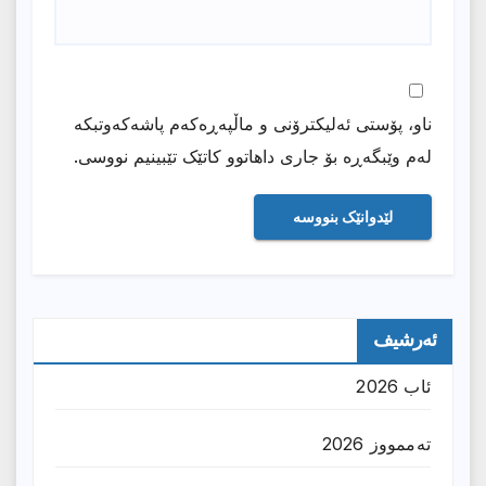
ناو، پۆستی ئەلیکترۆنی و ماڵپەڕەکەم پاشەکەوتبکە
لەم وێبگەڕە بۆ جاری داهاتوو کاتێک تێبینیم نووسی.
ئەرشیف
ئاب 2026
تەممووز 2026