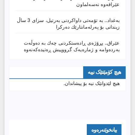
عێراقەوە نەسەلماون
بەغداد.. بە تۆمەتی داواكردنی بەرتیل، سزای 3 ساڵ
زیندانی بۆ پەرلەمانتارێك دەركرا
عێراق.. پڕۆژەی ڕادەستكردنی چەك بە دەوڵەت
بەردەوامە و ژمارەیەک گرووپیش ڕەتیدەکەنەوە
هیچ کۆمێنتێک نییە
هیچ لێدوانێک نیە بۆ پیشاندان.
بیانخوێنەرەوە