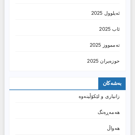
ئەیلوول 2025
ئاب 2025
تەممووز 2025
حوزه‌یران 2025
بەشەکان
زانیارى و لێکۆڵینەوە
هەمەڕەنگ
هەواڵ