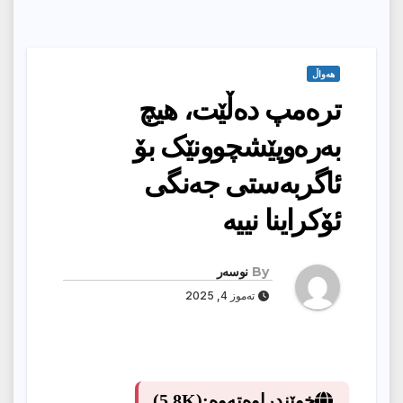
هەواڵ
ترەمپ دەڵێت، هیچ
بەرەوپێشچوونێک بۆ
ئاگربەستی جەنگی
ئۆکراینا نییە
By
نوسەر
تەموز 4, 2025
خوێندراوەتەوە:
(5.8K)