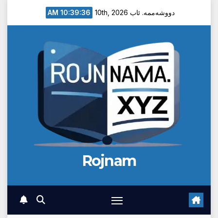
Ski
10:39:37 AM
دووشەممە. ئاب 10th, 2026
t
conten
Rojnam