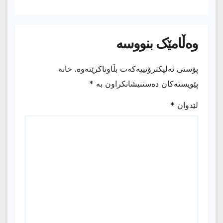
وەڵامێک بنووسە
پۆستی ئەلیکترۆنییەکەت بڵاوناکرێتەوە.
خانە
پێویستەکان دەستنیشانکراون بە
*
لێدوان
*