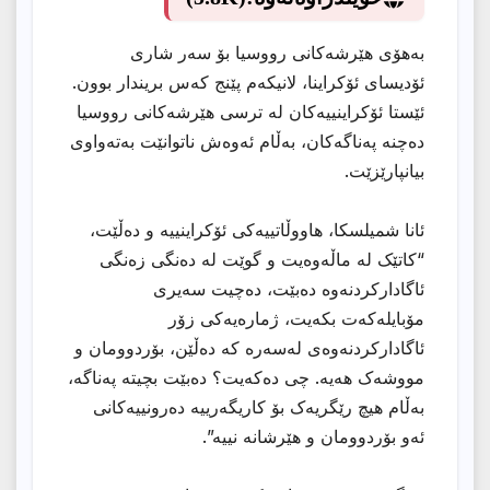
بەهۆی هێرشەکانی رووسیا بۆ سەر شاری
ئۆدیسای ئۆکراینا، لانیکەم پێنج کەس بریندار بوون.
ئێستا ئۆکراینییەکان لە ترسی هێرشەکانی رووسیا
دەچنە پەناگەکان، بەڵام ئەوەش ناتوانێت بەتەواوی
بیانپارێزێت.
ئانا شمیلسکا، هاووڵاتییەکی ئۆکراینییە و دەڵێت،
“کاتێک لە ماڵەوەیت و گوێت لە دەنگی زەنگی
ئاگادارکردنەوە دەبێت، دەچیت سەیری
مۆبایلەکەت بکەیت، ژمارەیەکی زۆر
ئاگادارکردنەوەی لەسەرە کە دەڵێن، بۆردوومان و
مووشەک هەیە. چی دەکەیت؟ دەبێت بچیتە پەناگە،
بەڵام هیچ رێگریەک بۆ کاریگەرییە دەرونییەکانی
ئەو بۆردوومان و هێرشانە نییە”.