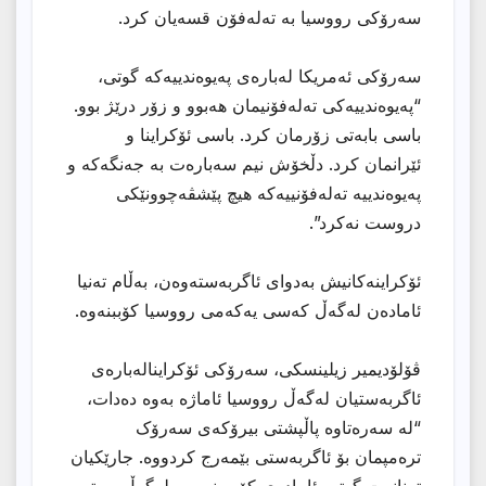
سەرۆکی رووسیا بە تەلەفۆن قسەیان کرد.
سەرۆکی ئەمریکا لەبارەی پەیوەندییەکە گوتی،
“پەیوەندییەکی تەلەفۆنیمان هەبوو و زۆر درێژ بوو.
باسی بابەتی زۆرمان کرد. باسی ئۆکراینا و
ئێرانمان کرد. دڵخۆش نیم سەبارەت بە جەنگەکە و
پەیوەندییە تەلەفۆنییەکە هیچ پێشڤەچوونێکی
دروست نەکرد”.
ئۆکراینەکانیش بەدوای ئاگربەستەوەن، بەڵام تەنیا
ئامادەن لەگەڵ کەسی یەکەمی رووسیا کۆببنەوە.
ڤۆلۆدیمیر زیلینسکی، سەرۆکی ئۆکراینالەبارەی
ئاگربەستیان لەگەڵ رووسیا ئاماژە بەوە دەدات،
“لە سەرەتاوە پاڵپشتی بیرۆکەی سەرۆک
ترەمپمان بۆ ئاگربەستی بێمەرج کردووە. جارێکیان