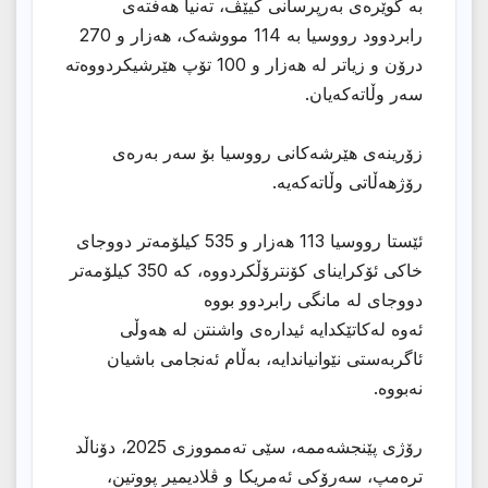
بە گوێرەی بەرپرسانی کیێڤ، تەنیا هەفتەی
رابردوود رووسیا بە 114 مووشەک، هەزار و 270
درۆن و زیاتر لە هەزار و 100 تۆپ هێرشیکردووەتە
سەر وڵاتەکەیان.
زۆرینەی هێرشەکانی رووسیا بۆ سەر بەرەی
رۆژهەڵاتی وڵاتەکەیە.
ئێستا رووسیا 113 هەزار و 535 کیلۆمەتر دووجای
خاکی ئۆکراینای کۆنترۆڵکردووە، کە 350 کیلۆمەتر
دووجای لە مانگی رابردوو بووە
ئەوە لەکاتێکدایە ئیدارەی واشنتن لە هەوڵی
ئاگربەستی نێوانیاندایە، بەڵام ئەنجامی باشیان
نەبووە.
رۆژی پێنجشەممە، سێی تەممووزی 2025، دۆناڵد
ترەمپ، سەرۆکی ئەمریکا و ڤلادیمیر پووتین،