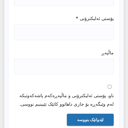
پۆستی ئەلیکترۆنی
*
ماڵپه‌ڕ
ناو، پۆستی ئەلیکترۆنی و ماڵپەڕەکەم پاشەکەوتبکە
لەم وێبگەڕە بۆ جاری داهاتوو کاتێک تێبینیم نووسی.