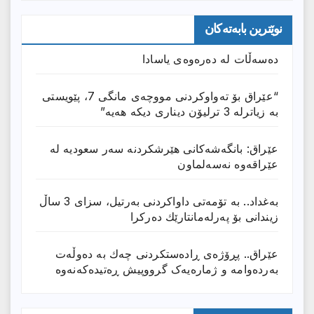
نوێترین بابەتەکان
دەسەڵات لە دەرەوەی یاسادا
“عێراق بۆ تەواوکردنی مووچەی مانگى 7، پێویستی
بە زیاترلە 3 ترلیۆن دیناری دیکە هەیە”
عێراق: بانگەشەكانی هێرشكردنە سەر سعودیە لە
عێراقەوە نەسەلماون
بەغداد.. بە تۆمەتی داواكردنی بەرتیل، سزای 3 ساڵ
زیندانی بۆ پەرلەمانتارێك دەركرا
عێراق.. پڕۆژەی ڕادەستكردنی چەك بە دەوڵەت
بەردەوامە و ژمارەیەک گرووپیش ڕەتیدەکەنەوە