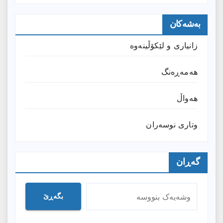
بەشەکان
زانیارى و لێکۆڵینەوە
هەمەڕەنگ
هەواڵ
وتارى نوسەران
گەڕان
بگەڕێ