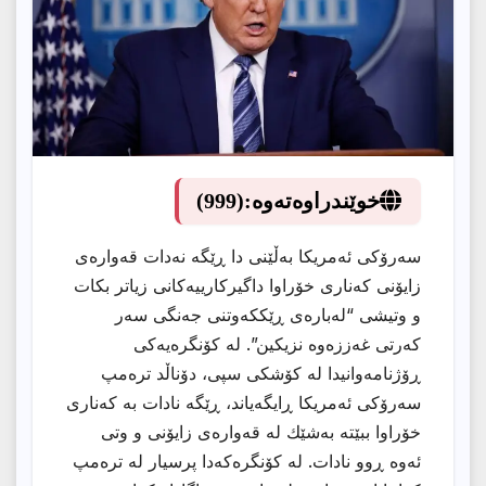
خوێندراوەتەوە:
(999)
سەرۆكی ئەمریكا بەڵێنی دا ڕێگە نەدات قەوارەی
زایۆنی كەناری خۆراوا داگیركارییەكانی زیاتر بكات
و وتیشى “لەبارەى ڕێككەوتنی جەنگی سەر
كەرتی غەززەوە نزیكین”. لە کۆنگرەیەکى
ڕۆژنامەوانیدا لە كۆشكی سپی، دۆناڵد ترەمپ
سەرۆكی ئەمریكا ڕایگەیاند، ڕێگە نادات بە كەناری
خۆراوا ببێتە بەشێك لە قەوارەی زایۆنی و وتی
ئەوە ڕوو نادات. لە كۆنگرەكەدا پرسیار لە ترەمپ