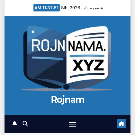
Ski
11:37:51 AM
شەممە. ئاب 8th, 2026
t
conten
Rojnam