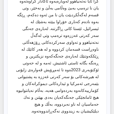
كرا ئایا نەتەنیاهوو لەوبارەیەوە ئاگادار كراوەتەوە
یان نا ترەمپ بەبێ وەڵامی بەڵێ و نەخێر، وتی
قسەم لەگەڵكردبێت یان نا من ئەوە دەكەم، ڕێگە
بەوە نادەم كەناری خۆراوا ببێتە بەشێك لە
ئیسرائیل، ئێستا كاتی ڕاگرتنە. لەبارەی جەنگی
سەر كەرتی غەززەوە ترەمپ وتی لەگەڵ
نەتەنیاهوو و تەواوی سەركردەكانی ڕۆژهەڵاتی
ناوەڕاست قسەمان كردووە و لە هەر كاتێك لە
ڕێككەوتنێك لەبارەی جەنگەكەوە نزیكترین و
ڕەنگە بگاتە ئاستی ئاشتیش. ئەمە و لە حەوتی
ئۆكتۆبەری 2023ەوە تا ئەمڕۆیش قەوارەی زایۆنی
لە هیرشەكانی بۆ سەر كەرتی غەززە بە پشتیوانی
بێمەرجی ئەمركیا و ئیدارەكانی دیموكراتەكان و
كۆمارییەكانەوە بەردەوامی هەیە، بەڵام نەیانتوانیوە
هیچ ئامانجێكی جەنگەكەیان بەدی بهێنن و نەك
حەماسیان لە ناو نەبردووە، بەڵك و هیچ
دیلێكیشیان بە زیندووی نەگەڕاندووەتەوە.