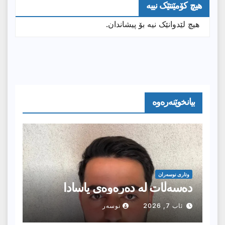
هیچ کۆمێنتێک نییە
هیچ لێدوانێک نیە بۆ پیشاندان.
بیانخوێنەرەوە
وتارى نوسەران
دەسەڵات لە دەرەوەی یاسادا
ئاب 7, 2026
نوسەر