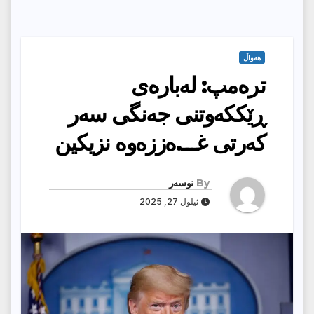
هەواڵ
ترەمپ: لەبارەى
ڕێككەوتنی جەنگی سەر
كەرتی غـــ.ەززەوە نزیكین
By
نوسەر
ئیلول 27, 2025