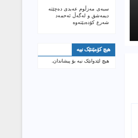
سبەی مەزڵوم عەبدی دەچێتە
دیمەشق و لەگەڵ ئەحمەد
شەرع کۆدەبێتەوە
هیچ کۆمێنتێک نییە
هیچ لێدوانێک نیە بۆ پیشاندان.