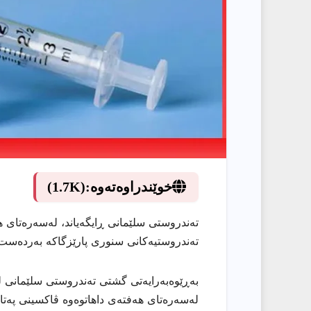
خوێندراوەتەوە:
(1.7K)
تەندروستی سلێمانی ڕایگەیاند، لەسەرەتای 
تەندروستیەكانی سنوری پارێزگاكە بەردەست
بەڕێوەبەرایەتی گشتی تەندروستی سلێمانی لەڕا
لەسەرەتای هەفتەی داهاتوەوە ڤاكسینی پەت