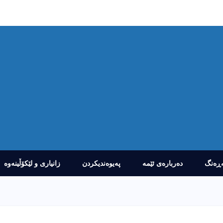
ڕەنگ
دەربارەى ئێمە
پەیوەندیکردن
زانیارى و لێکۆڵینەوە