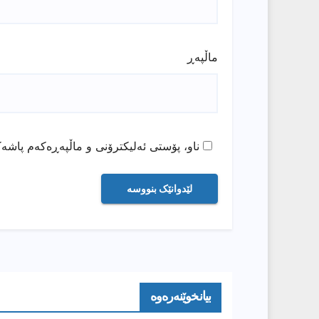
ماڵپه‌ڕ
ناو، پۆستی ئەلیکترۆنی و ماڵپەڕەکەم پاشەک
بیانخوێنەرەوە