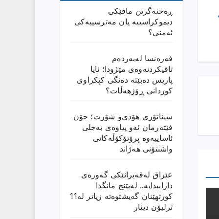
ڕەخنەگرتن مافێکی
دیموکراسییە یان مەترسییەکی
ئەمنی؟
فەرەنسا لەبەردەم
تاقیکردنەوەی مێژودا؛ ئایا
پاریس دەبێتە دەنگی کپکراوی
کوردانی ڕۆژھەڵات؟
سیناتۆری هۆدی‌و شۆرت؛ جۆن
فێتەرمان ئەو پیاوەی بەجلی
ئاساییەوە پرۆتۆکۆڵەکانی
واشنتۆنی هەژاند
عێراق له‌قه‌یرانێكى گه‌وره‌ى
داراییدایه‌.. له‌پێنج مانگدا
كورتهێنان گه‌یشتوه‌ته‌ زیاتر له‌11
ترلیۆن دینار