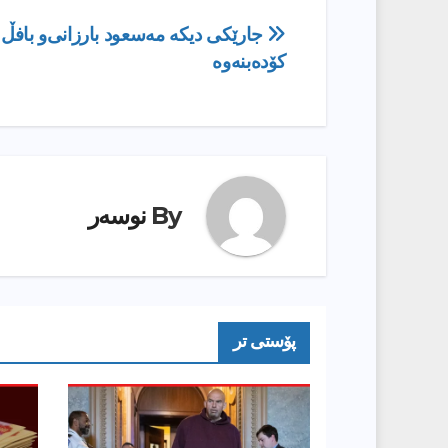
ڕێدۆزیی
جارێكى دیكه‌ مه‌سعود بارزانى‌و بافڵ 
کۆدەبنەوە
بابەت
By
نوسەر
پۆستى تر