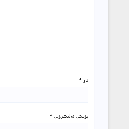
ناو
*
پۆستی ئەلیکترۆنی
*