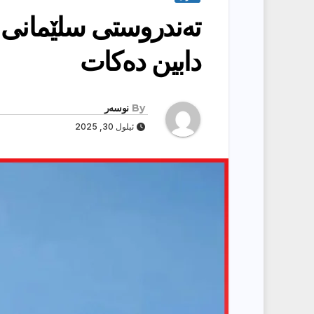
تەندروستی سلێمانی 
دابین دەكات
By
نوسەر
ئیلول 30, 2025