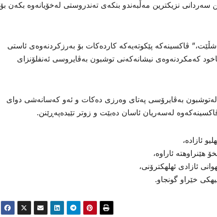
 سەردانی نزیكترین مەڵبەندو بنكەی تەندروستی لەخۆیانەوە بكەن بۆ
ەشڵێت،” ڤاكسینەكە پێكوتەیەكە كاردەكات بۆ بەرزكردنەوەی ئاستی
ود كەمكردنەوەی نیشانەكەنی توشبون بەڤایروسی ئەنفلۆنزای
 لەتوشبون بەڤایرۆسی پەتای وەرزی دەكات و ئەو كەسانەشی دوای
اكسینەكەوە لەسەریان ئاسان دەبێت و زوتر تێیدەپەڕێنن.
و ئازاده،
 هێنراوهته ئاراوه،
انی ئازادی ئهلهكترۆنی،
هیهكی خێراو گونجاو.