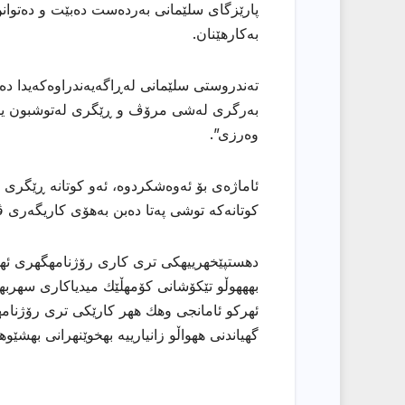
پارێزگای سلێمانی بەردەست دەبێت و دەتوانن
بەكارهێنان.
تەندروستی سلێمانی لەڕاگەیەندراوەكەیدا د
بەرگری لەشی مرۆڤ و ڕێگری لەتوشبون یاخ
وەرزی”.
ئاماژەی بۆ ئەوەشكردوە، ئەو كوتانە ڕێگری
كوتانەكە توشی پەتا دەبن بەهۆی كاریگەری ڤ
دهستپێخهرییهكی تری كاری رۆژنامهگهری ئههلی
بهههوڵو تێكۆشانی كۆمهڵێك میدیاكاری سهربهخۆ
ئهركو ئامانجی وهك ههر كارێكی تری رۆژنامهو
گهیاندنی ههواڵو زانیارییه بهخوێنهرانی بهشێو