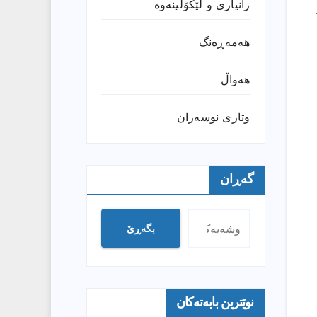
زانیارى و لێکۆڵینەوە
هەمەڕەنگ
هەواڵ
وتارى نوسەران
گەڕان
بگەڕێ
نوێترین بابەتەکان