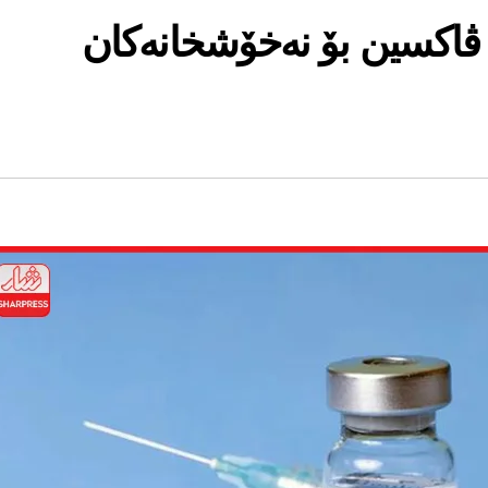
ڤاكسین بۆ نەخۆشخانەكان