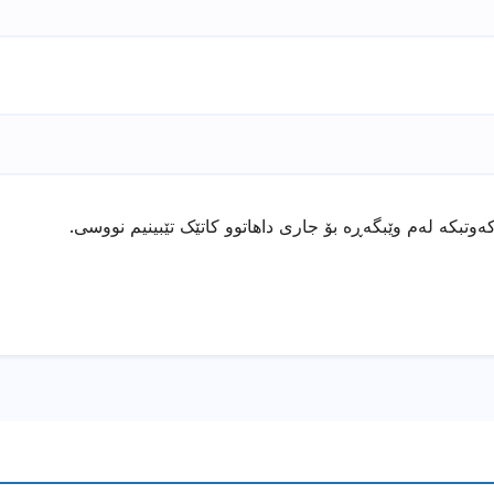
ەوتبکە لەم وێبگەڕە بۆ جاری داهاتوو کاتێک تێبینیم نووسی.