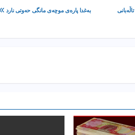
تاڵەبانی
بەغدا پارەی موچەی مانگی حەوتی نارد