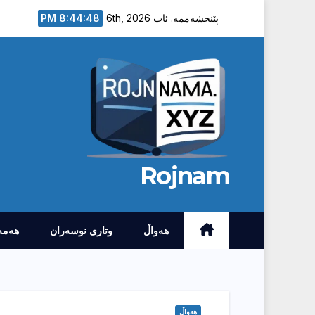
Ski
8:44:49 PM
پێنجشەممە. ئاب 6th, 2026
t
conten
Rojnam
هەواڵ
وتارى نوسەران
هەمە
هەواڵ