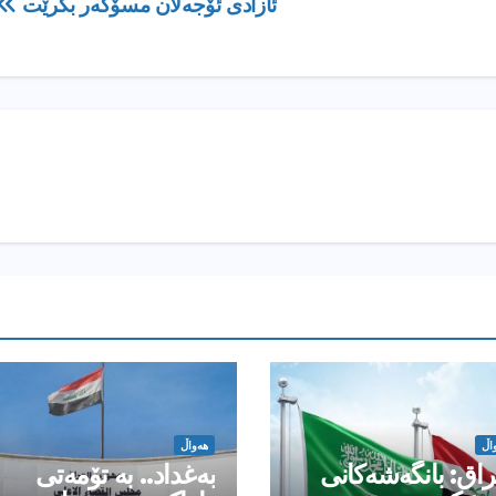
ئازادی ئۆجەلان مسۆگەر بكرێت
اڵ
هەواڵ
راق: بانگەشەكانی
بەغداد.. بە تۆمەتی