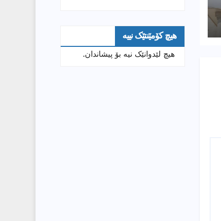
هیچ کۆمێنتێک نییە
هیچ لێدوانێک نیە بۆ پیشاندان.