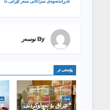
گەڕاندنەوەی سزاكانی سەر ئێرانی دا
بابەت
By
نوسەر
پۆستى تر
هەواڵ
هەو
“عێراق بۆ تەواوکردنی
عێ