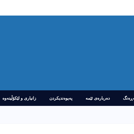
ڕەنگ
دەربارەى ئێمە
پەیوەندیکردن
زانیارى و لێکۆڵینەوە