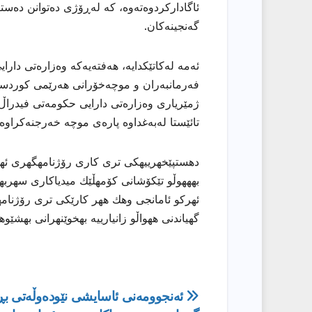
ئاگادارکردوەتەوە، کە لەڕۆژی دەتوانن دەس
گەنجینەکان.
ئەمە لەکاتێکدایە، هەفتەیەکە وەزارەتی دار
فەرمانبەران و موچەخۆرانی هەرێمی کوردست
ژمێریاری وەزارەتی دارایی حکومەتی فیدراڵ 
تائێستا لەبەغداوە پارەی موچە خەرجنەكراوە.
دهستپێخهرییهكی تری كاری رۆژنامهگهری ئههلی
بهههوڵو تێكۆشانی كۆمهڵێك میدیاكاری سهربهخۆ
ئهركو ئامانجی وهك ههر كارێكی تری رۆژنامهو
گهیاندنی ههواڵو زانیارییه بهخوێنهرانی بهشێو
ڕێدۆزیی
ئەنجوومەنی ئاسایشی نێودەوڵەتی بڕ