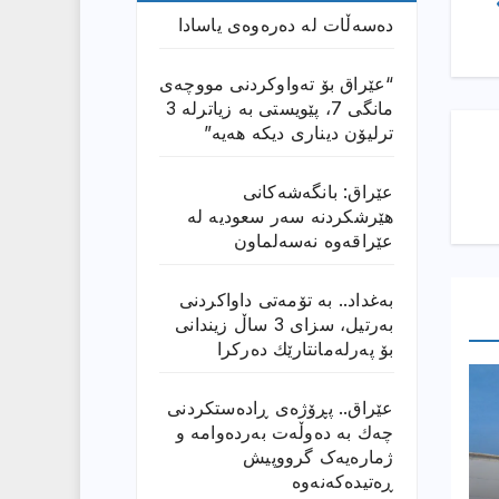
دەسەڵات لە دەرەوەی یاسادا
“عێراق بۆ تەواوکردنی مووچەی
مانگى 7، پێویستی بە زیاترلە 3
ترلیۆن دیناری دیکە هەیە”
عێراق: بانگەشەكانی
هێرشكردنە سەر سعودیە لە
عێراقەوە نەسەلماون
بەغداد.. بە تۆمەتی داواكردنی
بەرتیل، سزای 3 ساڵ زیندانی
بۆ پەرلەمانتارێك دەركرا
عێراق.. پڕۆژەی ڕادەستكردنی
چەك بە دەوڵەت بەردەوامە و
ژمارەیەک گرووپیش
ڕەتیدەکەنەوە