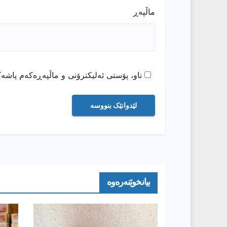
ماڵپه‌ڕ
ناو، پۆستی ئەلیکترۆنی و ماڵپەڕەکەم پاشەک
بیانخوێنەرەوە