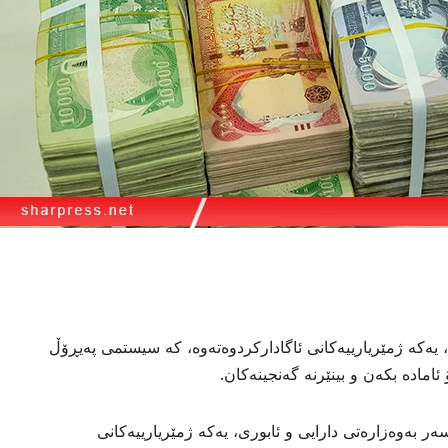
ا، یەکە ژمێریارییەکانی ئاگادارکردوەتەوە، کە سیستمی پەیڕۆڵ
امادە بکەن و بینێرنە گەنجینەکان.
ر بەوەزارەتی دارایی و ئابوری، یەکە ژمێریارییەکانی