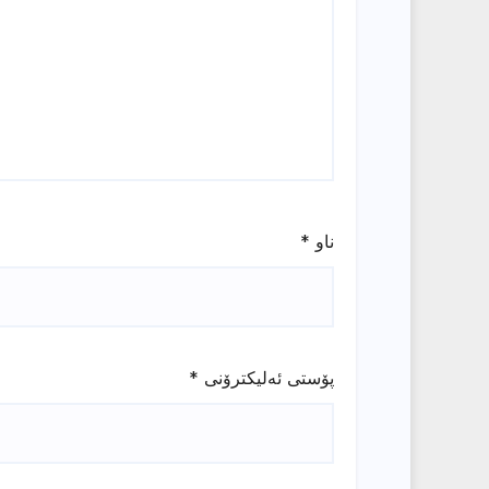
ناو
*
پۆستی ئەلیکترۆنی
*