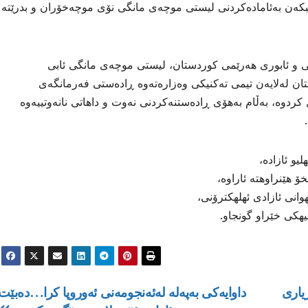
تبکەن بەئامادەکردنی لیستی موچەی مانگی نۆی موچەخۆران و بدرێتە
ایی و ئابوری هەرێمی کوردستان، لیستی موچەی مانگی ئابی
ان لەلایەن تیمی تەکنیکی وەزارەتەوە ڕادەستی فەرمانگەی
کردوە، بەڵام بەهۆی ڕادەستنەكردنی نەوت و داهاتی نانەوتییەوە
و ئازاده،
 هێنراوهته ئاراوه،
انی ئازادی ئهلهكترۆنی،
هیهكی خێراو گونجاو.
یاری
داوایەكی بەپەلە لەئەنجومەنی ئەوروپا كرا…دەبێت