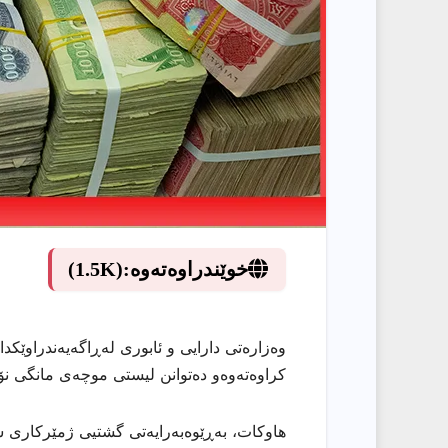
خوێندراوەتەوە:
(1.5K)
وەزارەتی دارایی و ئابوری لەڕاگەیەندراوێكد
کراوەتەوەو دەتوانن لیستی موچەی مانگی نۆ ئ
هاوكات، بەڕێوەبەرایەتی گشتیی ژمێرکاری سە