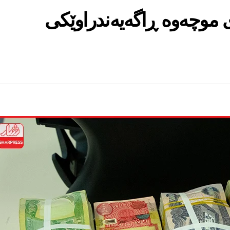
ی موچەوە ڕاگەیەندراوێكی