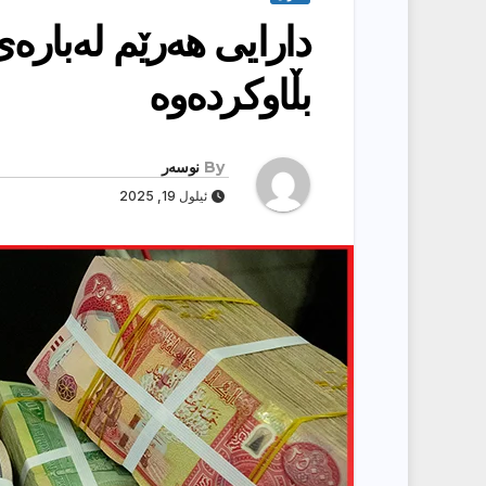
دارایی هەرێم لەبارە
بڵاوكردەوە
By
نوسەر
ئیلول 19, 2025