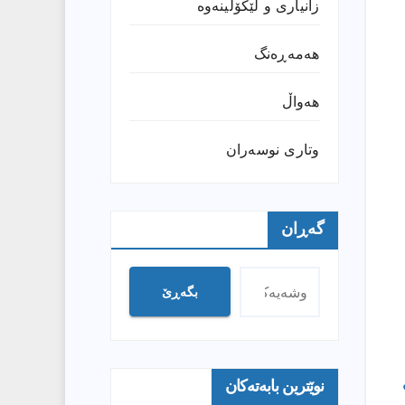
زانیارى و لێکۆڵینەوە
هەمەڕەنگ
هەواڵ
وتارى نوسەران
گەڕان
بگەڕێ
نوێترین بابەتەکان