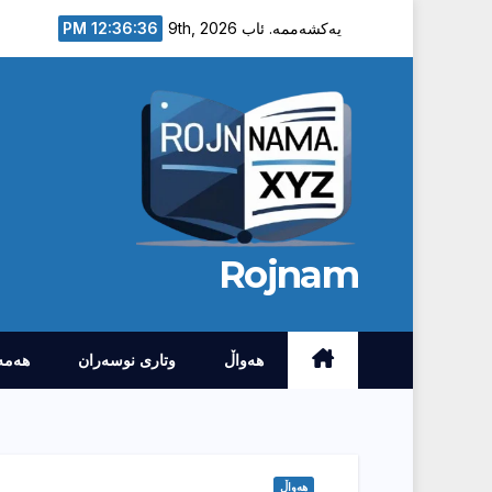
Ski
12:36:37 PM
یەکشەممە. ئاب 9th, 2026
t
conten
Rojnam
هەواڵ
وتارى نوسەران
هەمە
هەواڵ