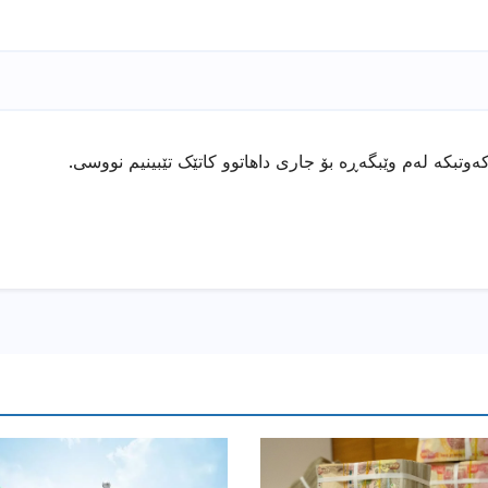
ەوتبکە لەم وێبگەڕە بۆ جاری داهاتوو کاتێک تێبینیم نووسی.