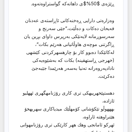
ڕێژەی $50%$ی داهاتەکە گواستراوەتەوە.
وەزارەتی دارایی ڕەخنەکانی ئاڕاستەی عەدنان
فەیحان دەکات و دەڵێت،”جێی سەرنج و
سەرسوڕمانە لایەنێکی بەرپرس داوای بڕین یان
ڕاگرتنی موچەی هاوڵاتیانی هەرێم بکات”،
لەکاتێکدا دەبوو کار بۆ چارهسهركردنی كێشهی
(خهرجی ڕاستهقینه) بکات کە بەشێوەیەکی
نادادپەروەرانە تەنیا بەسەر هەرێمدا جێبەجێ
دەکرێت.
دهستپێخهرییهكی تری كاری رۆژنامهگهری ئههلیو
ئازاده،
بهههوڵو تێكۆشانی كۆمهڵێك میدیاكاری سهربهخۆ
هێنراوهته ئاراوه،
ئهركو ئامانجی وهك ههر كارێكی تری رۆژنامهوانی