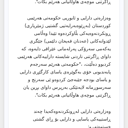
ڕاگرتنی موچەی هاوڵاتیانی هەرێم بکات”.
وەزارەتی دارایی و ئابوریی حکومەتی هەرێمی
کوردستان (بەڕێوەبەرایەتیی گشتیی ژمێریاری)
ڕونكردنەوەیەكی بڵاوكردەوە تێیدا وەڵامی
لێدوانەکانی (عەدنان فەیحان دلێمی) جێگری
یەکەمی سەرۆکی پەرلەمانی عێراقی دایەوە، کە
داوای ڕاگرتنی ناردنی شایستە داراییەکانی هەرێمی
کردبوو دەڵێت، ،”حکومەتی هەرێم سەرجەم
پابەندبونی خۆی بەگوێرەی یاسای کارگێڕی دارایی
و یاسای بودجە جێبەجێ کردوەو ێی سەرنج و
سەرسوڕمانە لایەنێکی بەرپرس داوای بڕین یان
ڕاگرتنی موچەی هاوڵاتیانی هەرێم بکات”.
وەزارەتی دارایی لەڕونكردنەوەكەیدا چەند
ڕاستییەکی یاسایی و دارایی بۆ ڕای گشتی
خستوەتەڕو: