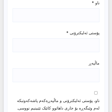
ناو
*
پۆستی ئەلیکترۆنی
*
ماڵپه‌ڕ
ناو، پۆستی ئەلیکترۆنی و ماڵپەڕەکەم پاشەکەوتبکە
لەم وێبگەڕە بۆ جاری داهاتوو کاتێک تێبینیم نووسی.