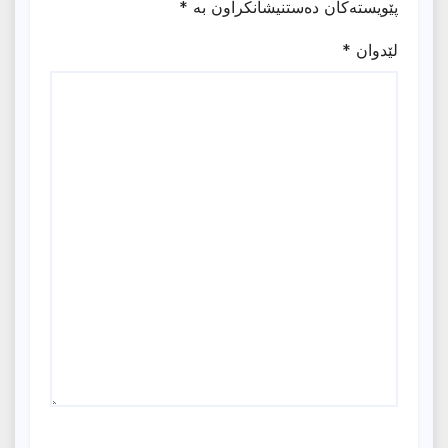
پێویستەکان دەستنیشانکراون بە
*
لێدوان
*