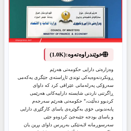
خوێندراوەتەوە:
(1.0K)
وەزارەتی دارایی حکومەتی هەرێم
ڕونكردنەوەیەكی توندی ئاڕاستەی جێگری یەکەمی
سەرۆکی پەرلەمانی عێراقی كرد کە داوای
ڕاگرتنی ناردنی شایستە داراییەکانی هەرێمی
کردبوو دەڵێت،” حکومەتی هەرێم سەرجەم
پابەندبونی خۆی بەگوێرەی یاسای کارگێڕی دارایی
و یاسای بودجە جێبەجێ کردوەو جێی
سەرسوڕمانە لایەنێکی بەرپرس داوای بڕین یان