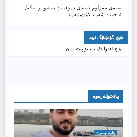
سبەی مەزڵوم عەبدی دەچێتە دیمەشق و لەگەڵ
ئەحمەد شەرع کۆدەبێتەوە
هیچ کۆمێنتێک نییە
هیچ لێدوانێک نیە بۆ پیشاندان.
بیانخوێنەرەوە
وتارى نوسەران