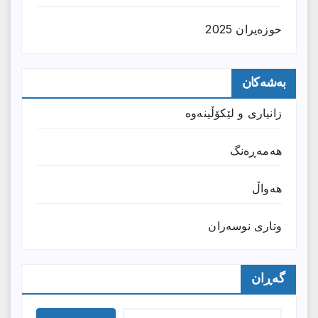
حوزه‌یران 2025
بەشەکان
زانیارى و لێکۆڵینەوە
هەمەڕەنگ
هەواڵ
وتارى نوسەران
گەڕان