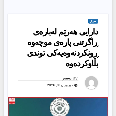
هەواڵ
دارایی هەرێم لەبارەی
ڕاگرتنی پارەی موچەوە
ڕونكردنەوەیەكی توندی
بڵاوكردەوە
By
نوسەر
حوزەیران 10, 2026