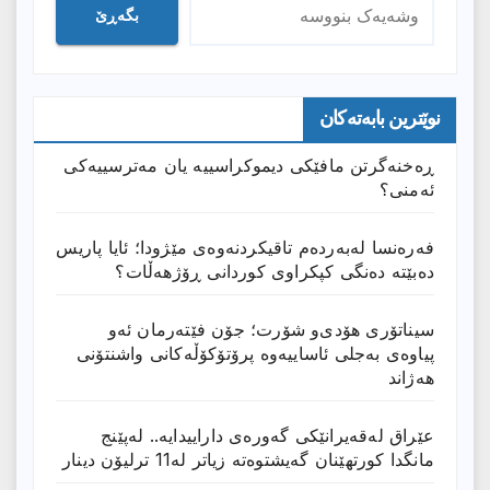
بگەڕێ
نوێترین بابەتەکان
ڕەخنەگرتن مافێکی دیموکراسییە یان مەترسییەکی
ئەمنی؟
فەرەنسا لەبەردەم تاقیکردنەوەی مێژودا؛ ئایا پاریس
دەبێتە دەنگی کپکراوی کوردانی ڕۆژھەڵات؟
سیناتۆری هۆدی‌و شۆرت؛ جۆن فێتەرمان ئەو
پیاوەی بەجلی ئاساییەوە پرۆتۆکۆڵەکانی واشنتۆنی
هەژاند
عێراق له‌قه‌یرانێكى گه‌وره‌ى داراییدایه‌.. له‌پێنج
مانگدا كورتهێنان گه‌یشتوه‌ته‌ زیاتر له‌11 ترلیۆن دینار