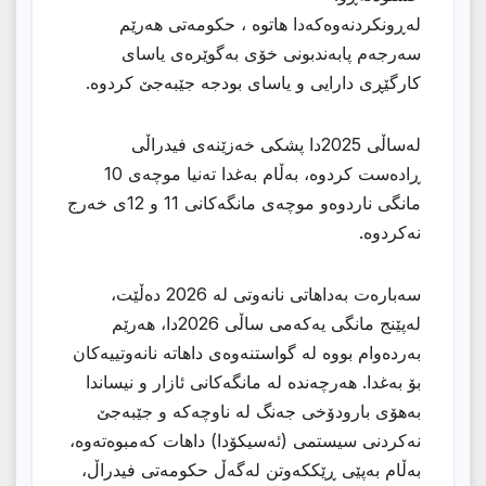
لەڕونکردنەوەکەدا هاتوە ، حکومەتی هەرێم
سەرجەم پابەندبونی خۆی بەگوێرەی یاسای
کارگێڕی دارایی و یاسای بودجە جێبەجێ کردوە.
لەساڵی 2025دا پشکی خەزێنەی فیدراڵی
ڕادەست کردوە، بەڵام بەغدا تەنیا موچەی 10
مانگی ناردوەو موچەی مانگەکانی 11 و 12ی خەرج
نەکردوە.
سەبارەت بەداهاتی نانەوتی لە 2026 دەڵێت،
لەپێنج مانگی یەکەمی ساڵی 2026دا، هەرێم
بەردەوام بووە لە گواستنەوەی داهاتە نانەوتییەکان
بۆ بەغدا. هەرچەندە لە مانگەکانی ئازار و نیساندا
بەهۆی بارودۆخی جەنگ لە ناوچەکە و جێبەجێ
نەکردنی سیستمی (ئەسیکۆدا) داهات کەمبوەتەوە،
بەڵام بەپێی ڕێککەوتن لەگەڵ حکومەتی فیدراڵ،