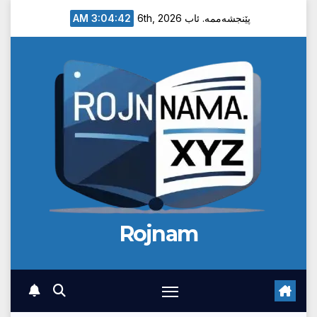
Ski
3:04:43 AM
پێنجشەممە. ئاب 6th, 2026
t
conten
Rojnam