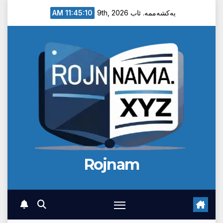
Ski
11:45:11 AM
یەکشەممە. ئاب 9th, 2026
t
conten
Rojnam