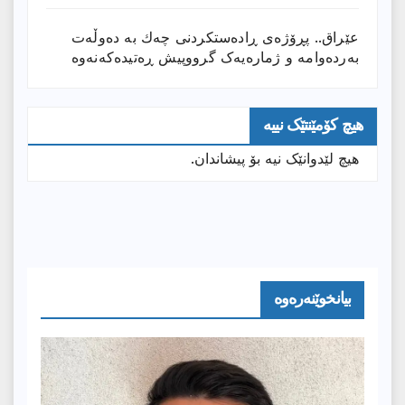
عێراق.. پڕۆژەی ڕادەستكردنی چەك بە دەوڵەت
بەردەوامە و ژمارەیەک گرووپیش ڕەتیدەکەنەوە
هیچ کۆمێنتێک نییە
هیچ لێدوانێک نیە بۆ پیشاندان.
بیانخوێنەرەوە