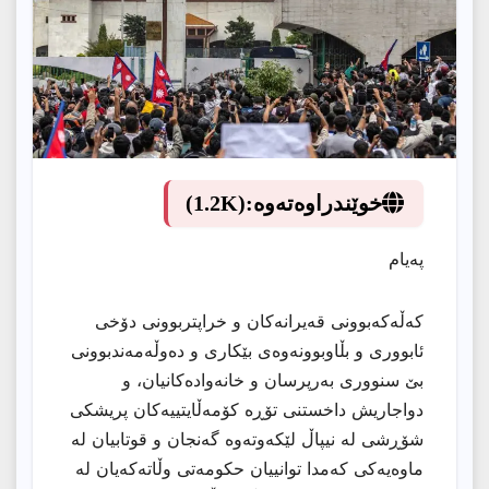
خوێندراوەتەوە:
(1.2K)
پەیام
كەڵەكەبوونی قەیرانەكان و خراپتربوونی دۆخی
ئابووری و بڵاوبوونەوەی بێکاری و دەوڵەمەندبوونی
بێ سنووری بەرپرسان و خانەوادەكانیان، و
دواجاریش داخستنی تۆڕە كۆمەڵایتییەكان پریشكی
شۆڕشی لە نیپاڵ لێكەوتەوە گەنجان و قوتابیان لە
ماوەیەكی كەمدا توانییان حكومەتی وڵاتەكەیان لە