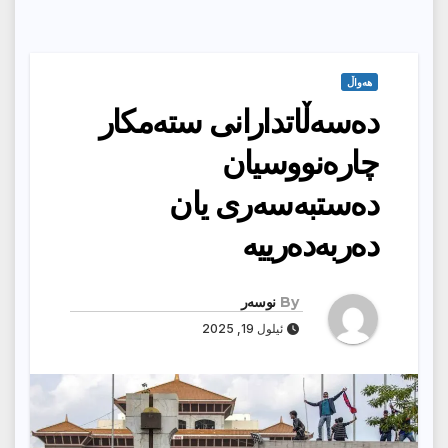
هەواڵ
دەسەڵاتدارانی ستەمكار
چارەنووسیان
دەستبەسەری یان
دەربەدەرییە
By
نوسەر
ئیلول 19, 2025