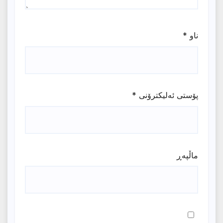
ناو
*
پۆستی ئەلیکترۆنی
*
ماڵپه‌ڕ