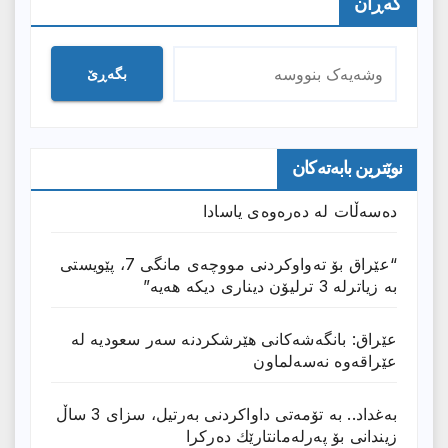
گەڕان
بگەڕێ
نوێترین بابەتەکان
دەسەڵات لە دەرەوەی یاسادا
“عێراق بۆ تەواوکردنی مووچەی مانگى 7، پێویستی
بە زیاترلە 3 ترلیۆن دیناری دیکە هەیە”
عێراق: بانگەشەكانی هێرشكردنە سەر سعودیە لە
عێراقەوە نەسەلماون
بەغداد.. بە تۆمەتی داواكردنی بەرتیل، سزای 3 ساڵ
زیندانی بۆ پەرلەمانتارێك دەركرا