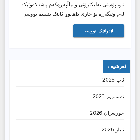
ناو، پۆستی ئەلیکترۆنی و ماڵپەڕەکەم پاشەکەوتبکە
لەم وێبگەڕە بۆ جاری داهاتوو کاتێک تێبینیم نووسی.
ئەرشیف
ئاب 2026
تەممووز 2026
حوزه‌یران 2026
ئایار 2026