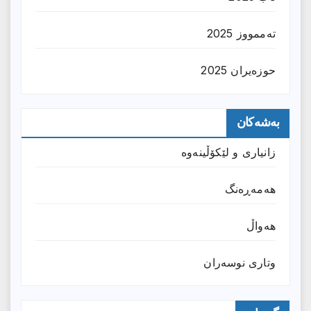
تەممووز 2025
حوزه‌یران 2025
بەشەکان
زانیارى و لێکۆڵینەوە
هەمەڕەنگ
هەواڵ
وتارى نوسەران