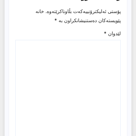
پۆستی ئەلیکترۆنییەکەت بڵاوناکرێتەوە.
خانە
پێویستەکان دەستنیشانکراون بە
*
لێدوان
*