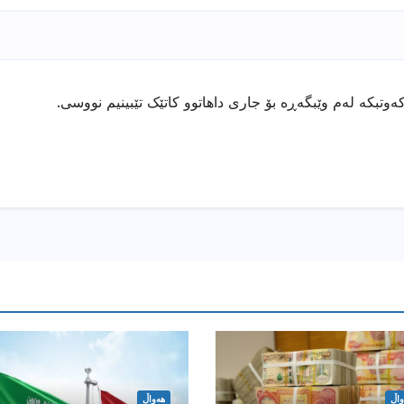
ەوتبکە لەم وێبگەڕە بۆ جاری داهاتوو کاتێک تێبینیم نووسی.
واڵ
هەواڵ