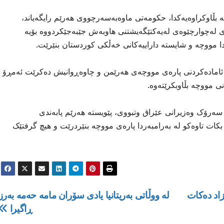
ۆ چوارشەممە ٢٣ـی تەمموزی ٢٠٢٥، لە بڵاوکراوەیەکدا، حکومەتی ماوەبەسەرچووی هەرێم رایگەیاند،
ی لەچوارچێوەی لەیەکتێگەیشتنی هاوبەش جێبەجێکردووه بۆیە
ا مووچە و شایستە داراییەکانی خەڵکی کوردستان بنێرێت.
ئامادەکردنی پارەی مووچەی هەرێمن و چاوەڕوانیش دەکرێت ئەمڕۆ
ی مووچە بڵاوبکرێتەوە.
سەرۆک وەزیرانی عێراق وتبووی، پێویستە هەرێم پابەندی
بکات تاوەکو لە بەرامبەردا پارەی مووچە بنێردرێت و هیچ گرفتێک
لە ووڵاتى بەریتانیا یادی سۆران مامە حەمە بەرز
ڕاگیرا