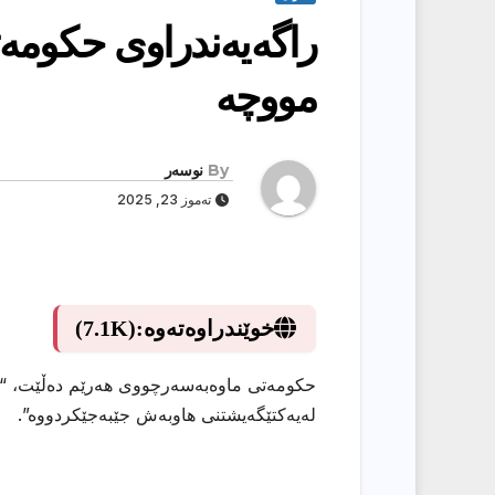
راگەیەندراوی حکومە
مووچە
By
نوسەر
تەموز 23, 2025
خوێندراوەتەوە:
(7.1K)
حکومەتی ماوەبەسەرچووی هەرێم دەڵێت، “هەم
لەیەکتێگەیشتنی هاوبەش جێبەجێکردووه”.