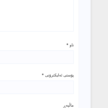
ناو
*
پۆستی ئەلیکترۆنی
*
ماڵپه‌ڕ