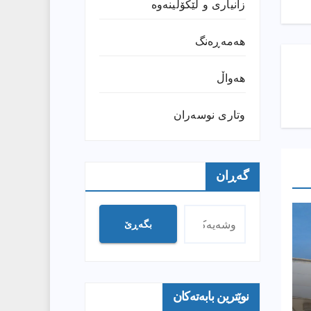
زانیارى و لێکۆڵینەوە
هەمەڕەنگ
هەواڵ
وتارى نوسەران
گەڕان
بگەڕێ
نوێترین بابەتەکان