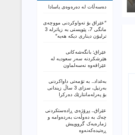
دەسەڵات لە دەرەوەی یاسادا
“عێراق بۆ تەواوکردنی مووچەی
مانگى 7، پێویستی بە زیاترلە 3
ترلیۆن دیناری دیکە هەیە”
عێراق: بانگەشەكانی
هێرشكردنە سەر سعودیە لە
عێراقەوە نەسەلماون
بەغداد.. بە تۆمەتی داواكردنی
بەرتیل، سزای 3 ساڵ زیندانی
بۆ پەرلەمانتارێك دەركرا
عێراق.. پڕۆژەی ڕادەستكردنی
چەك بە دەوڵەت بەردەوامە و
ژمارەیەک گرووپیش
ڕەتیدەکەنەوە