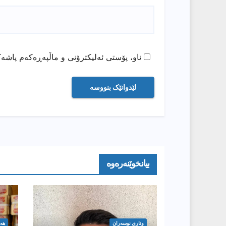
ناو، پۆستی ئەلیکترۆنی و ماڵپەڕەکەم پاشەک
بیانخوێنەرەوە
وتارى نوسەران
هە