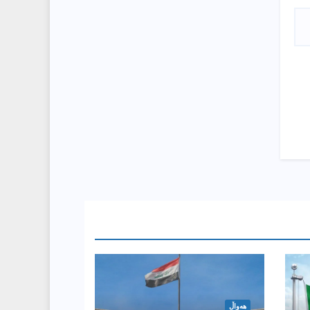
هەواڵ