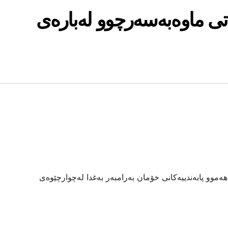
تی ماوەبەسەرچوو لەبارەی
وو پابەندییەکانی خۆمان بەرامبەر بەغدا لەچوارچێوەی