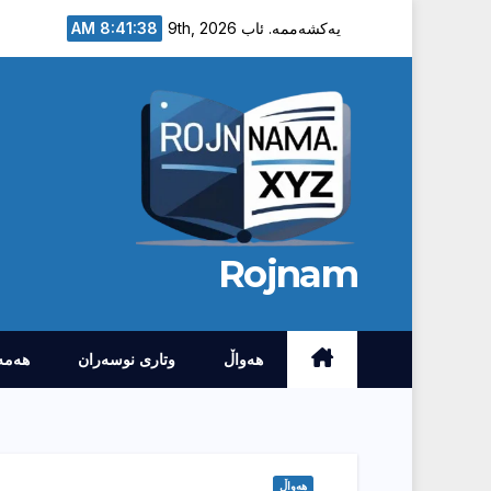
Ski
8:41:39 AM
یەکشەممە. ئاب 9th, 2026
t
conten
Rojnam
هەواڵ
وتارى نوسەران
هەمە
هەواڵ