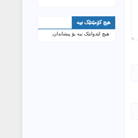
هیچ کۆمێنتێک نییە
هیچ لێدوانێک نیە بۆ پیشاندان.