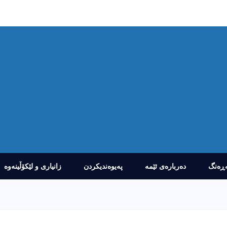
ڕەنگ
دەربارەى ئێمە
پەیوەندیکردن
زانیارى و لێکۆڵینەوە