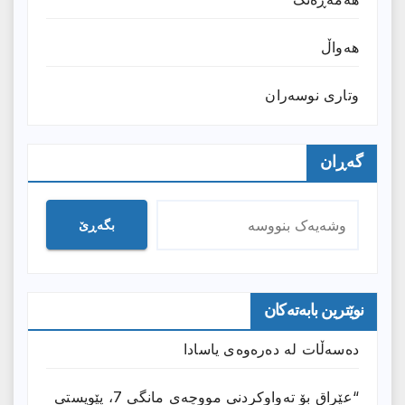
هەواڵ
وتارى نوسەران
گەڕان
بگەڕێ
نوێترین بابەتەکان
دەسەڵات لە دەرەوەی یاسادا
“عێراق بۆ تەواوکردنی مووچەی مانگى 7، پێویستی