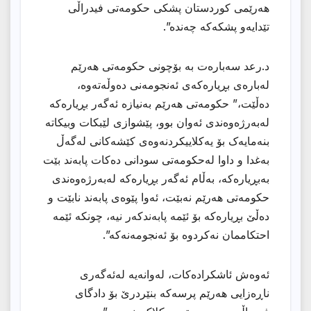
هەرێمی كوردستان پشكی حكومەتی فیدراڵی
تێدایەو پشكەكە چەندە”.
د.رعد سەبارەت بە بۆچونی حكومەتی هەرێم
لەبارەی بڕیارەكەی ئەنجومەنی دەوڵەتەوە،
دەڵێت،” حکومەتی هەرێم بەنیازە ئەگەر بڕیارەکە
لەبەرژەوەندی ئەوان بوو، پێشوازی لێبکات وبیکاتە
بنەمایەک بۆ یەکلاییکردنەوەی کێشەکانی لەگەڵ
بەغدا و داوا لەحکومەتی سودانی دەکات پابەند بێت
بەبڕیارەکە، بەڵام ئەگەر بڕیارەکە لەبەرژەوەندی
حکومەتی هەرێم نەبێت، ئەوا پێوەی پابەند نابێت و
دەڵێ بڕیارەکە بۆ ئێمە پابەندکەر نیە، چونکە ئێمە
احتکاممان نەکردوە بۆ ئەنجومەنەکە”.
ئەوەش ئاشكرادەكات، لەوانەیە لەئەگەری
ناڕەزایی هەرێم پرسەکە بنێردرێ بۆ دادگای