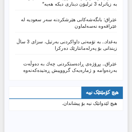
بە زیاترلە 3 ترلیۆن دیناری دیکە هەیە”
عێراق: بانگەشەكانی هێرشكردنە سەر سعودیە لە
عێراقەوە نەسەلماون
بەغداد.. بە تۆمەتی داواكردنی بەرتیل، سزای 3 ساڵ
زیندانی بۆ پەرلەمانتارێك دەركرا
عێراق.. پڕۆژەی ڕادەستكردنی چەك بە دەوڵەت
بەردەوامە و ژمارەیەک گرووپیش ڕەتیدەکەنەوە
هیچ کۆمێنتێک نییە
هیچ لێدوانێک نیە بۆ پیشاندان.