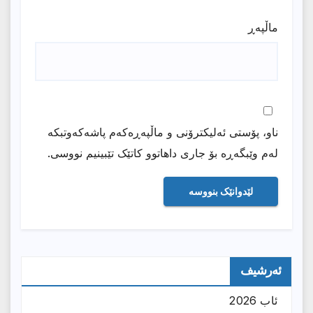
ماڵپه‌ڕ
ناو، پۆستی ئەلیکترۆنی و ماڵپەڕەکەم پاشەکەوتبکە
لەم وێبگەڕە بۆ جاری داهاتوو کاتێک تێبینیم نووسی.
ئەرشیف
ئاب 2026