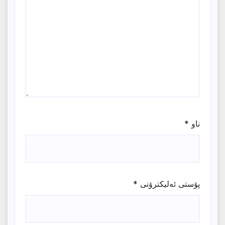
ناو
*
پۆستی ئەلیکترۆنی
*