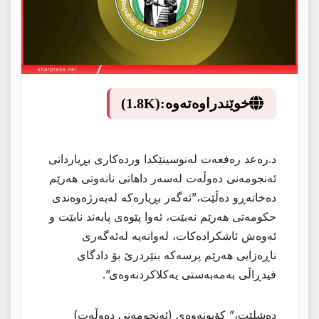
خوێندراوەتەوە:
(1.8K)
د.رەعد رەفعەت لەنوسینێكدا وردەكاری بڕیاردانی
ئەنجومەنی دەوڵەت لەسەر داهاتی نانەوتی هەرێم
دەخاتەڕو دەڵێت،”ئەگەر بڕیارەکە لەبەرژەوەندی
حکومەتی هەرێم نەبێت، ئەوا پێوەی پابەند نابێت و
ئەوەش ئاشكرادەكات، لەوانەیە لەئەگەری
ناڕەزایی هەرێم پرسەکە بنێردرێ بۆ دادگای
فیدڕاڵی بەمەبەستی یەکلاکردنەوەی”.
دەشلێت،” كۆبونەوەی (ئەنجومەنی دەوڵەت)