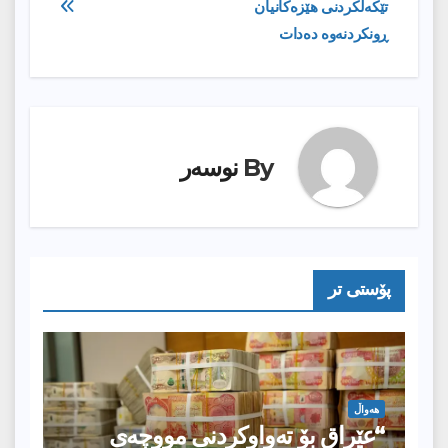
تێكەڵكردنی هێزەكانيان
ڕونكردنەوە دەدات
By
نوسەر
پۆستى تر
هەواڵ
“عێراق بۆ تەواوکردنی مووچەی