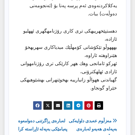
یەكلاكردنەوەی ئەم پرسە پەنا بۆ (ئەنجومەنی
دەوڵەت) ببات.
دهستپێخهرییهكی تری كاری رۆژنامهگهری ئههلیو
ئازاده،
بهههوڵو تێكۆشانی كۆمهڵێك میدیاكاری سهربهخۆ
هێنراوهته ئاراوه،
ئهركو ئامانجی وهك ههر كارێكی تری رۆژنامهوانی
ئازادی ئهلهكترۆنی،
گهیاندنی ههواڵو زانیارییه بهخوێنهرانی بهشێوهیهكی
خێراو گونجاو.
ڕێدۆزیی
مەزڵوم عەبدی داوایەكی
لەبارەی ڕاگرتنی دەوامەوە
بەپەلەی هەیەو لەبارەی
پەیامێكی بەپەلە ئاڕاستە كرا
بابەت