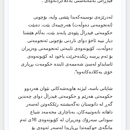
فیدڕاڵی بەمەبەستی یەکلاکردنەوەی”.
لەدرێژەی نوسینەكەیدا پێشی وایە، بۆچونی
(ئەنجومەنی دەوڵەت) هەرچییەك بێت، دەبێت
حكومەتی فیدراڵ پێوەی پابەند بێت، بەڵام هێشتا
دیار نییە ئاخۆ دوای ناردنی بۆچونی ئەنجومەنی
دەوڵەت، كۆبونەوەی تایبەتی ئەنجومەنی وەزیران
بۆ ئەم پرسە رێكدەخرێت یاخود لە كۆبونەوەی
ئاسایداو لەسێ شەممەی ئایندە حكومەت بڕیاری
خۆی یەكلادەكاتەوە”.
شایانی باسە، لیژنە هاوبەشەكانی نێوان هەردوو
حكومەتی هەرێم و حكومەتی فیدراڵ دوای چەندین
گەڕ لە دانوستان نەگەیشتنە رێككەوتن لەسەر
داهاتە نانەوتییەكان، بەناچاری محەمەد شیاع
سودانی سەرۆك وەزیران لە كۆبونەوەی 16ی ئەم
مانگەی حوكمەتدا بڕیاریدا لەسەر ئەوەی بۆ