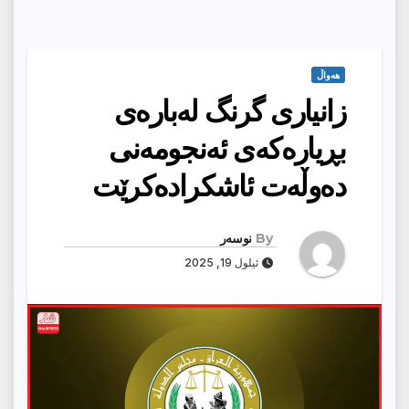
هەواڵ
زانیاری گرنگ لەبارەی
بڕیارەكەی ئەنجومەنی
دەوڵەت ئاشكرادەكرێت
By
نوسەر
ئیلول 19, 2025