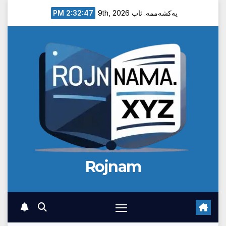
Ski
2:32:47 PM
یەکشەممە. ئاب 9th, 2026
t
conten
Rojnam