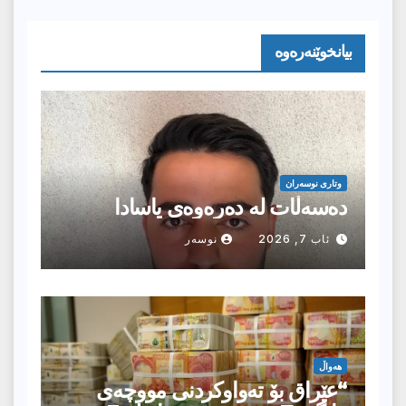
بیانخوێنەرەوە
وتارى نوسەران
دەسەڵات لە دەرەوەی یاسادا
ئاب 7, 2026
نوسەر
هەواڵ
“عێراق بۆ تەواوکردنی مووچەی