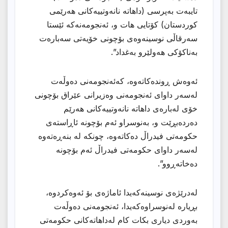
تایبەت بەپرسی (داهاتە نانەوتییەكانی هەرێمی
كوردستان) كۆتایی هات و، ئەنجومەنەكە ئێستا
سەرقاڵی نوسینەوەی بۆچونی خۆیەتی سەبارەت
بەناكۆكی هەولێرو بەغداد”.
ئەوەش ڕوندەكاتەوە، كەئەنجومەنی دەوڵەت
لەسەر داوای ئەنجومەنی وەزیرانی عێراق بۆچونی
خۆی لەبارەی داهاتە نانەوتییەكانی هەرێم
دەردەبڕێت و، بەنوسراو ئەم بۆچونە ئاڕاستەی
حكومەتی فیدراڵ دەكاتەوە، چونكە لە بنەڕەتەوە
لەسەر داوای حكومەتی فیدراڵ ئەم بۆچونە
دەخاتەڕوو”.
لەدرێژەی نوسینەكەیدا ئاماژەی بۆ ئەوەكردوە،
بڕیارە لەنوسراوەكەیدا، ئەنجومەنی دەوڵەت
بەوردی دیاری بكات كام لەداهاتەكانی حكومەتی