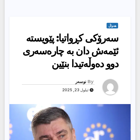
هەواڵ
سه‌رۆكی كڕواتیا: پێویسته‌
ئێمه‌ش دان به‌ چاره‌سه‌ری
دوو ده‌وڵه‌تیدا بنێین
By
نوسەر
ئیلول 23, 2025