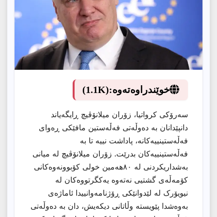
خوێندراوەتەوە:
(1.1K)
سەرۆکی کرواتیا، زۆران میلانۆڤیچ ڕایگەیاند
دانپێدانان بە دەوڵەتی فەڵەستین مافێکی ڕەوای
فەڵەستینییەکانە، پاداشت نییە تا بە
فەڵەستینییەکان بدرێت. زۆران میلانۆڤیچ لە میانی
بەشداریکردنی لە ٨٠ھەمین خولی کۆبوونەوەکانی
کۆمەڵەی گشتیی نەتەوە یەکگرتووەکان لە
نیویۆرک لە لێدوانێکی ڕۆژنامەوانییدا ئاماژەی
بەوەشدا پێویستە وڵاتانی دیکەیش، دان بە دەوڵەتی