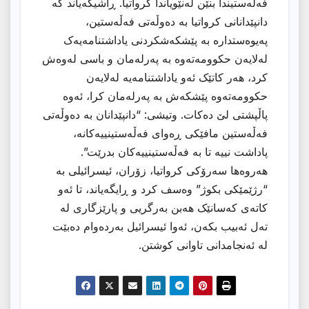
فەڵەستیندا بنێن لەنێویاندا کرواتیا. ڕاشیگەیاند کە
دانپێدانانی کرواتیا بە دەوڵەتی فەڵەستین،
پەیوەستدارە بە پێشکەشکردنی یاداشتنامەیەک
لەلایەن حکوومەتەوە بە پەرلەمان و باسی لەوەش
کرد، ھەر کاتێک ئەو یاداشتنامەیە لەلایەن
حکوومەتەوە پێشکەش بە پەرلەمان کرا، ئەوە
پاڵپشتی لێ دەکات. وتیشی: “دانپێدانان بە دەوڵەتی
فەڵەستین مافێکی ڕەوای فەڵەستینییەکانە،
پاداشت نییە تا بە فەڵەستینییەکان بدرێت”.
ھەروەھا سەرۆکی کرواتیا، زۆران، ئیسرائیلی بە
“رژێمێکی بکوژ” وەسف کرد و ڕایگەیاند، تا ئەو
کاتەی کەسانێک ھەبن بەرگریی و پارێزگاری لە
تەل ئەبیب بکەن، ئەوا ئیسرائیل بەردەوام دەبێت
لە ئەنجامدانی تاوانی کوشتن.