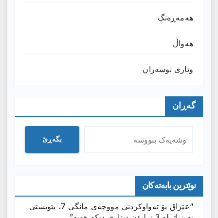
هەمەڕەنگ
هەواڵ
وتارى نوسەران
گەڕان
بگەڕێ
نوێترین بابەتەکان
“عێراق بۆ تەواوکردنی مووچەی مانگى 7، پێویستی
بە زیاترلە 3 ترلیۆن دیناری دیکە هەیە”