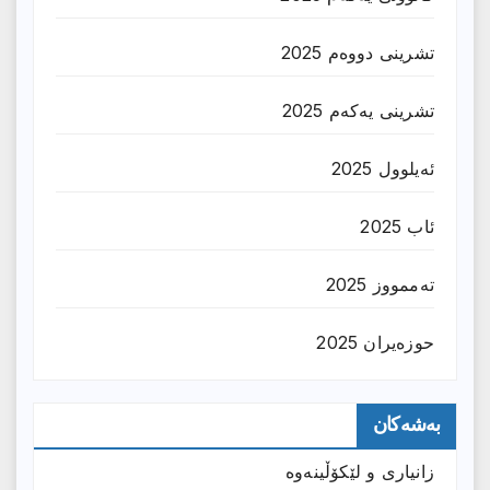
تشرینی دووەم 2025
تشرینی یەکەم 2025
ئەیلوول 2025
ئاب 2025
تەممووز 2025
حوزه‌یران 2025
بەشەکان
زانیارى و لێکۆڵینەوە