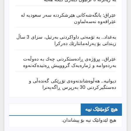
عێراق: بانگەشەكانی هێرشكردنە سەر سعودیە لە
عێراقەوە نەسەلماون
بەغداد.. بە تۆمەتی داواكردنی بەرتیل، سزای 3 ساڵ
زیندانی بۆ پەرلەمانتارێك دەركرا
عێراق.. پڕۆژەی ڕادەستكردنی چەك بە دەوڵەت
بەردەوامە و ژمارەیەک گرووپیش ڕەتیدەکەنەوە
دیوانیە.. هەڵوەشاندنەوەی تۆڕێكی گەندەڵی و
دەستگیركردنی 30 بەرپرس ڕاگەیەنرا
هیچ کۆمێنتێک نییە
هیچ لێدوانێک نیە بۆ پیشاندان.