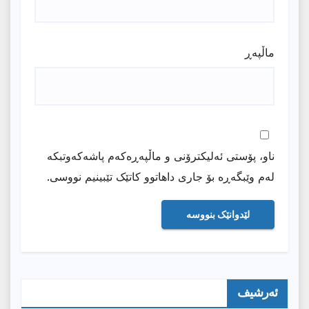
ماڵپه‌ڕ
ناو، پۆستی ئەلیکترۆنی و ماڵپەڕەکەم پاشەکەوتبکە
لەم وێبگەڕە بۆ جاری داهاتوو کاتێک تێبینیم نووسی.
ئەرشیف