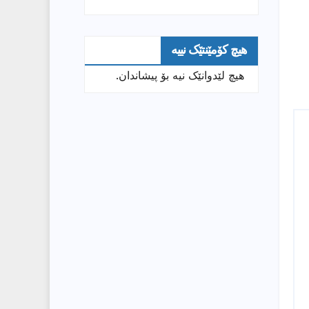
هیچ کۆمێنتێک نییە
هیچ لێدوانێک نیە بۆ پیشاندان.