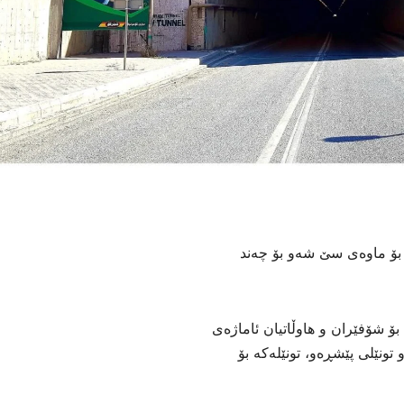
 بۆ ماوەی سێ شەو بۆ چەند
 بۆ شۆفێران و هاوڵاتیان ئاماژەی
تونێلی پێشڕەو، تونێلەکە بۆ