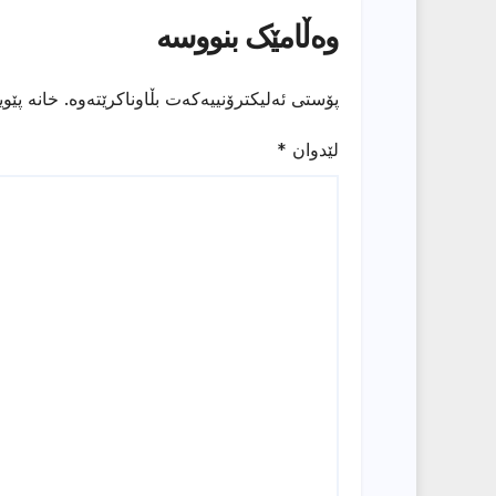
وەڵامێک بنووسە
پۆستی ئەلیکترۆنییەکەت بڵاوناکرێتەوە.
خانە پێو
لێدوان
*