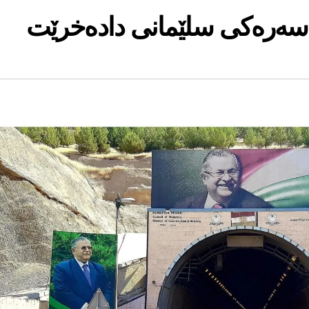
ەرەکی سلێمانی دادەخرێت