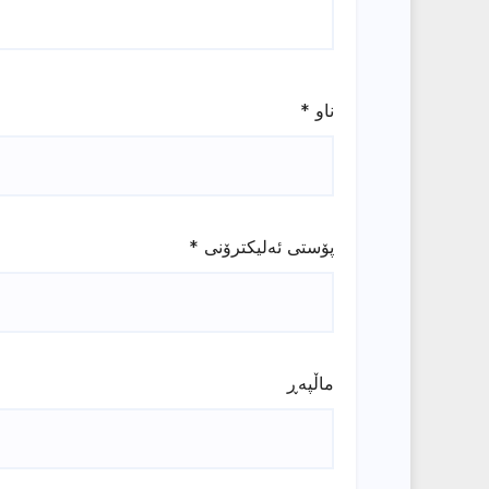
ناو
*
پۆستی ئەلیکترۆنی
*
ماڵپه‌ڕ