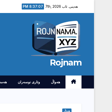
Ski
8:37:08 PM
هەینی. ئاب 7th, 2026
t
conten
Rojnam
هەواڵ
وتارى نوسەران
هەمە
هەواڵ