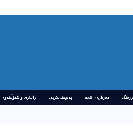
ڕەنگ
دەربارەى ئێمە
پەیوەندیکردن
زانیارى و لێکۆڵینەوە