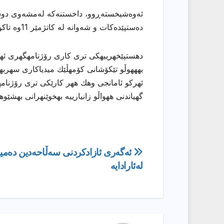
ئەوەشیخستەڕوو، داخستنەکە لەمشەوی دوشەممەوە، 6ـی ت
دەستپێدەکات و شەوانە لە کاتژمێر 11وە تاکو 6ـی بەیانی دەبێت.
دهستپێخهرییهكی تری كاری رۆژنامهگهری ئههلی
بهههوڵو تێكۆشانی كۆمهڵێك میدیاكاری سهربهخۆ
ئهركو ئامانجی وهك ههر كارێكی تری رۆژنامهو
گهیاندنی ههواڵو زانیارییه بهخوێنهرانی بهشێو
ڕێدۆزیی
ئەگەری ئازادکردنی سەڵاحەدین دەمی
لەئارادایە
بابەت