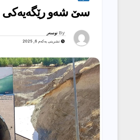
سێ شەو رێگەیەکی س
By
نوسەر
تشرینی یەکەم 6, 2025