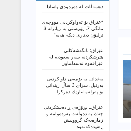
دەسەڵات لە دەرەوەی یاسادا
“عێراق بۆ تەواوکردنی مووچەی
مانگى 7، پێویستی بە زیاترلە 3
ترلیۆن دیناری دیکە هەیە”
عێراق: بانگەشەكانی
هێرشكردنە سەر سعودیە لە
عێراقەوە نەسەلماون
بەغداد.. بە تۆمەتی داواكردنی
بەرتیل، سزای 3 ساڵ زیندانی
بۆ پەرلەمانتارێك دەركرا
عێراق.. پڕۆژەی ڕادەستكردنی
چەك بە دەوڵەت بەردەوامە و
ژمارەیەک گرووپیش
ڕەتیدەکەنەوە