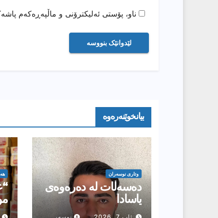
ناو، پۆستی ئەلیکترۆنی و ماڵپەڕەکەم پاشەک
بیانخوێنەرەوە
وتارى نوسەران
هە
دەسەڵات لە دەرەوەی
“ع
یاسادا
ئاب 7, 2026
نوسەر