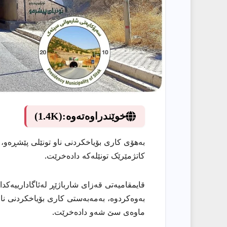
خوێندراوەتەوە:
(1.4K)
بەهۆی کاری بۆیاخکردنی ناو تونێلی پێشڕەو،
کاتژمێرێک تونێلەکە دادەخرێت.
قایمقامیەتی قەزای شارباژێڕ لەئاگادارییەکدا
بەوەکردوە، بەمەبەستی کاری بۆیاخکردنی ناو 
ماوەی سێ شەو دادەخرێت.