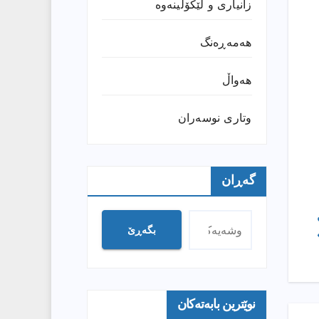
زانیارى و لێکۆڵینەوە
هەمەڕەنگ
هەواڵ
وتارى نوسەران
گەڕان
بگەڕێ
نوێترین بابەتەکان