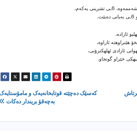
شرینی یەکەم،
و ئازاده،
 هێنراوهته ئاراوه،
انی ئازادی ئهلهكترۆنی،
هیهكی خێراو گونجاو.
رتاش
کەسێک دەچێتە قوتابخانەیەک و مامۆستایەک
بەچەقۆ بریندار دەکات