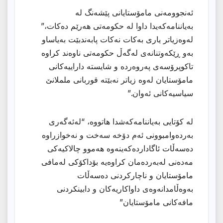
ئەنجوومەنى مامۆستایانى پێشەنگ لە
بەیاننامەکەیدا داوا لە حکومەتى هەرێم دەکات،”
لەوەزیاتر یاری بەكات نەكات پابەندبێت بەیاساو
بەو ڕێكەوتنانەی لەگەڵ حكومەتی ناوەند كراوە
تاكوپرۆسەی پەروەردە و شایستە داراییەكانی
مامۆستایان لەوە زیاتر نەبێتە قوربانی ململانێ
سیاسیەكانی ئەوان.”
لە کۆتایى بەیاننامەکەشدا هاتووە، “لەئەگەری
بەردەوامبوونی ئەم دۆخە سەخت و نەخوازراوە
دەسەڵات ئاگاداردەكەینەوە هەموو چالاكیەكی
مەدەنی لەبەردەمان كراوەیە بۆداكۆكی لەمافی
مامۆستایان و ناچاركردنی دەسەڵات
بەوەڵامدانەوەی داواكاریەكان و دابینكردنی
مافەكانی مامۆستایان”