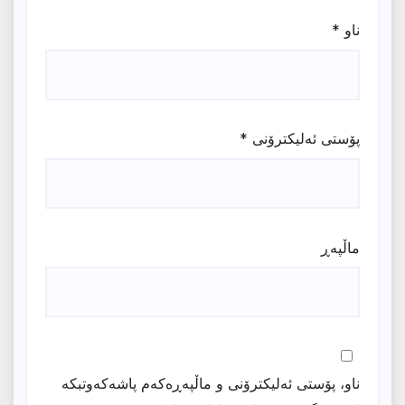
ناو
*
پۆستی ئەلیکترۆنی
*
ماڵپه‌ڕ
ناو، پۆستی ئەلیکترۆنی و ماڵپەڕەکەم پاشەکەوتبکە