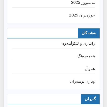
تەممووز 2025
حوزه‌یران 2025
بەشەکان
زانیارى و لێکۆڵینەوە
هەمەڕەنگ
هەواڵ
وتارى نوسەران
گەڕان