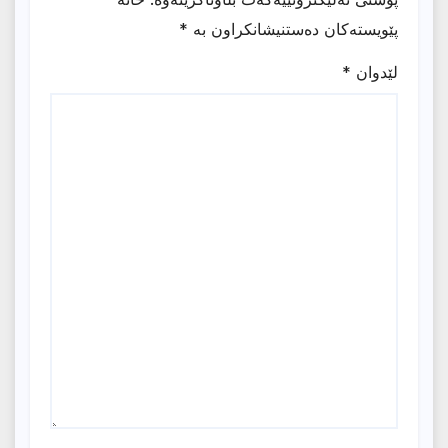
پێویستەکان دەستنیشانکراون بە
*
لێدوان
*