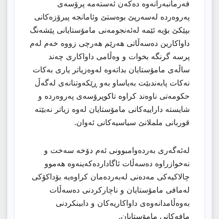
فەرمانبەرانەوە دەكەن ئەستەمە پرۆسەی
پەروەردە لەسەرپێ بوەستێ وئامانجە پیرۆزەكانی
بپێكێ بۆیە ئێمە لەئەنجومەنی مامۆستایانی پێشەنگ
داواكارین دەسەڵاتی هەرێم هەرچی زووە خەم لەم
پرسە گرنگە بخوات و وەڵامی داواكاری چەند
ساڵەی مامۆستایان بداتەوە لەوەزیاتر یاری بەكات
نەكات پابەندبێت بەیاساو بەو ڕێكەوتنانەی لەگەڵ
حكومەتی ناوەند كراوە تاكوپرۆسەی پەروەردە و
شایستە داراییەكانی مامۆستایان لەوە زیاتر نەبێتە
قوربانی ململانێ سیاسیەكانی ئەوان.
لەئەگەری بەردەوامبوونی ئەم دۆخە سەخت و
نەخوازراوە دەسەڵات ئاگاداردەكەینەوە هەموو
چالاكیەكی مەدەنی لەبەردەمان كراوەیە بۆداكۆكی
لەمافی مامۆستایان و ناچاركردنی دەسەڵات
بەوەڵامدانەوەی داواكاریەكان و دابینكردنی
مافەكانی مامۆستایان.