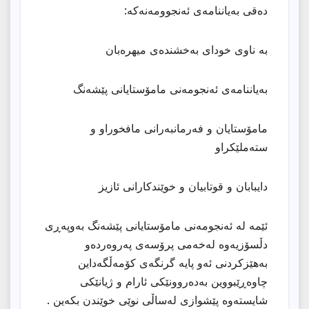
دەقى بەیاننامەى ئەنجوومەنەکە:
بە ناوی خودای بەخشندەی میهرەبان
بەیاننامەی ئەنجومەنی مامۆستایانی پێشەنگ
مامۆستایان و فەرمانبەرانی مافخوراو و
ستەملێكراو
دایبابان و قوتابیان و خوێندكارانی ئازیز
ئێمە لە ئەنجومەنی مامۆستایانی پێشەنگ بەوپەڕی
دڵسۆزیەوە لەخەمی پرۆسەی پەروەردەو
بەهێزكردنی ئەو پایە گرنگەی كۆمەڵگەداین
چاوەڕێبووین بەدەروونێكی ئارام و ژیانێكی
شایستەوە پێشوازی لەساڵی نوێی خوێندن بكەین .