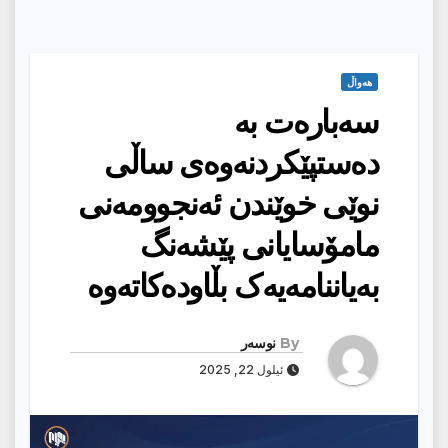
هەواڵ
سەبارەت بە
دەستپێکردنەوەى ساڵى
نوێى خوێندن ئەنجوومەنى
مامۆسایانى پێشەنگ
بەیاننامەیەک بڵاودەکاتەوە
By
نوسەر
ئیلول 22, 2025