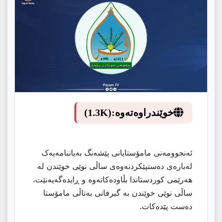
خوێندراوەتەوە:
(1.3K)
ئەنجوومەنى مامۆستایانى پێشەنگ بەیاننامەیەک
لەبارەى دەستپێکردنەوەى ساڵى نوێى خوێندن لە
هەرێمى کوردستاندا بڵاودەکاتەوە و ڕایدەگەیەنێت،
ساڵى نوێى خوێندن بە گیرفانى بەتاڵى مامۆستا
دەست پێدەکات.