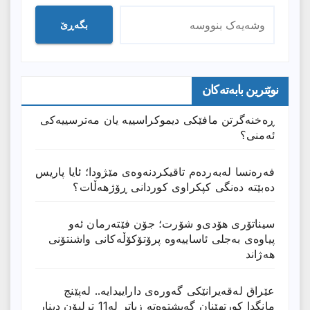
بگەڕێ
نوێترین بابەتەکان
ڕەخنەگرتن مافێکی دیموکراسییە یان مەترسییەکی
ئەمنی؟
فەرەنسا لەبەردەم تاقیکردنەوەی مێژودا؛ ئایا پاریس
دەبێتە دەنگی کپکراوی کوردانی ڕۆژھەڵات؟
سیناتۆری هۆدی‌و شۆرت؛ جۆن فێتەرمان ئەو
پیاوەی بەجلی ئاساییەوە پرۆتۆکۆڵەکانی واشنتۆنی
هەژاند
عێراق له‌قه‌یرانێكى گه‌وره‌ى داراییدایه‌.. له‌پێنج
مانگدا كورتهێنان گه‌یشتوه‌ته‌ زیاتر له‌11 ترلیۆن دینار