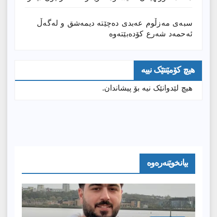
سبەی مەزڵوم عەبدی دەچێتە دیمەشق و لەگەڵ
ئەحمەد شەرع کۆدەبێتەوە
هیچ کۆمێنتێک نییە
هیچ لێدوانێک نیە بۆ پیشاندان.
بیانخوێنەرەوە