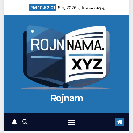
Ski
10:52:02 PM
پێنجشەممە. ئاب 6th, 2026
t
conten
Rojnam