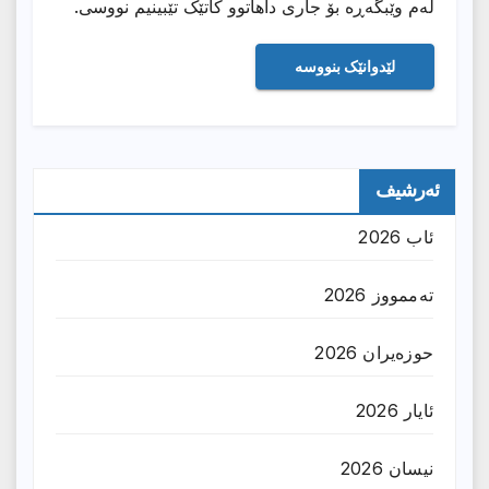
لەم وێبگەڕە بۆ جاری داهاتوو کاتێک تێبینیم نووسی.
ئەرشیف
ئاب 2026
تەممووز 2026
حوزه‌یران 2026
ئایار 2026
نیسان 2026