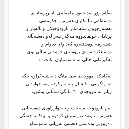
بەڵام زۆر بەداخەوە مامەڵەی نابەرپرسانەی
دەسەڵاتی تاڵانكاری هەرێم و حكومەتی
بەسەرچووی ستەمكار بارودۆخێكی وانالەبار و
پڕنادای خولقاندووە مەگەر هەر لەو دەسەڵاتە
بێشەرمە بوەشێتەوە كەداوای دەوام و
دەسپێكردنەوەی پرۆسەی خوێندنی ساڵی نوێ
بەگیرفانی خاڵی لەمامۆستایان بكات !!!
لەكاتێكدا مووچەی سێ مانگ دابەشنەكراوە جگە
لە ڕاگرتنی ١٠ ساڵ پلە بەركردنەوەو خواردنی
زیاتر لە مووچەی ٦٠ مانگی ساڵانی پێشوو.
لەم بارودۆخە سەخت و نەخوازراوەی دەسەڵاتی
هەرێم و ناوەند دروستیان كردوە و بێباكانە جەنگی
دەروونی ودەستی دەستی بەژیانی مامۆستاو