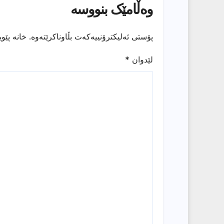
وەڵامێک بنووسە
پۆستی ئەلیکترۆنییەکەت بڵاوناکرێتەوە.
خانە پێو
لێدوان
*