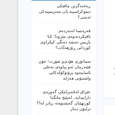
ڕەخنەگرتن مافێکی
دیموکراسییە یان مەترسییەکی
ئەمنی؟
فەرەنسا لەبەردەم
تاقیکردنەوەی مێژودا؛ ئایا
پاریس دەبێتە دەنگی کپکراوی
کوردانی ڕۆژھەڵات؟
سیناتۆری هۆدی‌و شۆرت؛ جۆن
فێتەرمان ئەو پیاوەی بەجلی
ئاساییەوە پرۆتۆکۆڵەکانی
واشنتۆنی هەژاند
عێراق له‌قه‌یرانێكى گه‌وره‌ى
داراییدایه‌.. له‌پێنج مانگدا
كورتهێنان گه‌یشتوه‌ته‌ زیاتر له‌11
ترلیۆن دینار