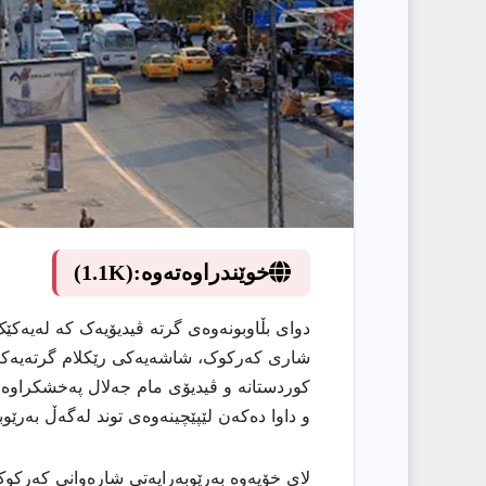
خوێندراوەتەوە:
(1.1K)
دوای بڵاوبونەوەی گرتە ڤیدیۆیەک کە لەیەک
شاری کەرکوک، شاشەیەکی رێکلام گرتەیەکیا
کوردستانە و ڤیدیۆی مام جەلال پەخشکراوە کە
و داوا دەکەن لێپێچینەوەی توند لەگەڵ بەرێ
لای خۆیەوە بەرێوبەرایەتی شارەوانی کەرکوک