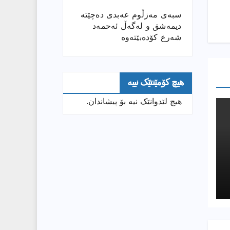
سبەی مەزڵوم عەبدی دەچێتە
دیمەشق و لەگەڵ ئەحمەد
شەرع کۆدەبێتەوە
هیچ کۆمێنتێک نییە
هیچ لێدوانێک نیە بۆ پیشاندان.