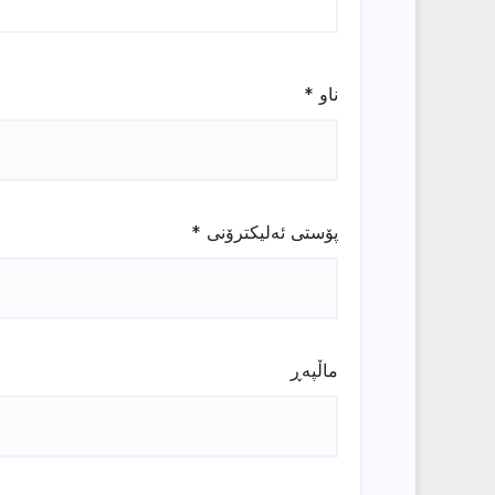
ناو
*
پۆستی ئەلیکترۆنی
*
ماڵپه‌ڕ