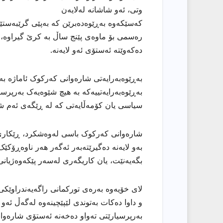
وتی، ئەو شاشانە لەلایەن
کەسێکەوە بەڕێوەدەبرێن کە بەپێی گرێبەستێ
رەسمی بۆ ماوەی پێنج ساڵ بە کرێ گیراوە، ب
دەکەوێتە ئەستۆی ئەو لایەنە.
بەڕێوەبەرایەتی شارەوانی کەرکوک ئاماژە ب
بەڕێوەبەرایەتییەکە بە هیچ شێوەیەک بەرپرسیا
سیاسی یان کۆمەڵایەتی کە لە ڕێگەی ئەم شاش
شارەوانی کەرکوک باسی لەوەشکرد، ڕێکاری 
بەو لایەنە دەگیرێتەبەر ئەگەر هەر ناوەڕۆکێک
بگەیەنێت، یان کاریگەری لەسەر پێکەوەژیانی
لای خۆیەوە بەرەی تورکمانی راگەیەندراوێکی 
و داوا دەکات بەتوندی لێپێچینەوە لەگەڵ ئەو
بەرپرسیارێتی تەواو دەخەنە ئەستۆی شارەو