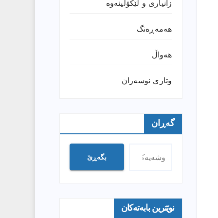
زانیارى و لێکۆڵینەوە
هەمەڕەنگ
هەواڵ
وتارى نوسەران
گەڕان
بگەڕێ
نوێترین بابەتەکان