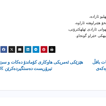
و ئازاده،
 هێنراوهته ئاراوه،
انی ئازادی ئهلهكترۆنی،
هیهكی خێراو گونجاو.
ات بافڵ
هێزێکی ئەمریکی هاوکاری کۆماندۆ دەکات و سێ
ه‌كه‌ى
تیرۆریست دەستگیردەکرێن