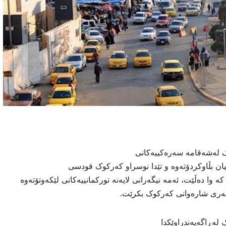
ێک لەشەقامە سەرەکییەکانی
ن بڵاوکردۆتەوە و تێدا نوسراو کەرکوک قودسی
 وا دەڵێت، ئەمە نیگەرانی لایەنە تورکمانییەکانی لێکەوتۆتەوە
وبەری شارەوانی کەرکوک بکرێت.
 لەڕاگەیەندراوێکدا