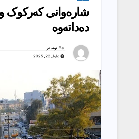
شارەوانی کەرکوک وە
دەداتەوە
By
نوسەر
ئیلول 22, 2025