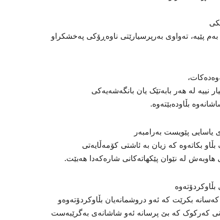
کی
ەم پێیە، تەواوی بەرپرسیارێتی ناوەڕۆکی پەخشکراو
ەوەدەکات،
ر نییە لە هەر بابەتێک یان بانگەشەیەکی
انەوە بڵاودەبێتەوە.
یاسایی پێویست بەرامبەر
 بڵاو بکاتەوە کە زیان بە ئاشتی کۆمەڵایەتی
 هاوبەش لە نێوان پێکهاتەکانی شارەکەدا هەبێت.
بڵاوکردۆتەوە
 کەسانە بکرێت کە ئەو دروشمانەیان بڵاوکردۆتەوەو
انی کەرکوک کە بێ پرسانە ئەو شاشانەی بەگرێبەست