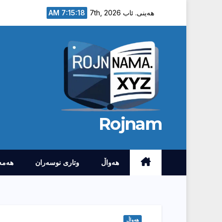
Ski
7:15:19 AM
هەینی. ئاب 7th, 2026
t
conten
Rojnam
هەواڵ
وتارى نوسەران
هەمە
هەواڵ