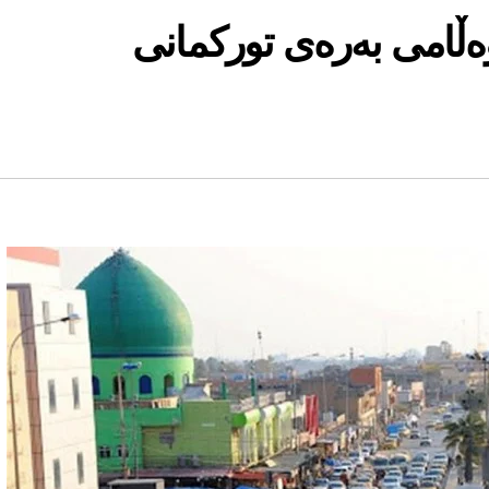
ڵامی بەرەی تورکمانی