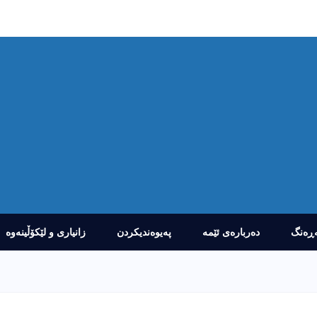
ڕەنگ
دەربارەى ئێمە
پەیوەندیکردن
زانیارى و لێکۆڵینەوە