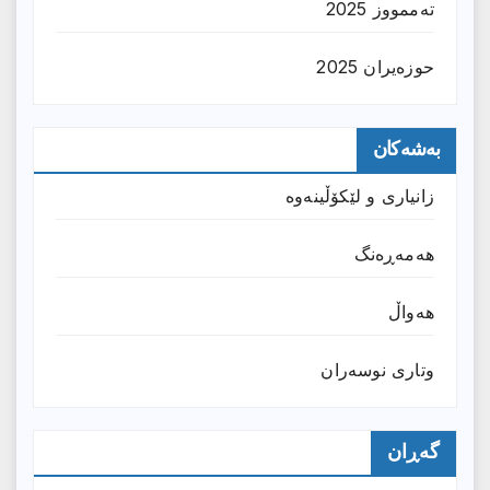
تەممووز 2025
حوزه‌یران 2025
بەشەکان
زانیارى و لێکۆڵینەوە
هەمەڕەنگ
هەواڵ
وتارى نوسەران
گەڕان