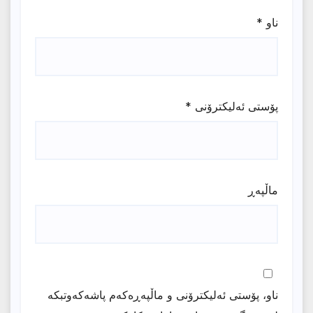
ناو
*
پۆستی ئەلیکترۆنی
*
ماڵپه‌ڕ
ناو، پۆستی ئەلیکترۆنی و ماڵپەڕەکەم پاشەکەوتبکە