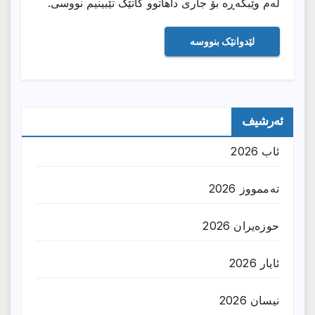
لەم وێبگەڕە بۆ جاری داهاتوو کاتێک تێبینیم نووسی.
ئەرشیف
ئاب 2026
تەممووز 2026
حوزه‌یران 2026
ئایار 2026
نیسان 2026