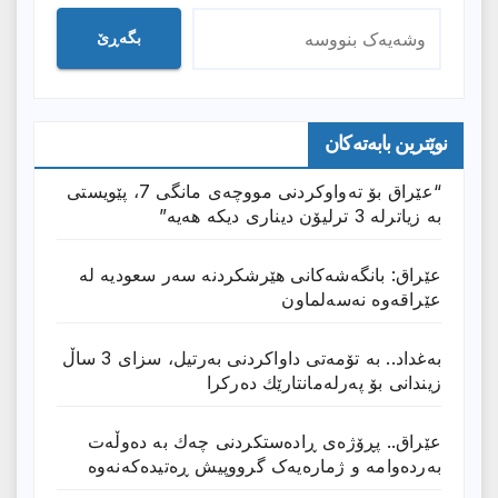
بگەڕێ
نوێترین بابەتەکان
“عێراق بۆ تەواوکردنی مووچەی مانگى 7، پێویستی
بە زیاترلە 3 ترلیۆن دیناری دیکە هەیە”
عێراق: بانگەشەكانی هێرشكردنە سەر سعودیە لە
عێراقەوە نەسەلماون
بەغداد.. بە تۆمەتی داواكردنی بەرتیل، سزای 3 ساڵ
زیندانی بۆ پەرلەمانتارێك دەركرا
عێراق.. پڕۆژەی ڕادەستكردنی چەك بە دەوڵەت
بەردەوامە و ژمارەیەک گرووپیش ڕەتیدەکەنەوە