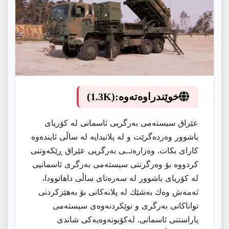
خوێندراوەتەوە:
(1.3K)
عێراق سیستەمی بەرگریی ئاسمانی لە كۆریای
باشوور وەردەگرێت و لە پلانیدایە لە ساڵی ئایندەوە
كارای بكات. وەزارەتــی بەرگریی عێراق ڕێكەوتنی
كردووە بۆ وەرگرتنی سیستەمی بەرگری ئاسمانیی
لە كۆریای باشوور لە سەرەتای ساڵی داهاتوودا،
ئەمەش وەك بەشێك لە پلانەكانی بۆ بەهێزكردنی
تواناكانی بەرگری و نوێكردنەوەی سیستەمی
پاراستنی ئاسمانی. لەكۆبونەوەیەكی شاندی