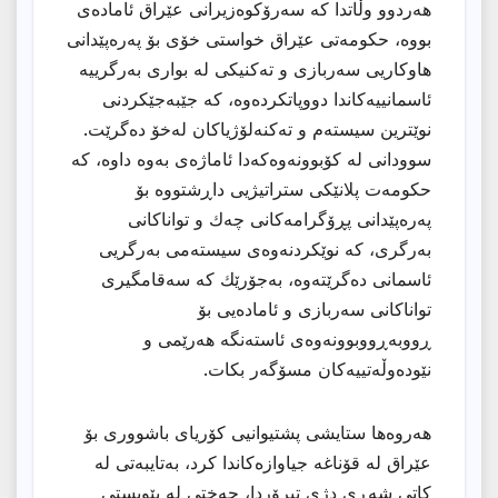
هەردوو وڵاتدا كە سەرۆكوەزیرانی عێراق ئامادەی
بووە، حكومەتی عێراق خواستی خۆی بۆ پەرەپێدانی
هاوكاریی سەربازی و تەكنیكی لە بواری بەرگرییە
ئاسمانییەكاندا دووپاتكردەوە، كە جێبەجێكردنی
نوێترین سیستەم و تەكنەلۆژیاكان لەخۆ دەگرێت.
سوودانی لە كۆبوونەوەكەدا ئاماژەی بەوە داوە، كە
حكومەت پلانێكی ستراتیژیی داڕشتووە بۆ
پەرەپێدانی پڕۆگرامەكانی چەك و تواناكانی
بەرگری، كە نوێكردنەوەی سیستەمی بەرگریی
ئاسمانی دەگرێتەوە، بەجۆرێك كە سەقامگیری
تواناكانی سەربازی و ئامادەیی بۆ
ڕووبەڕووبوونەوەی ئاستەنگە هەرێمی و
نێودەوڵەتییەكان مسۆگەر بكات.
هەروەها ستایشی پشتیوانیی كۆریای باشووری بۆ
عێراق لە قۆناغە جیاوازەكاندا كرد، بەتایبەتی لە
كاتی شەڕی دژی تیرۆردا، جەختی لە پێویستی