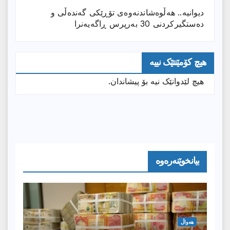
دیوانیە.. هەڵوەشاندنەوەی تۆڕێكی گەندەڵی و
دەستگیركردنی 30 بەرپرس ڕاگەیەنرا
هیچ کۆمێنتێک نییە
هیچ لێدوانێک نیە بۆ پیشاندان.
بیانخوێنەرەوە
هەواڵ