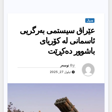
هەواڵ
عێراق سیستمی بەرگریی
ئاسمانی لە كۆریای
باشوور دەكڕێت
By
نوسەر
ئیلول 27, 2025