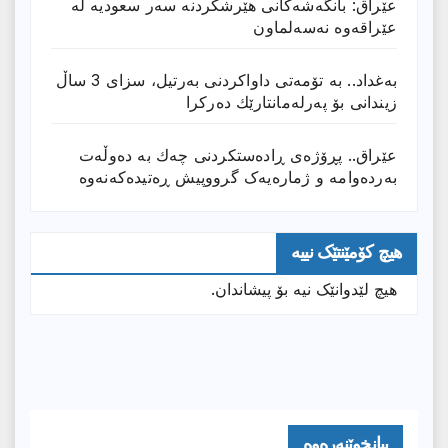
عێراق: بانگەشەكانی هێرشكردنە سەر سعودیە لە
عێراقەوە نەسەلماون
بەغداد.. بە تۆمەتی داواكردنی بەرتیل، سزای 3 ساڵ
زیندانی بۆ پەرلەمانتارێك دەركرا
عێراق.. پڕۆژەی ڕادەستكردنی چەك بە دەوڵەت
بەردەوامە و ژمارەیەک گرووپیش ڕەتیدەکەنەوە
هیچ کۆمێنتێک نییە
هیچ لێدوانێک نیە بۆ پیشاندان.
بیانخوێنەرەوە