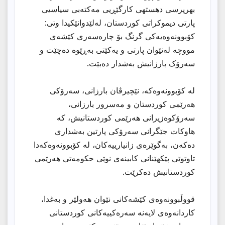
بهرپرسی دهستهی كارگێڕیی مەکتەبی سیاسیی
پارتی دیموکراتی کوردستان، لەلێدوانێکیدا وتى:
کۆبوونەوەیەکی گرنگ بۆ چارەسەری کێشەی
مووچە لەنێوان پارتی و یەکێتی بەڕێوە دەچێت و
سەرۆک بارزانیش بەشدار دەبێت.
لە کۆبوونەوەکە، نێچیرڤان بارزانی، سەرۆکی
هەرێمی کوردستان و مەسرور بارزانی،
سەرۆکوەزیرانی هەرێمی کوردستانیش، کە
هاوکات جێگرانی سەرۆکی پارتین بەشداری
دەکەن، بەگوێرەی زانیارییەکان، لە کۆبوونەوەکەدا
تاوتوێی پێکهێنانی کابینەی نوێی حکومەتی هەرێمی
کوردستانیش دەکرێت.
قووڵبوونەوەی کێشەکانی نێوان هەولێر و بەغدا،
کاردانەوەی لایەنە سەرەکییەکانی کوردستانی