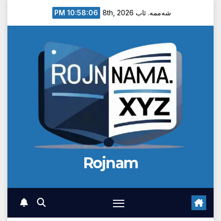
Ski
10:58:07 PM
شەممە. ئاب 8th, 2026
t
conten
Rojnam