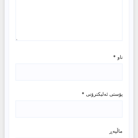
ناو
*
پۆستی ئەلیکترۆنی
*
ماڵپه‌ڕ