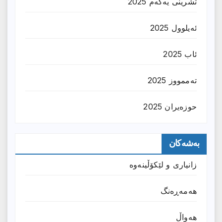
تشرینی یەکەم 2025
ئەیلوول 2025
ئاب 2025
تەممووز 2025
حوزه‌یران 2025
بەشەکان
زانیارى و لێکۆڵینەوە
هەمەڕەنگ
هەواڵ