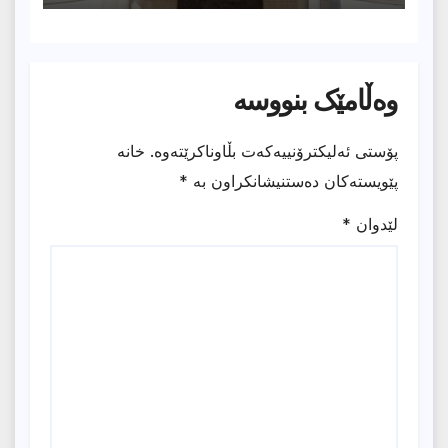
وەڵامێک بنووسە
پۆستی ئەلیکترۆنییەکەت بڵاوناکرێتەوە.
خانە
پێویستەکان دەستنیشانکراون بە
*
لێدوان
*