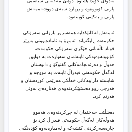
بەدوای خۆیدا هێناوە، دوێنێ مەکتەبی سیاسیی
پارتی کۆبووەوە و بڕیارە سبەی دووشەممەش
پارتی و یەکێتی کۆببنەوە.
ئەمەش لەکاتێکدایە همەسرور بارزانی سەرۆکی
حکومەت ڕایگەیاند ئەمڕۆ بە ئامادەبوونی بەڕێز
قوباد تاڵەبانی جێگری سەرۆکی حکومەت،
کۆبوونەوەیەکی تایبەتمان سەبارەت بە دوایین
هەوڵ و دەرئەنجامەکانی گفتوگۆ و دانوستان
لەگەڵ حکومەتی فیدراڵ تایبەت بە مووچە و
شایستە داراییەکانی خەڵکی هەرێمی کوردستان و
هەرچی زوو دەستپێکردنەوەی هەناردەی نەوتی
هەرێم کرد.
دەشڵێت جەختمان لە چڕکردنەوەی هەموو
هەوڵەکان لەگەڵ حکومەتی فیدراڵ کرد بۆ
چارەسەرکردنی کێشەکە و لەمبارەیەوە کۆدەنگیی