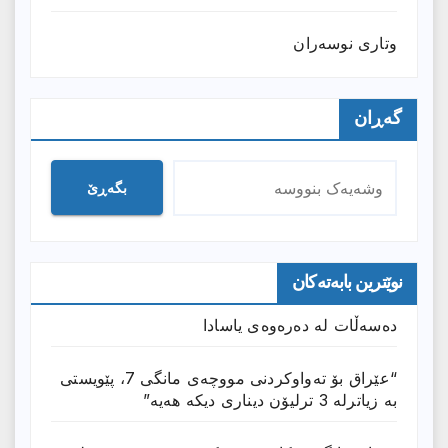
وتارى نوسەران
گەڕان
بگەڕێ
نوێترین بابەتەکان
دەسەڵات لە دەرەوەی یاسادا
“عێراق بۆ تەواوکردنی مووچەی مانگى 7، پێویستی
بە زیاترلە 3 ترلیۆن دیناری دیکە هەیە”