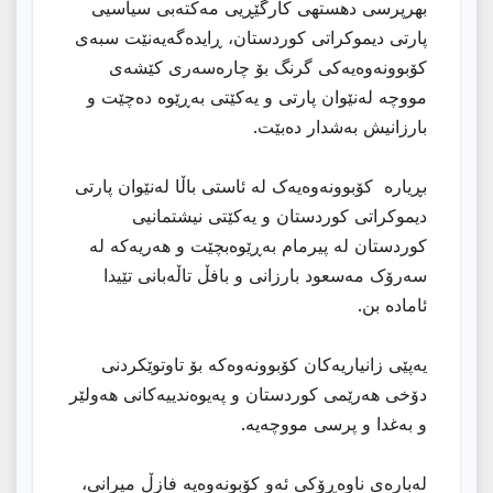
بهرپرسی دهستهی كارگێڕیی مەکتەبی سیاسیی
پارتی دیموکراتی کوردستان، ڕایدەگەیەنێت سبەی
کۆبوونەوەیەکی گرنگ بۆ چارەسەری کێشەی
مووچە لەنێوان پارتی و یەکێتی بەڕێوە دەچێت و
بارزانیش بەشدار دەبێت.
بڕیارە کۆبوونەوەیەک لە ئاستی باڵا لەنێوان پارتی
دیموکراتی کوردستان و یەکێتی نیشتمانیی
کوردستان لە پیرمام بەڕێوەبچێت و هەریەکە لە
سەرۆک مەسعود بارزانی و بافڵ تاڵەبانی تێیدا
ئامادە بن.
یەپێى زانیاریەکان کۆبوونەوەکە بۆ تاوتوێکردنی
دۆخی هەرێمی کوردستان و پەیوەندییەکانی هەولێر
و بەغدا و پرسی مووچەیە.
لەبارەى ناوەڕۆکى ئەو کۆبونەوەیە فازڵ میرانی،