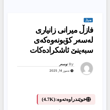
هەواڵ
فازڵ میرانی زانیارى
لەسەر کۆبونەوەکەى
سبەینێ ئاشکرادەکات
By
نوسەر
تەموز 14, 2025
خوێندراوەتەوە:
(4.7K)