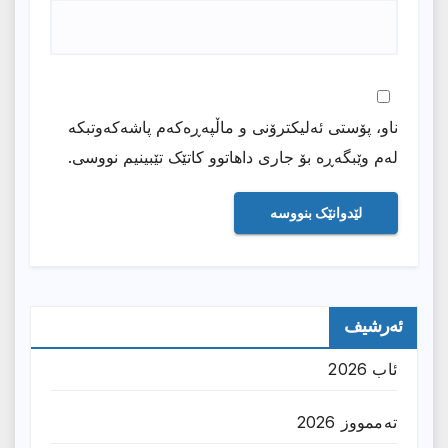
ناو، پۆستی ئەلیکترۆنی و ماڵپەڕەکەم پاشەکەوتبکە
لەم وێبگەڕە بۆ جاری داهاتوو کاتێک تێبینیم نووسی.
ئەرشیف
ئاب 2026
تەممووز 2026