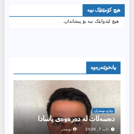
هیچ کۆمێنتێک نییە
هیچ لێدوانێک نیە بۆ پیشاندان.
بیانخوێنەرەوە
وتارى نوسەران
دەسەڵات لە دەرەوەی یاسادا
ئاب 7, 2026
نوسەر