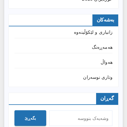
بەشەکان
زانیارى و لێکۆڵینەوە
هەمەڕەنگ
هەواڵ
وتارى نوسەران
گەڕان
بگەڕێ