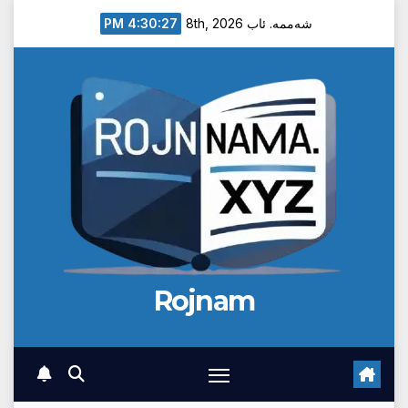
Ski
4:30:28 PM
شەممە. ئاب 8th, 2026
t
conten
Rojnam