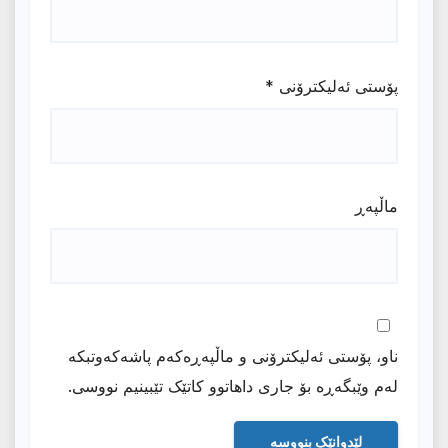
پۆستی ئەلیکترۆنی
*
ماڵپه‌ڕ
ناو، پۆستی ئەلیکترۆنی و ماڵپەڕەکەم پاشەکەوتبکە
لەم وێبگەڕە بۆ جاری داهاتوو کاتێک تێبینیم نووسی.