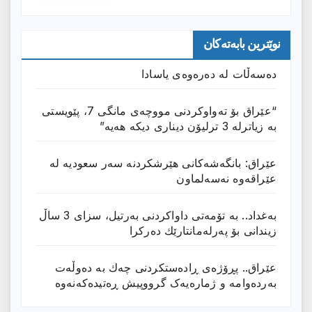
نوێترین بابەتەکان
دەسەڵات لە دەرەوەی یاسادا
“عێراق بۆ تەواوکردنی مووچەی مانگى 7، پێویستی
بە زیاترلە 3 ترلیۆن دیناری دیکە هەیە”
عێراق: بانگەشەكانی هێرشكردنە سەر سعودیە لە
عێراقەوە نەسەلماون
بەغداد.. بە تۆمەتی داواكردنی بەرتیل، سزای 3 ساڵ
زیندانی بۆ پەرلەمانتارێك دەركرا
عێراق.. پڕۆژەی ڕادەستكردنی چەك بە دەوڵەت
بەردەوامە و ژمارەیەک گرووپیش ڕەتیدەکەنەوە