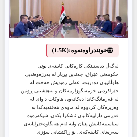
خوێندراوەتەوە:
(1.5K)
لەگەڵ دەستپێكی كارەكانی كابینەی نوێی
حكومەتی عێراق، چەندین بڕیار لە بەرژەوەندیی
هاوڵاتییان دەدرێت، عەلی زەیدیش جەخت لە
خێراكردنی خزمەتگوزارییەكان و نەهێشتنی ڕۆتین
‏لە فەرمانگەكاندا دەكاتەوە، هاوكات داوای لە
وەزیرەكان كردووە لە ماوەی هەفتەیەكدا بە
فەڕمی داراییەكانیان ئاشكرا بكەن. شیكەرەوە
سیاسییەكانیش پێیان وایە ئەم هەنگاوەخێرایانەی
سەرەتای كابینەكەی، بۆ ڕاكێشانی سۆزی