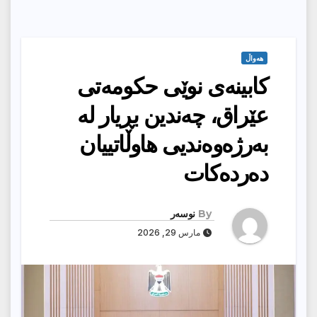
هەواڵ
كابینەی نوێی حكومەتی
عێراق، چەندین بڕیار لە
بەرژەوەندیی هاوڵاتییان
دەردەکات
By
نوسەر
مارس 29, 2026