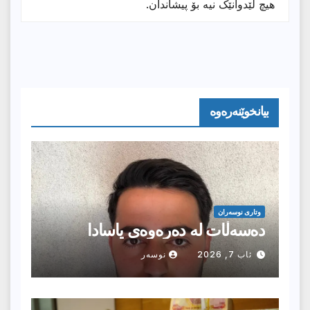
هیچ لێدوانێک نیە بۆ پیشاندان.
بیانخوێنەرەوە
وتارى نوسەران
دەسەڵات لە دەرەوەی یاسادا
ئاب 7, 2026
نوسەر