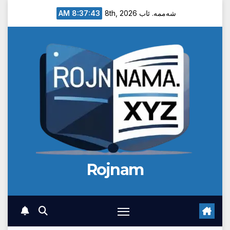
Ski
8:37:44 AM
شەممە. ئاب 8th, 2026
t
conten
Rojnam