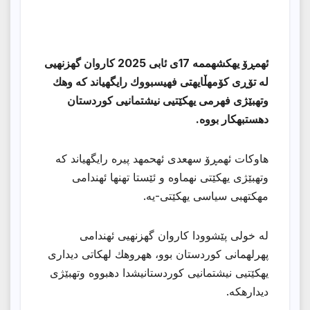
ئهمڕۆ یهكشهممه 17ی ئابی 2025 كاروان گهزنهیی
له تۆڕی كۆمهڵایهتی فهیسبووك رایگهیاند كه وهك
وتهبێژی فهرمی یهكێتیی نیشتمانیی كوردستان
دهستبهكار بووه.
هاوكات ئهمڕۆ سهعدی ئهحمهد پیره رایگهیاند كه
وتهبێژی یهكێتی نهماوه و ئێستا تهنها ئهندامی
مهكتهبی سیاسی یهكێتی-یه.
له خولی پێشوودا كاروان گهزنهیی ئهندامی
پهرلهمانی كوردستان بوو، ههروهك لهكاتی دیداری
یهكێتیی نیشتمانیی كوردستانیشدا دهبووه وتهبێژی
دیدارهكه.