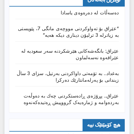
دەسەڵات لە دەرەوەی یاسادا
“عێراق بۆ تەواوکردنی مووچەی مانگى 7، پێویستی
بە زیاترلە 3 ترلیۆن دیناری دیکە هەیە”
عێراق: بانگەشەكانی هێرشكردنە سەر سعودیە لە
عێراقەوە نەسەلماون
بەغداد.. بە تۆمەتی داواكردنی بەرتیل، سزای 3 ساڵ
زیندانی بۆ پەرلەمانتارێك دەركرا
عێراق.. پڕۆژەی ڕادەستكردنی چەك بە دەوڵەت
بەردەوامە و ژمارەیەک گرووپیش ڕەتیدەکەنەوە
هیچ کۆمێنتێک نییە