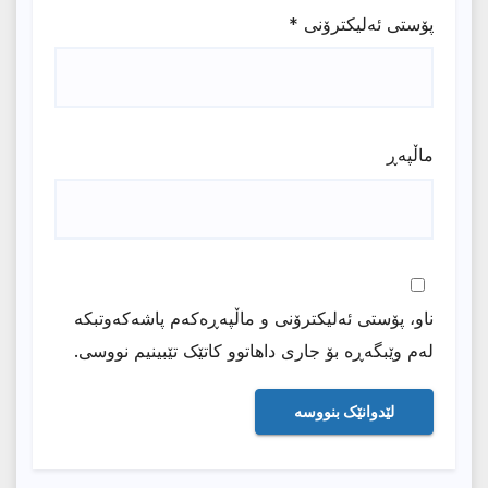
پۆستی ئەلیکترۆنی
*
ماڵپه‌ڕ
ناو، پۆستی ئەلیکترۆنی و ماڵپەڕەکەم پاشەکەوتبکە
لەم وێبگەڕە بۆ جاری داهاتوو کاتێک تێبینیم نووسی.