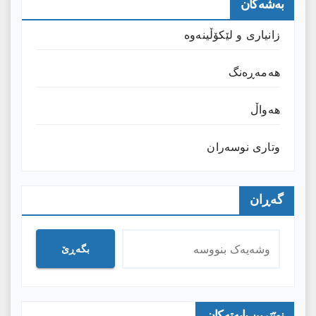
بەشەکان
زانیارى و لێکۆڵینەوە
هەمەڕەنگ
هەواڵ
وتارى نوسەران
گەڕان
بگەڕێ
نوێترین بابەتەکان