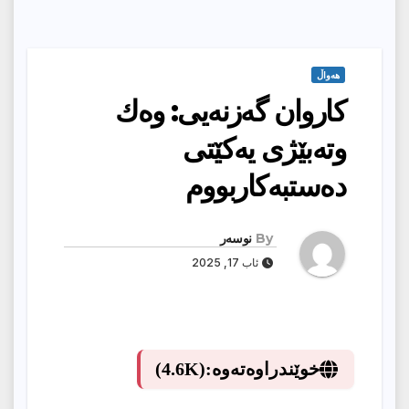
هەواڵ
كاروان گه‌زنه‌یی: وه‌ك
وته‌بێژی‌ یه‌كێتی‌
ده‌ستبه‌كاربووم
By
نوسەر
ئاب 17, 2025
خوێندراوەتەوە:
(4.6K)