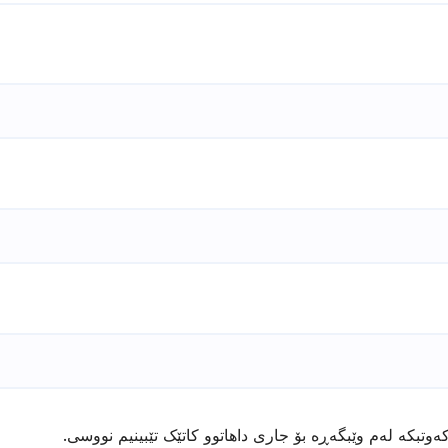
ەوتبکە لەم وێبگەڕە بۆ جاری داهاتوو کاتێک تێبینیم نووسی.