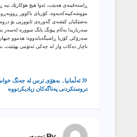
ڕاستەقینەی هەبێت، ئەوا هیچ هۆكارێك نیە ڕ
مووشەكییەكەیەوە، كۆریای باكوور ڕووبەڕوو
بەشێكیان كێشەی گەورەی ئابووریی بۆ دروس
سەربازیدا بەڵام پیۆنگ یانگ سوورە لەسەر ب
سەرۆكی كۆریا ڕاشیگەیاندووە: هەموو جیهان
ناچار دەكات واز لە چەكی ئەتۆمی بهێنێت، بە
ڕێدۆزیی
ئەڵمانیا.. بەهۆى ترس لە جەنگ خو
دروستكردنی پەناگەكان زیادیکردووە
بابەت
By
نوسەر