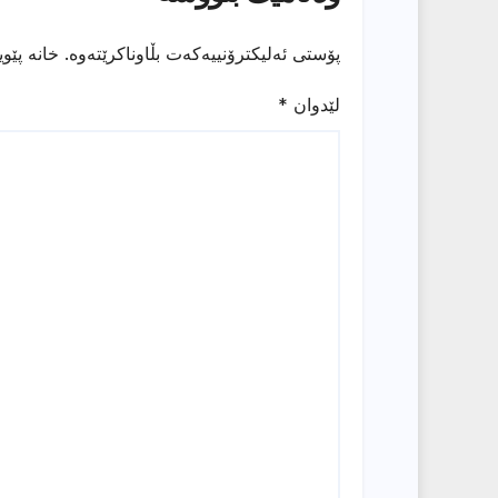
پۆستی ئەلیکترۆنییەکەت بڵاوناکرێتەوە.
خانە پێو
لێدوان
*