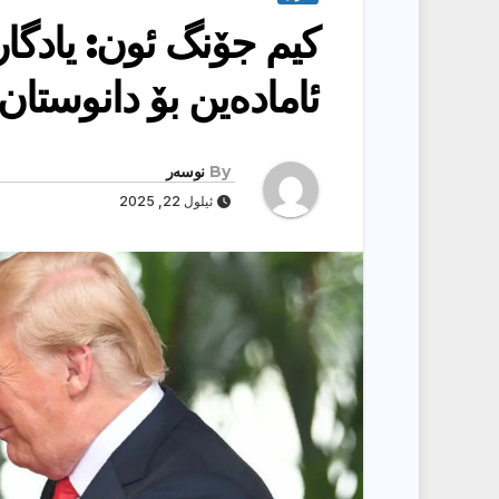
كیم جۆنگ ئون: یادگا
ئامادەین بۆ دانوستان
By
نوسەر
ئیلول 22, 2025