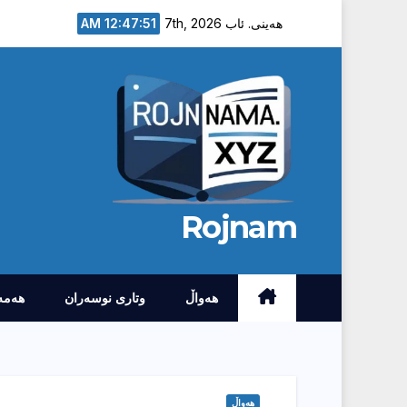
Ski
12:47:52 AM
هەینی. ئاب 7th, 2026
t
conten
Rojnam
هەواڵ
وتارى نوسەران
هەمە
هەواڵ