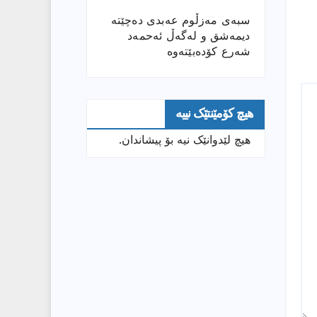
سبەی مەزڵوم عەبدی دەچێتە
دیمەشق و لەگەڵ ئەحمەد
شەرع کۆدەبێتەوە
هیچ کۆمێنتێک نییە
هیچ لێدوانێک نیە بۆ پیشاندان.