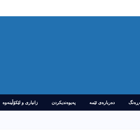
ڕەنگ
دەربارەى ئێمە
پەیوەندیکردن
زانیارى و لێکۆڵینەوە