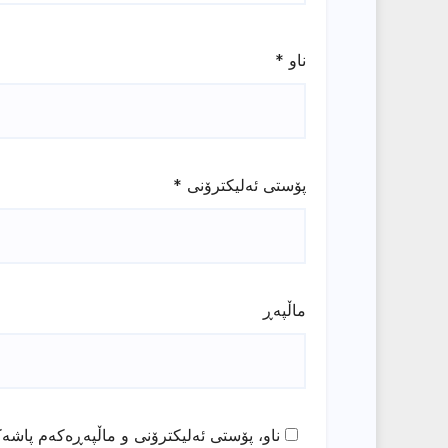
ناو
*
پۆستی ئەلیکترۆنی
*
ماڵپه‌ڕ
ناو، پۆستی ئەلیکترۆنی و ماڵپەڕەکەم پاشەک