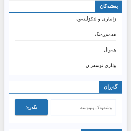
بەشەکان
زانیارى و لێکۆڵینەوە
هەمەڕەنگ
هەواڵ
وتارى نوسەران
گەڕان
بگەڕێ