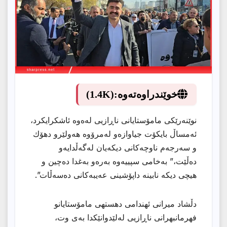
خوێندراوەتەوە:
(1.4K)
نوێنەرێكی مامۆستایانی ناڕازیی لەەوە ئاشكرایكرد،
ئەمساڵ بایكۆت جیاوازەو لەمرۆوە هەولێرو دهۆك
و سەرجەم ناوچەكانی دیكەیان لەگەڵدایەو
دەڵێت،” بەخامی سپییەوە بەرەو بەغدا دەچین و
هیچی دیكە نابینە داپۆشینی عەیبەكانی دەسەڵات”.
دڵشاد میرانی ئهندامى دهستهى مامۆستایانو
فهرمانبهرانى ناڕازیی لەلێدوانێكدا بەی وت،