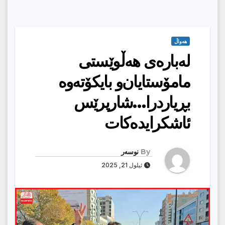
هەواڵ
لەبارەی هەڵوێستی
مامۆستایان‌و بایكۆتەوە
بڕیاردرا…شارپرێس
ئاشكرایدەكات
By
نوسەر
ئیلول 21, 2025