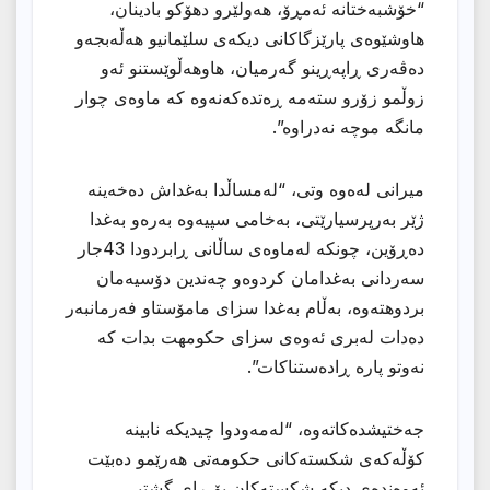
“خۆشبەختانە ئەمڕۆ، هەولێرو دهۆكو بادینان،
هاوشێوەی پارێزگاكانی دیكەی سلێمانیو هەڵەبجەو
دەڤەری ڕاپەڕینو گەرمیان، هاوهەڵوێستنو ئەو
زوڵمو زۆرو ستەمە ڕەتدەكەنەوە كە ماوەی چوار
مانگە موچە نەدراوە”.
میرانى لەەوە وتى، “لەمساڵدا بەغداش دەخەینە
ژێر بەرپرسیارێتی، بەخامی سپیەوە بەرەو بەغدا
دەڕۆین، چونكە لەماوەی ساڵانی ڕابردودا 43جار
سەردانی بەغدامان كردوەو چەندین دۆسیەمان
بردوهتەوە، بەڵام بەغدا سزای مامۆستاو فەرمانبەر
دەدات لەبری ئەوەی سزاى حكومهت بدات كه
نەوتو پارە ڕادەستناكات”.
جەختیشدەكاتەوە، “لەمەودوا چیدیكە نابینە
كۆڵەكەی شكستەكانی حكومەتی هەرێمو دەبێت
ئەوەندەی دیكە شكستەكان بۆ ڕای گشتیی