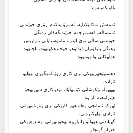
بڵاوبكەینەوە”.
ئەمەش لەكاتێكدایە، ئەمڕۆ یەكەم ڕۆژی حوێندنی
ئەمساڵەو لەسەرجەم خوێندنگەكان زەنگی
خوێندنی ساڵی نوێ لێدرا، مامۆستایانى ناڕازیش
زهنگى بایكۆتیان لێداوهو جهختدهكهنهوه، ناچنهوه
هۆڵهكانى وانهوتنهوه.
دهستپێخهرییهكی تری كاری رۆژنامهگهری ئههلیو
ئازاده،
بهههوڵو تێكۆشانی كۆمهڵێك میدیاكاری سهربهخۆ
هێنراوهته ئاراوه،
ئهركو ئامانجی وهك ههر كارێكی تری رۆژنامهوانی
ئازادی ئهلهكترۆنی،
گهیاندنی ههواڵو زانیارییه بهخوێنهرانی بهشێوهیهكی
خێراو گونجاو.