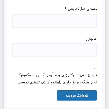
پۆستی ئەلیکترۆنی
*
ماڵپه‌ڕ
ناو، پۆستی ئەلیکترۆنی و ماڵپەڕەکەم پاشەکەوتبکە
لەم وێبگەڕە بۆ جاری داهاتوو کاتێک تێبینیم نووسی.