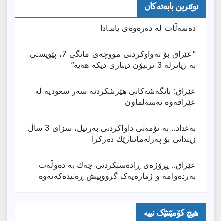
نوێترین بابەتەکان
دەسەڵات لە دەرەوەی یاسادا
“عێراق بۆ تەواوکردنی مووچەی مانگى 7، پێویستی
بە زیاترلە 3 ترلیۆن دیناری دیکە هەیە”
عێراق: بانگەشەكانی هێرشكردنە سەر سعودیە لە
عێراقەوە نەسەلماون
بەغداد.. بە تۆمەتی داواكردنی بەرتیل، سزای 3 ساڵ
زیندانی بۆ پەرلەمانتارێك دەركرا
عێراق.. پڕۆژەی ڕادەستكردنی چەك بە دەوڵەت
بەردەوامە و ژمارەیەک گرووپیش ڕەتیدەکەنەوە
هیچ کۆمێنتێک نییە