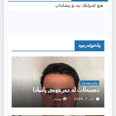
هیچ لێدوانێک نیە بۆ پیشاندان.
بیانخوێنەرەوە
وتارى نوسەران
دەسەڵات لە دەرەوەی یاسادا
ئاب 7, 2026
نوسەر