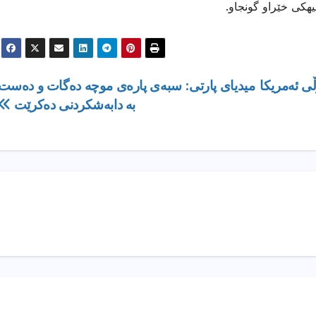
هیهكی خێراو گونجاو.
ی ئەمریكا
میدیای پارتی: سبەی پارەی موچە دەگات و دەست
بە دابەشكردنی دەكرێت