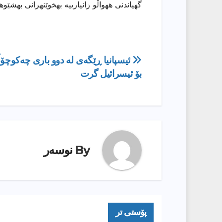
گهیاندنی ههواڵو زانیارییه بهخوێنهرانی بهشێو
ڕێدۆزیی
ئیسپانیا ڕێگەی لە دوو باری چەكوچۆڵ
بۆ ئیسرائیل گرت
بابەت
By
نوسەر
پۆستى تر