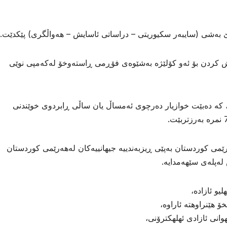
ێ بەشی (سایبەر سكیوریتی – دراساتی ئاسایش – هەواڵگری) پێكدێت.
ئەمڕۆوە 29ی9ی2025 پێشكەش كردن بۆ ئەو كۆلێژە بەشێوەی فۆڕمی ڕاستەوخۆ لەكەمپی نوێی
، كە دەبێت خوازیار دەرچوی ئەمساڵ یان ساڵی ڕابردوی خوێندنی
ێمی كوردستان بەپێی ڕیزبەندییە جیهانییەكان لەهەرێمی كوردستان
لەپلەی سێهەمدایە.
و ئازاده،
 هێنراوهته ئاراوه،
انی ئازادی ئهلهكترۆنی،