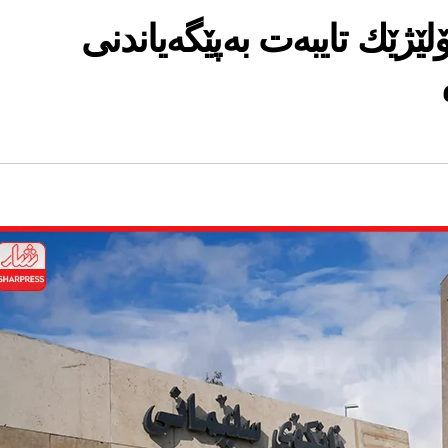
ێژێك تایبەت بەپێگەیاندنی