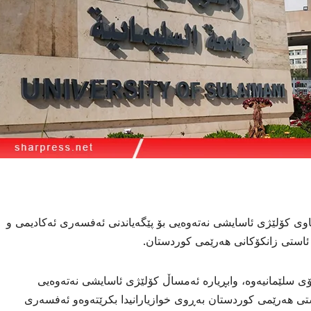
اوی كۆلێژی ئاسایشی نەتەوەیی بۆ پێگەیاندنی ئەفسەری ئەكادیمی و
ئاستی زانكۆكانی هەرێمی كوردستان.
كۆی سلێمانیەوە، وابڕیارە ئەمساڵ كۆلێژی ئاسایشی نەتەوەیی
ستی هەرێمی كوردستان بەڕوی خوازیارانیدا بكرێتەوەو ئەفسەری