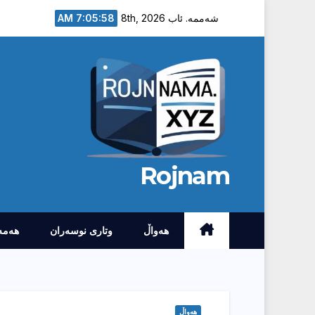
Ski
7:05:59 AM
شەممە. ئاب 8th, 2026
t
conten
Rojnam
هەواڵ
وتارى نوسەران
هەمە
هەواڵ