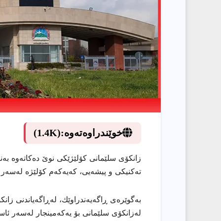
خوێندراوەتەوە:
(1.4K)
زانكۆی سلێمانی كۆلێژێكی نوێ دەكاتەوە بەن
تەكنیكی و پیشەیی، كەیەكەم كۆلێژە لەسەر 
بەگوێرەی ڕاگەیەندراوێك، لەڕاگەیاندنی زان
لەزانكۆی سلێمانی بۆ یەكەمینجار لەسەر ئا