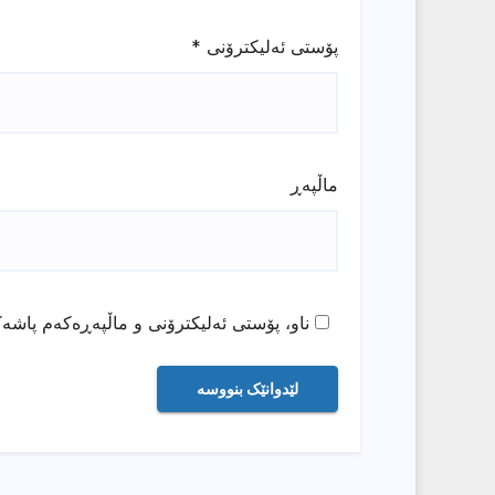
پۆستی ئەلیکترۆنی
*
ماڵپه‌ڕ
ناو، پۆستی ئەلیکترۆنی و ماڵپەڕەکەم پاشەک