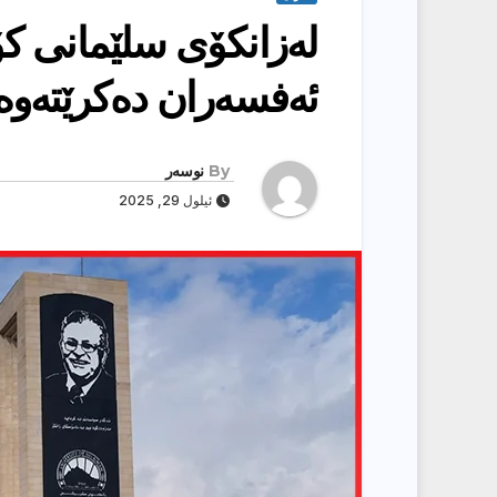
لەزانكۆی سلێمانی كۆل
ئەفسەران دەكرێتەوە
By
نوسەر
ئیلول 29, 2025