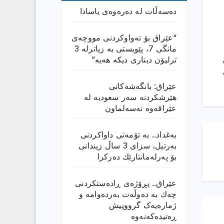
دەسەڵات لە دەرەوەی یاسادا
“عێراق بۆ تەواوکردنی مووچەی
مانگى 7، پێویستی بە زیاترلە 3
ترلیۆن دیناری دیکە هەیە”
عێراق: بانگەشەكانی
هێرشكردنە سەر سعودیە لە
عێراقەوە نەسەلماون
بەغداد.. بە تۆمەتی داواكردنی
بەرتیل، سزای 3 ساڵ زیندانی
بۆ پەرلەمانتارێك دەركرا
عێراق.. پڕۆژەی ڕادەستكردنی
چەك بە دەوڵەت بەردەوامە و
ژمارەیەک گرووپیش
ڕەتیدەکەنەوە