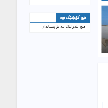
هیچ کۆمێنتێک نییە
هیچ لێدوانێک نیە بۆ پیشاندان.