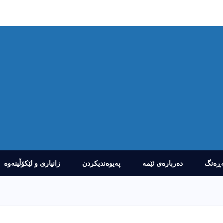
ڕەنگ
دەربارەى ئێمە
پەیوەندیکردن
زانیارى و لێکۆڵینەوە