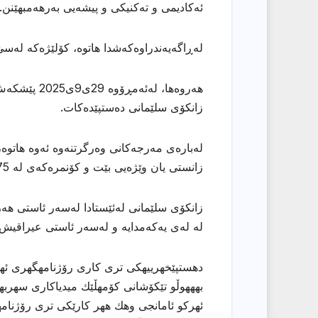
ئەكادیمی و تەكنیكی و پیشەیی بەرهەمبهێنن.
لەڕاگەیەندراوەكەشدا هاتوە، كۆلێژەكە لەس
هەروەها، لە
زانكۆی سلێمانی دەستپێدەكات.
لەبارەی مەرجەكانی وەرگرتنەوە ئەوە هاتوە
زانستی یان وێژەیی بێت و كۆنمرەكەی لە 75 نمرە بەرزتربێت.
زانكۆی سلێمانی لەئێستادا لەسەر ئاستی هەر
لە لەی یەكەمدایە و لەسەر ئاستی عیراقیش 
دهستپێخهرییهكی تری كاری رۆژنامهگهری ئههلی
بهههوڵو تێكۆشانی كۆمهڵێك میدیاكاری سهربهخۆ
ئهركو ئامانجی وهك ههر كارێكی تری رۆژنامهو