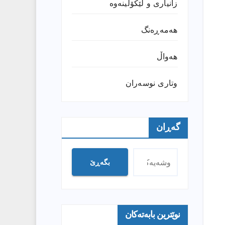
زانیارى و لێکۆڵینەوە
هەمەڕەنگ
هەواڵ
وتارى نوسەران
گەڕان
بگەڕێ
نوێترین بابەتەکان