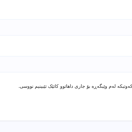
ەوتبکە لەم وێبگەڕە بۆ جاری داهاتوو کاتێک تێبینیم نووسی.