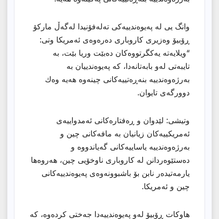
وانگ یی لە پەیوەندییەكی تەلەفۆنیدا لەگەڵ ماركۆ
ڕۆبیۆ وەزیری كاروباری دەرەوەی ئەمریكا وتی:
“ویلایەتە یەكگرتووەكان دەبێت وریا بێت، بە
تایبەتی لەو بابەتانەدا، كە پەیوەندییان بە
بەرژەوەندییە بنەڕەتییەكانی چینەوە هەیە وەك
دوورگەی تایوان.
وتیشی: لێدوان و ڕەفتارەكانی ئەمدواییەی
ئەمریكییەكان زیانیان بە مافەكانی چین و
بەرژەوەندییە یاساییەكانی گەیاندووە و
دەستێوەردانن لە كاروباری ناوخۆیی چین، هەروەها
یارمەتیدەر نابن بۆ باشبوونەوەی پەیوەندییەكانی
چین و ئەمریكا.
هاوكات ڕۆبیۆ لەو پەیوەندییەدا جەختی كردەوە، كە