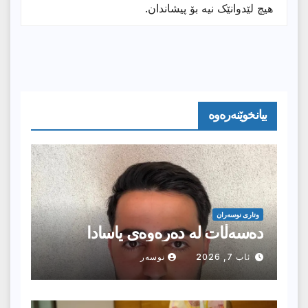
هیچ لێدوانێک نیە بۆ پیشاندان.
بیانخوێنەرەوە
وتارى نوسەران
دەسەڵات لە دەرەوەی یاسادا
ئاب 7, 2026
نوسەر