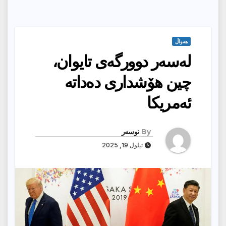
هەواڵ
لەسەر دوورگەی تایوان،
چین هۆشداری دەداتە
ئەمریكا
By
نوسەر
ئیلول 19, 2025