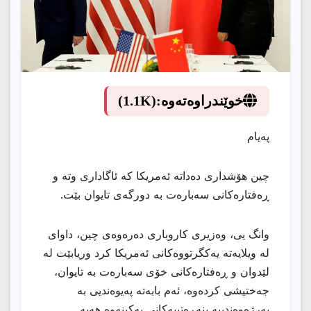
خوێندراوەتەوە:
(1.1K)
پەیام
چین هۆشداری دەداتە ئەمریكا كە ئاگاداری وتە و
ڕەفتارەكانی سەبارەت بە دورگەی تایوان بێت.
وانگ یی، وەزیری كاروباری دەرەوەی چین، داوای
لە ویلایەتە یەكگرتووەكانی ئەمریكا كرد وریابێت لە
لێدوان و ڕەفتارەكانی خۆی سەبارەت بە تایوان،
جەختیشی كردەوە، ئەم بابەتە پەیوەندیی بە
بەرژەوەندییە بنەڕەتییەكانی پەكینەوە هەیە.