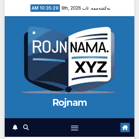
Ski
10:35:30 AM
یەکشەممە. ئاب 9th, 2026
t
conten
Rojnam