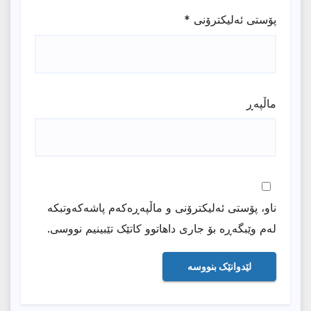
پۆستی ئەلیکترۆنی
*
ماڵپه‌ڕ
ناو، پۆستی ئەلیکترۆنی و ماڵپەڕەکەم پاشەکەوتبکە
لەم وێبگەڕە بۆ جاری داهاتوو کاتێک تێبینیم نووسی.