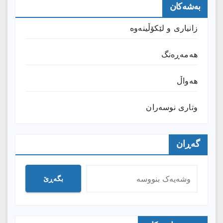
بەشەکان
زانیارى و لێکۆڵینەوە
هەمەڕەنگ
هەواڵ
وتارى نوسەران
گەڕان
بگەڕێ