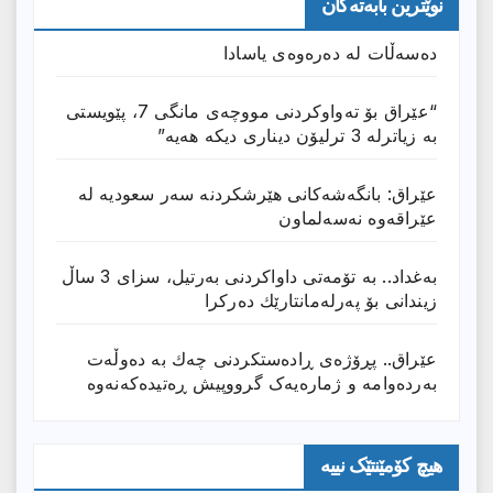
نوێترین بابەتەکان
دەسەڵات لە دەرەوەی یاسادا
“عێراق بۆ تەواوکردنی مووچەی مانگى 7، پێویستی
بە زیاترلە 3 ترلیۆن دیناری دیکە هەیە”
عێراق: بانگەشەكانی هێرشكردنە سەر سعودیە لە
عێراقەوە نەسەلماون
بەغداد.. بە تۆمەتی داواكردنی بەرتیل، سزای 3 ساڵ
زیندانی بۆ پەرلەمانتارێك دەركرا
عێراق.. پڕۆژەی ڕادەستكردنی چەك بە دەوڵەت
بەردەوامە و ژمارەیەک گرووپیش ڕەتیدەکەنەوە
هیچ کۆمێنتێک نییە