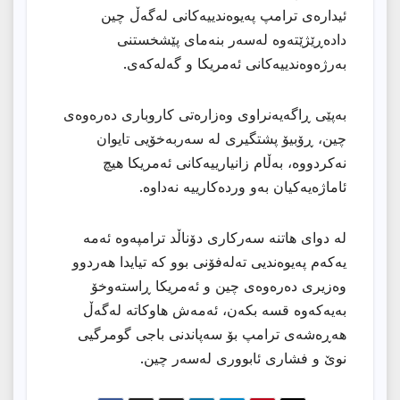
ئیدارەی ترامپ پەیوەندییەكانی لەگەڵ چین
دادەڕێژێتەوە لەسەر بنەمای پێشخستنی
بەرژەوەندییەكانی ئەمریكا و گەلەكەی.
بەپێی ڕاگەیەنراوی وەزارەتی كاروباری دەرەوەی
چین، ڕۆبیۆ پشتگیری لە سەربەخۆیی تایوان
نەكردووە، بەڵام زانیارییەكانی ئەمریكا هیچ
ئاماژەیەكیان بەو وردەكارییە نەداوە.
لە دوای هاتنە سەركاری دۆناڵد ترامپەوە ئەمە
یەكەم پەیوەندیی تەلەفۆنی بوو كە تیایدا هەردوو
وەزیری دەرەوەی چین و ئەمریكا ڕاستەوخۆ
بەیەكەوە قسە بكەن، ئەمەش هاوكاتە لەگەڵ
هەڕەشەی ترامپ بۆ سەپاندنی باجی گومرگیی
نوێ و فشاری ئابووری لەسەر چین.