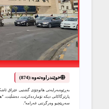
خوێندراوەتەوە:
(874)
بەڕێوەبەرایەتی هاتوچۆی گشتیی عێراق ئاشكر
پارێزگاكانی دیكە تۆماردەكرێت، دەشڵێت، “
سەرپێچیو وەرگرتنی غەرامە”.