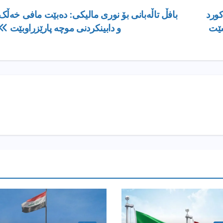
كورد
بافڵ تاڵەبانی بۆ نوری مالیکی: دەبێت مافی خەڵک
سێت
و دابینکردنی موچە پارێزراوبێت