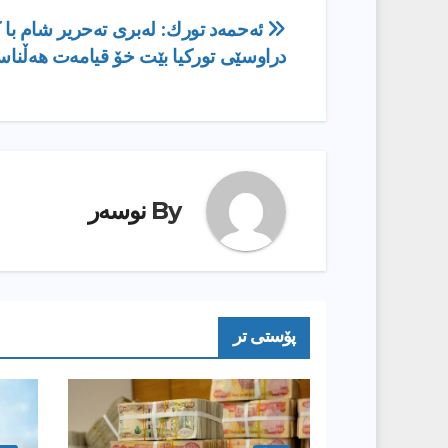
ڕێدۆزیی
ئه‌حمه‌د تورك: لەبری تەحریر شام با 
دراوسێی توركیا بێت خۆ قیامەت هەڵنا
بابەت
By
نوسەر
پۆستى تر