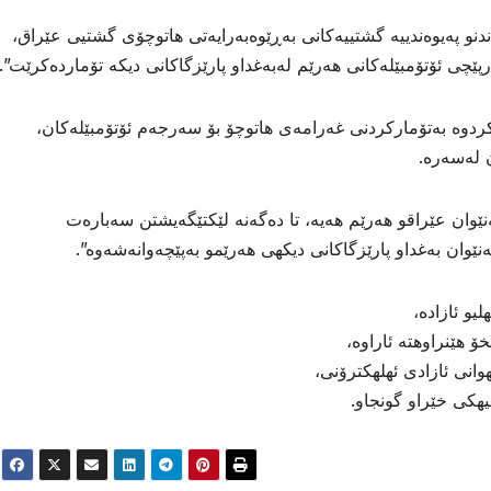
دنو پەیوەندییە گشتییەکانی بەڕێوەبەرایەتی هاتوچۆی گشتیی عێراق،
پێچی ئۆتۆمبێلەکانی هەرێم لەبەغداو پارێزگاكانی دیكە تۆماردەكرێت”.
ردوە بەتۆمارکردنی غەرامەی هاتوچۆ بۆ سەرجەم ئۆتۆمبێلەکان،
ن لەسەرە.
نێوان عێراقو هەرێم هەیە، تا دەگەنە لێکتێگەیشتن سەبارەت
ێوان بەغداو پارێزگاکانی دیكهى هەرێمو بەپێچەوانەشەوە”.
و ئازاده،
 هێنراوهته ئاراوه،
انی ئازادی ئهلهكترۆنی،
هیهكی خێراو گونجاو.