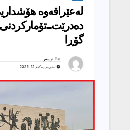
لەعێراقەوە هۆشداری
دەدرێت..تۆماركردنی 
گۆڕا
By
نوسەر
تشرینی یەکەم 12, 2025