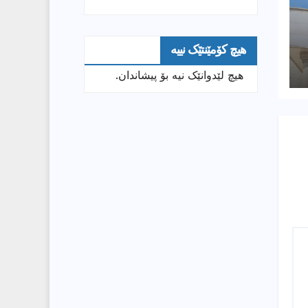
هیچ کۆمێنتێک نییە
هیچ لێدوانێک نیە بۆ پیشاندان.