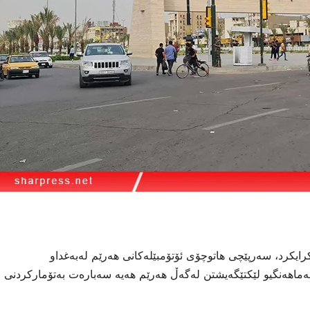
ایكرد، سەرپێچی هاتوچۆی ئۆتۆمبێلەكانی هەرێم لەبەغداو
هەماهەنگیو لێکتێگەیشتن لەگەڵ هەرێم هەیە سەبارەت بەتۆمارکردنی