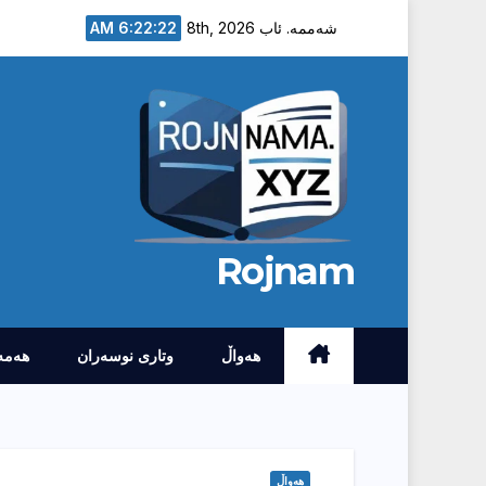
Ski
6:22:23 AM
شەممە. ئاب 8th, 2026
t
conten
Rojnam
هەواڵ
وتارى نوسەران
هەمە
هەواڵ