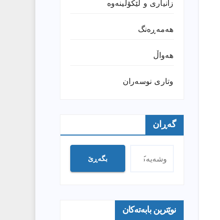
زانیارى و لێکۆڵینەوە
هەمەڕەنگ
هەواڵ
وتارى نوسەران
گەڕان
بگەڕێ
نوێترین بابەتەکان