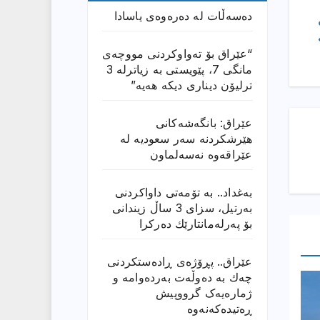
دەسەڵات لە دەرەوەی یاسادا
“عێراق بۆ تەواوکردنی مووچەی
مانگى 7، پێویستی بە زیاترلە 3
ترلیۆن دیناری دیکە هەیە”
عێراق: بانگەشەكانی
هێرشكردنە سەر سعودیە لە
عێراقەوە نەسەلماون
بەغداد.. بە تۆمەتی داواكردنی
بەرتیل، سزای 3 ساڵ زیندانی
بۆ پەرلەمانتارێك دەركرا
عێراق.. پڕۆژەی ڕادەستكردنی
چەك بە دەوڵەت بەردەوامە و
ژمارەیەک گرووپیش
ڕەتیدەکەنەوە