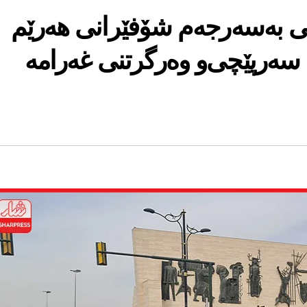
ی بەسەرجەم شۆفێرانی هەرێم
سەرپێچی‌و وەرگرتنی غەرامە