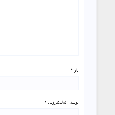
ناو
*
پۆستی ئەلیکترۆنی
*