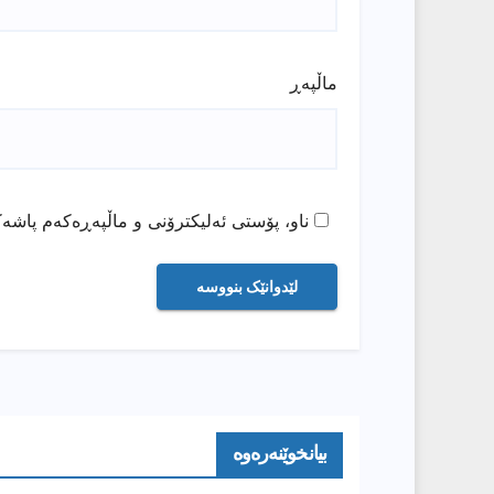
ماڵپه‌ڕ
ناو، پۆستی ئەلیکترۆنی و ماڵپەڕەکەم پاشەک
بیانخوێنەرەوە