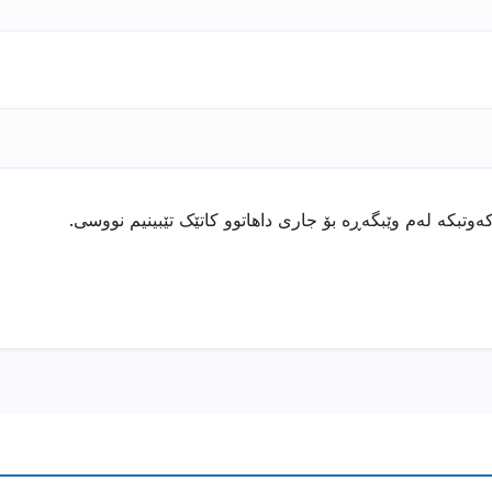
ەوتبکە لەم وێبگەڕە بۆ جاری داهاتوو کاتێک تێبینیم نووسی.