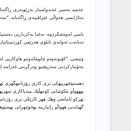
عەمید نەسیر عەبدولستار بەڕێوبەری ڕاگەیان
بەئاژانسی هەواڵی عێراقییەی ڕاگەیاند، “سەر
باسی لەوەشكردوە، بەغدا بەكرداریی دەستیک
تەنانەت ئەوانەی تابلۆی هەرێمی کوردستانیا
وتیشی، “کۆبونەوەو چاوپێكەوتنو هاوکاریی لە
بەتۆمارکردنی سەرپێچیو وەرگرتنی غەرامە لەن
دهستپێخهرییهكی تری كاری رۆژنامهگهری ئههلی
بهههوڵو تێكۆشانی كۆمهڵێك میدیاكاری سهربهخۆ
ئهركو ئامانجی وهك ههر كارێكی تری رۆژنامهو
گهیاندنی ههواڵو زانیارییه بهخوێنهرانی بهشێو