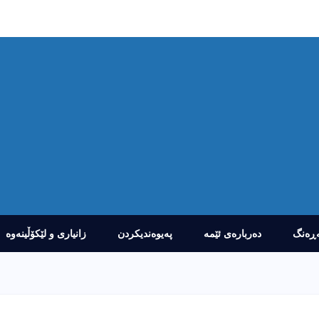
ڕەنگ
دەربارەى ئێمە
پەیوەندیکردن
زانیارى و لێکۆڵینەوە