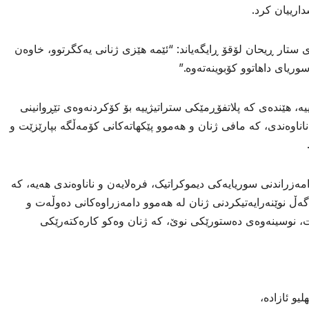
دارییان کرد.
ستار ڕیحان لۆقۆ ڕایگەیاند: “ئێمە هێزی ژنانی یەکگرتوو، خاوەن
وریای داهاتوو کۆبوینەتەوە.”
یە، هێندەی کە پلاتفۆڕمێکی ستراتیژییە بۆ کۆکردنەوەی تێڕوانینی
ناناوەندی، کە مافی ژنان و هەموو پێکهاتەکانی کۆمەڵگە بپارێزێت و
مەزراندنی سوریایەکی دیموکراتیک، فرەلایەن و ناناوەندی هەیە، کە
گەڵ نوێنەرایەتیکردنی ژنان لە هەموو دامەزراوەکانی دەوڵەت و
ەنە خۆجێیەکاندا، کە لانیکەم ٥٠٪ بێت، نوسینەوەی دەستورێکی نوێ، کە ژنان وەکو کارەکتەرێکی
و ئازاده،