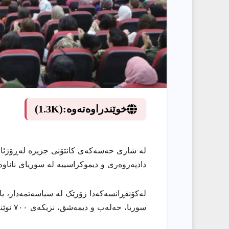
خوێندراوەتەوە:
(1.3K)
لە شاری حەسەکەی کانتۆنی جزیرە لەڕۆژئاوا
دادپەروەری و دیموکراسییە لە سوریای ناناوە
لەکۆنفڕانسەکەدا زۆرێک لە سیاسەتمەدار، یا
سوریا، حەلەب و دیمەشق، نزیکەی ٧٠٠ نوێنەر بەشدارییان کرد.