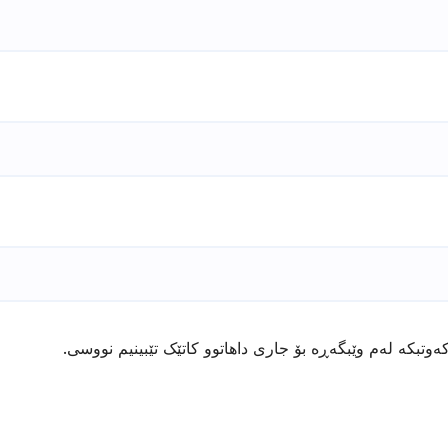
ەوتبکە لەم وێبگەڕە بۆ جاری داهاتوو کاتێک تێبینیم نووسی.