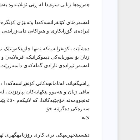
هەروەها ژنانی سوەیدا لە ڕێی ئۆنلاینەوە بەش
لەسەرەتای کۆنفرانسەکەدا وتەبێژی کۆنگرەی 
ئیرادەی گۆڕانکاری و هیواکانی دامەزراندنی س
دەشڵێت، کۆنفرانسەکە تەنها چاوپێکەوتنێک نی
ژنان بۆ سوریایەکی دیموکراتیک، فرەلایەن و 
لەسەر ئیرادەی ئازادی گەلەکەی دابمەزرێت.
ڕاشیگەیاند، لەئامانجەکانی کۆنفڕانسەکەدا دا
مافی ژنان و هەموو پێکهاتەکان بپارێزێت، لە
ئەنجووم
سەرەکی دەگرێتە خۆ.
ئ.ە
دهستپێخهرییهكی تری كاری رۆژنامهگهری ئههلی