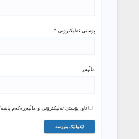
پۆستی ئەلیکترۆنی
*
ماڵپه‌ڕ
ناو، پۆستی ئەلیکترۆنی و ماڵپەڕەکەم پاشەک