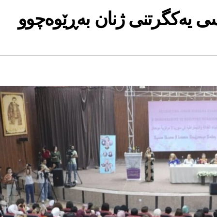
ی یەکگرتنی ژنان بەڕێوەچوو