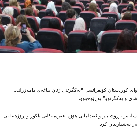
ی کوردستان کۆنفرانسی “یەکگرتنی ژنان بناغەی دامەزراندنی
ندی و یەکگرتوو” بەڕێوەچوو.
ساناس، ڕۆشنبیر و ئەندامانی هۆزە عەرەبەکانی باکور و ڕۆژهەڵاتی