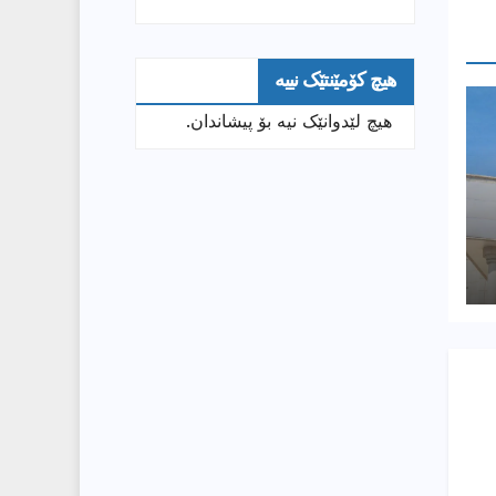
هیچ کۆمێنتێک نییە
هیچ لێدوانێک نیە بۆ پیشاندان.