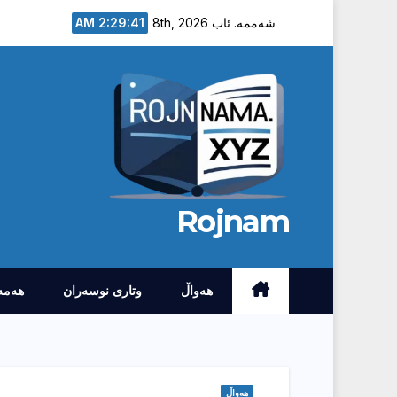
Ski
2:29:42 AM
شەممە. ئاب 8th, 2026
t
conten
Rojnam
هەواڵ
وتارى نوسەران
هەمە
هەواڵ