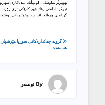
بهههوڵو تێكۆشانی كۆمهڵێك میدیاكاری سهربهخۆ
ئهركو ئامانجی وهك ههر كارێكی تری رۆژنامهو
گهیاندنی ههواڵو زانیارییه بهخوێنهرانی بهشێو
ڕێدۆزیی
گروپە چەکدارەکانی سوریا هێرشیان 
هەسەدە
بابەت
By
نوسەر