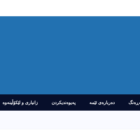
ڕەنگ
دەربارەى ئێمە
پەیوەندیکردن
زانیارى و لێکۆڵینەوە