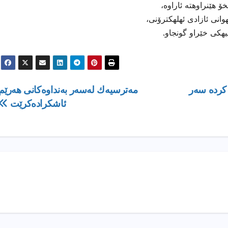
 هێنراوهته ئاراوه،
انی ئازادی ئهلهكترۆنی،
هیهكی خێراو گونجاو.
کردە سەر
مەترسیەك لەسەر بەنداوەكانی هەرێم
ئاشكرادەكرێت