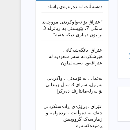
دەسەڵات لە دەرەوەی یاسادا
“عێراق بۆ تەواوکردنی مووچەی
مانگى 7، پێویستی بە زیاترلە 3
ترلیۆن دیناری دیکە هەیە”
عێراق: بانگەشەكانی
هێرشكردنە سەر سعودیە لە
عێراقەوە نەسەلماون
بەغداد.. بە تۆمەتی داواكردنی
بەرتیل، سزای 3 ساڵ زیندانی
بۆ پەرلەمانتارێك دەركرا
عێراق.. پڕۆژەی ڕادەستكردنی
چەك بە دەوڵەت بەردەوامە و
ژمارەیەک گرووپیش
ڕەتیدەکەنەوە