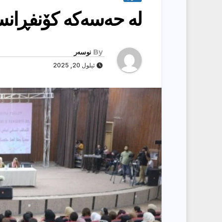
لە حەسەکە کۆنفڕانس
By
نوسەر
ئیلول 20, 2025