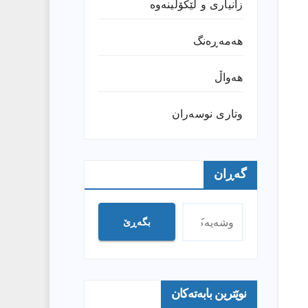
زانیارى و لێکۆڵینەوە
هەمەڕەنگ
هەواڵ
وتارى نوسەران
گەڕان
بگەڕێ
نوێترین بابەتەکان