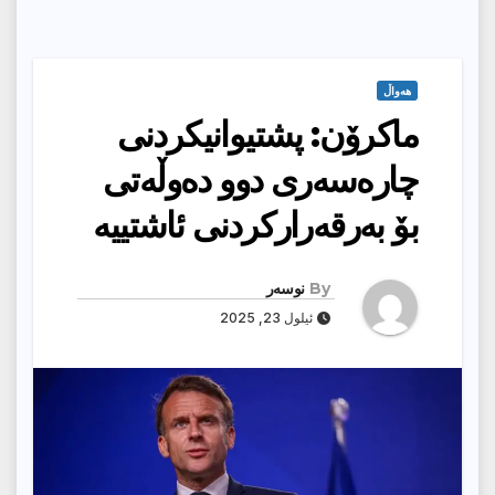
هەواڵ
ماكرۆن: پشتیوانیكردنی
چاره‌سه‌ری دوو ده‌وڵه‌تی
بۆ به‌رقه‌راركردنی ئاشتییه‌
By
نوسەر
ئیلول 23, 2025