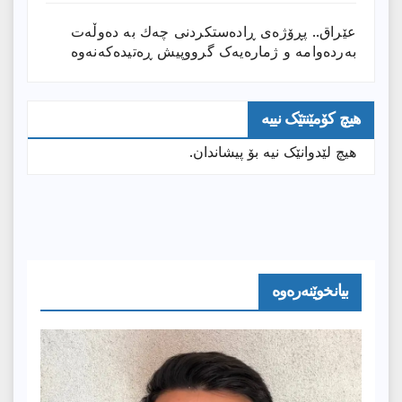
عێراق.. پڕۆژەی ڕادەستكردنی چەك بە دەوڵەت
بەردەوامە و ژمارەیەک گرووپیش ڕەتیدەکەنەوە
هیچ کۆمێنتێک نییە
هیچ لێدوانێک نیە بۆ پیشاندان.
بیانخوێنەرەوە