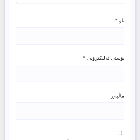
ناو
*
پۆستی ئەلیکترۆنی
*
ماڵپه‌ڕ