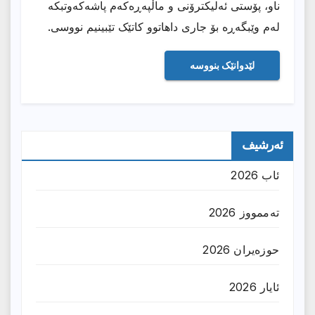
ناو، پۆستی ئەلیکترۆنی و ماڵپەڕەکەم پاشەکەوتبکە
لەم وێبگەڕە بۆ جاری داهاتوو کاتێک تێبینیم نووسی.
ئەرشیف
ئاب 2026
تەممووز 2026
حوزه‌یران 2026
ئایار 2026