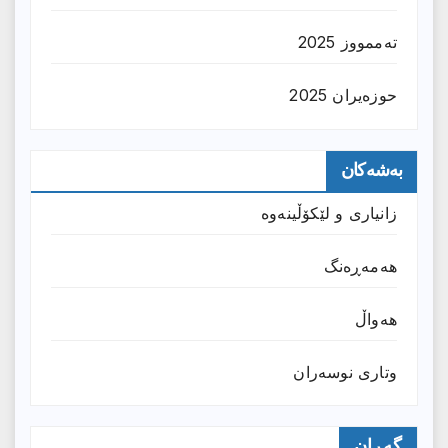
تەممووز 2025
حوزه‌یران 2025
بەشەکان
زانیارى و لێکۆڵینەوە
هەمەڕەنگ
هەواڵ
وتارى نوسەران
گەڕان