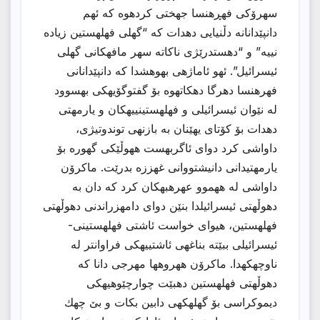
سهرۆكی فهڕهنسا جهختی كردهوه كه ئهم
دانپێدانانه دڵنیایی دهدات كه “گهلی فهلهستین زیاده
نییه” و “دهستدرێژی ناكاته سهر مافهكانی گهلی
ئیسرائیل”. ئهو ئاماژهی بهوهشدا كه دانپێدانانی
فهرهنسا دهرگا دهكاتهوه بۆ گفتوگۆیهكی بهسوود
له نێوان ئیسرائیلی و فهلهستینییهكان و یارمهتی
دهدات بۆ كۆتای یهێنان به بازنهی توندوتیژی،
داواشی كرد دوای ئاگربهست ههوڵێكی گهوره بۆ
یارمهتیدانی دانیشتووانی غهززه بدرێت. ماكرۆن
داواشی له ههموو عهرهبهكان كرد كه دان به
دهوڵهتی ئیسرائیلدا بنێن دوای دامهزراندنی دهوڵهتی
فهلهستین، هیوای خواست ئاشتی فهلهستینی-
ئیسرائیلی ببێته بناغهی ئاشتییهكی فراوانتر له
ناوچهكهدا. ماكرۆن ههروهها مهرجی دانا كه
دهوڵهتی فهلهستین دهبێت چوارچێوهیهكی
دیموكراسی بۆ گهلهكهی دابین بكات و بێ چهك