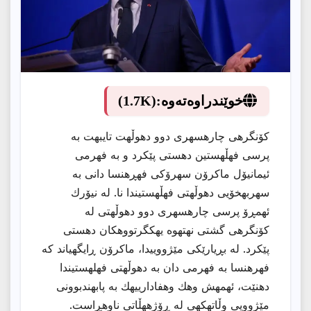
خوێندراوەتەوە:
(1.7K)
كۆنگرهی چارهسهری دوو دهوڵهت تایبهت به
پرسی فهڵهستین دهستی پێكرد و به فهرمی
ئیمانیۆل ماكرۆن سهرۆكی فهڕهنسا دانی به
سهربهخۆیی دهوڵهتی فهڵهستیندا نا. له نیۆرك
ئهمڕۆ پرسی چارهسهری دوو دهوڵهتی له
كۆنگرهی گشتی نهتهوه یهكگرتووهكان دهستی
پێكرد. له بڕیارێكی مێژووییدا، ماكرۆن ڕایگهیاند كه
فهرهنسا به فهرمی دان به دهوڵهتی فهلهستیندا
دهنێت، ئهمهش وهك وهفادارییهك به پابهندبوونی
مێژوویی وڵاتهكهی له ڕۆژههڵاتی ناوهڕاست.