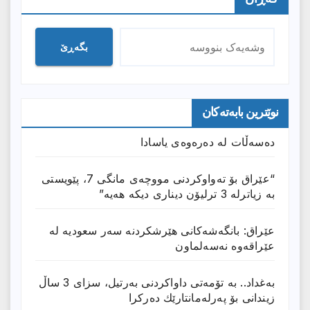
بگەڕێ
نوێترین بابەتەکان
دەسەڵات لە دەرەوەی یاسادا
“عێراق بۆ تەواوکردنی مووچەی مانگى 7، پێویستی
بە زیاترلە 3 ترلیۆن دیناری دیکە هەیە”
عێراق: بانگەشەكانی هێرشكردنە سەر سعودیە لە
عێراقەوە نەسەلماون
بەغداد.. بە تۆمەتی داواكردنی بەرتیل، سزای 3 ساڵ
زیندانی بۆ پەرلەمانتارێك دەركرا