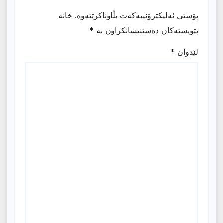
پۆستی ئەلیکترۆنییەکەت بڵاوناکرێتەوە.
خانە
پێویستەکان دەستنیشانکراون بە
*
لێدوان
*