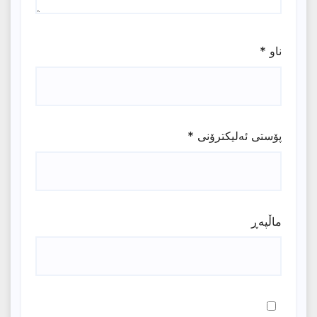
ناو
*
پۆستی ئەلیکترۆنی
*
ماڵپه‌ڕ