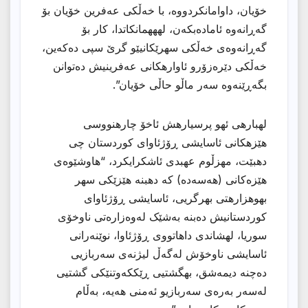
خۆیان، داوامانكردووه، با خەڵکی عەفرین خۆیان بۆ
گەڕانەوە ئامادەبکەن، لهههمانكاتدا، کار بۆ
گەڕانەوەی خەڵکی سهرێکانیێو گرێ سپی دەکەین،
خەڵکی دێرەزۆرو ئاوارهكانی عەفرینیش دەتوانن
بگەڕێنەوە سەر ماڵو حاڵی خۆیان”.
لهبارهی ئهو پرسیارهش ئاخۆ چارهنووسی
هێزهكانی ئاسایشی ڕۆژئاوای كوردستان چی
دهبێت، مهزڵوم عهبدی ئاشكرایكرد، “هاوشێوەی
هێزەکانی (هەسەدە) كه دهبنه هێزێكی سهر
بهوهزارهتی بهرگریی، ئاسایشی ڕۆژئاوای
كوردستانیش دەبنە بەشێک لەوەزارەتی ناوخۆی
سوریا، لهشاندی داهاتووی ڕۆژئاوا، نوێنەرانی
ئاسایشی ناوخۆش لەگەڵ لیژنەی سەربازیی
دەچنە دیمەشق، بهگشتیی ڕێککەوتنێکی گشتیی
لەسەر بەرەی سەربازیو ئەمنی هەیە، بەڵام