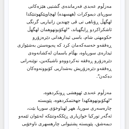
مەزڵوم عەبدی فەرماندەی گشتیی هێزەکانی
سوریای دیموكرات (ههسهده) لهچاوپێكهوتنێكدا
لهگهڵ ڕۆناهی تی ڤی چهندین زانیاریی گرنگی
ئاشكراكردو ڕایگهیاند، “لهكۆبونهوهمان لهگهڵ
حكومهتی شام، باسی ئیدارهدانی دێرەزۆرو
ڕەققەو حەسەکەمان كرد كه پەیوەستن بەشێوازی
ئیدارەی سوریاوە، بهڵام باسمان لەکشانەوەی
دێرەزۆرو ڕەققە نەکردووەو ناشیکەین، نوێنەرانی
ڕەققەو دێرەزۆریش بەشداریی کۆبوونەوەکان
دەکەن”.
مەزڵوم عەبدی ئهوهشی ڕونكردهوه،
“لهكۆبونهوهكهدا جهختمكردهوه، پێویستە
چارەسەری سوریا، ههر لهناوخۆی سوریا بێت،
ئەگەر تورکیا خوازیاری ڕێککەوتنێکە لەنێوان ئێمەو
دیمەشق، پێویسته پشتیوانی چارهسهری ناوخۆیی