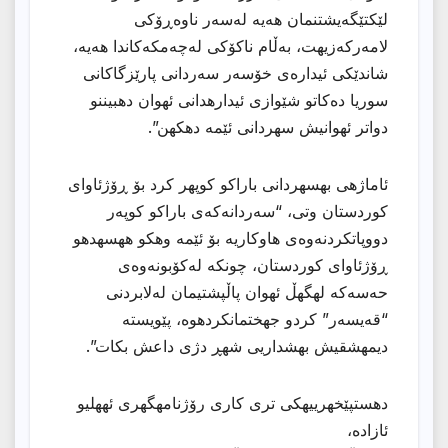
لێکتێگەیشتنمان هەیە لەسەر ناوەڕۆکی
لامەرکەزیهت، بەڵام ناکۆکی لەچەمکەکاندا هەیە،
شاندێکی ئیدارەی خۆسەر سەردانی پارێزگاکانی
سوریا دەکاتو شێوازی ئیدارهدانی ئهوان دهبیننو
دواتر ئهوانیش سهردانی ئێمه دهكهن”.
ئاماژهی بهسهردانی باراكو كوپهر كرد بۆ ڕۆژئاوای
كوردستان وتی، “سەردانەکەی باراکو کوپەر
دووپاتکردنەوەی هاوکاریه بۆ ئێمە وهكو ههسهدهو
ڕۆژئاوای كوردستان، چونكه لەکۆبونەوەی
حەسەکە لهگهڵ ئهوان پاڵپشتیمان لەلابردنی
“قەیسەر” کردو جهختمانكردهوه، پێویسته
دیمهشقیش بهشداریی شهڕ دژی داعش بكات”.
دهستپێخهرییهكی تری كاری رۆژنامهگهری ئههلیو
ئازاده،