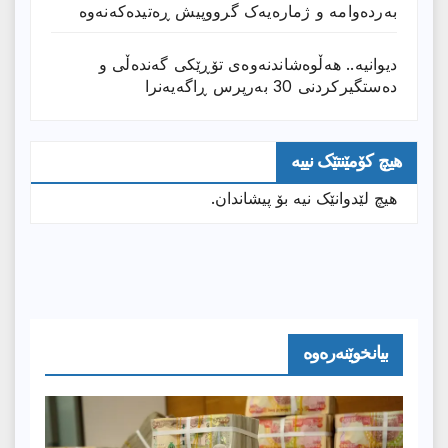
بەردەوامە و ژمارەیەک گرووپیش ڕەتیدەکەنەوە
دیوانیە.. هەڵوەشاندنەوەی تۆڕێكی گەندەڵی و
دەستگیركردنی 30 بەرپرس ڕاگەیەنرا
هیچ کۆمێنتێک نییە
هیچ لێدوانێک نیە بۆ پیشاندان.
بیانخوێنەرەوە