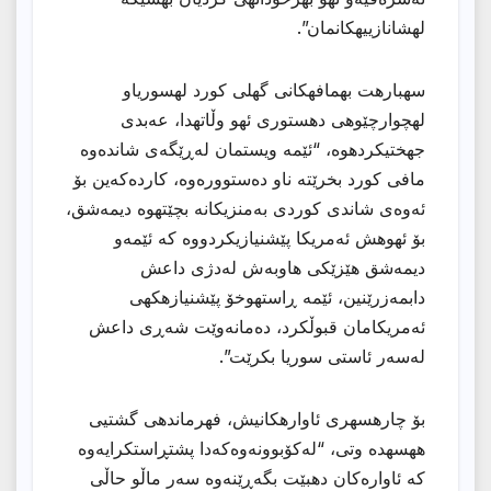
لهشانازییهكانمان”.
سهبارهت بهمافهكانی گهلی كورد لهسوریاو
لهچوارچێوهی دهستوری ئهو وڵاتهدا، عەبدی
جهختیكردهوه، “ئێمە ویستمان لەڕێگەی شاندەوە
مافی کورد بخرێتە ناو دەستوورەوە، کاردەکەین بۆ
ئەوەی شاندی کوردی بەمنزیکانە بچێتهوه دیمەشق،
بۆ ئهوهش ئەمریکا پێشنیازیکردووه کە ئێمەو
دیمەشق هێزێکی هاوبەش لەدژی داعش
دابمەزرێنین، ئێمه ڕاستهوخۆ پێشنیازهكهی
ئەمریکامان قبوڵکرد، دەمانەوێت شەڕی داعش
لەسەر ئاستی سوریا بکرێت”.
بۆ چارهسهری ئاوارهكانیش، فهرماندهی گشتیی
ههسهده وتی، “لەکۆبوونەوەکەدا پشتڕاستکرایەوە
کە ئاوارەکان دهبێت بگەڕێنەوە سەر ماڵو حاڵی