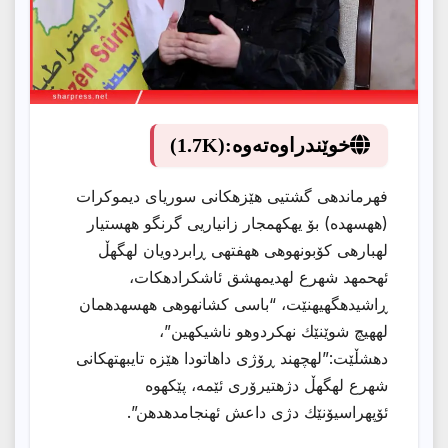
خوێندراوەتەوە:
(1.7K)
فهرماندهی گشتیی هێزهكانی سوریای دیموكرات
(ههسهده) بۆ یهكهمجار زانیاریی گرنگو ههستیار
لهبارهی كۆبونهوهی ههفتهی ڕابردویان لهگهڵ
ئهحمهد شهرع لهدیمهشق ئاشكرادهكات،
ڕاشیدهگهیهنێت، “باسی كشانهوهی ههسهدهمان
لههیچ شوێنێك نهكردوهو ناشیكهین”،
دهشڵێت:”لهچهند ڕۆژی داهاتودا هێزه تایبهتهكانی
شهرع لهگهڵ دژهتیرۆری ئێمه، پێكهوه
ئۆپهراسیۆنێك دژی داعش ئهنجامدهدهن”.