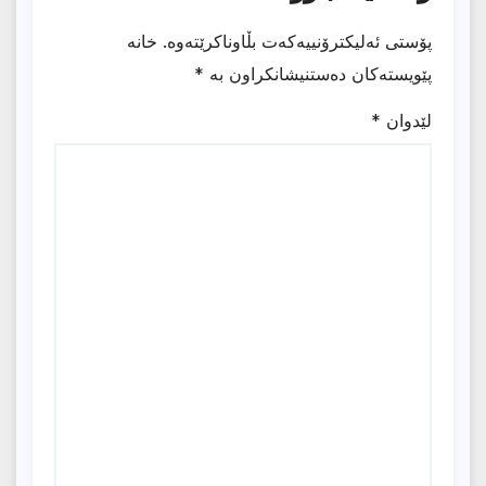
پۆستی ئەلیکترۆنییەکەت بڵاوناکرێتەوە.
خانە
پێویستەکان دەستنیشانکراون بە
*
لێدوان
*