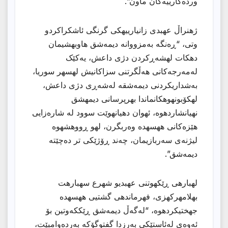
وردەکارییەکان ماون”.
ژهنراڵ عهبدی زانیارییهكی گرنگی ئاشكراكردو
وتی، “ڕەنگە بەمزووانە دیمەشق هاوبهشیمان
دهكات لهشەڕكردن دژی داعش، یەکێک
لەمەرجەکانی هەڵگرتنی سزاکانیش لهسهر سوریا،
بەشداریكردنی دیمەشقە لەشەڕی دژی داعش،
لهكۆبونهوهكانماندا بهرپرسانی دیمهشق
نهیانشاردهوه، ئهوان دهیانهوێت سوود لە شارەزایی
هێزەکانی ههسهده وەربگرن، لهو ڕووهشهوه
لیژنەی سەربازیمان، چەند ڕۆژێکی تر دەچێتە
دیمەشق”.
لهبارهی ڕێكهوتنی عهبدیو شهرع سهبارهت
بهلامهركهزی، فهرماندهی گشتیی ههسهده
جهختیكردهوه، “لەگەڵ دیمەشق ڕێککەوتین بۆ
ئەوەی لەئاستێکی بەرزدا گفتوگۆکە بەردەوامبێت،