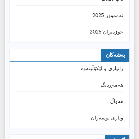
تەممووز 2025
حوزه‌یران 2025
بەشەکان
زانیارى و لێکۆڵینەوە
هەمەڕەنگ
هەواڵ
وتارى نوسەران