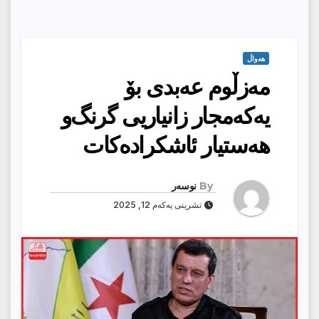
هەواڵ
مه‌زڵوم عه‌بدى بۆ
یه‌كه‌مجار زانیاریى گرنگ‌و
هه‌ستیار ئاشكراده‌كات
By
نوسەر
تشرینی یەکەم 12, 2025