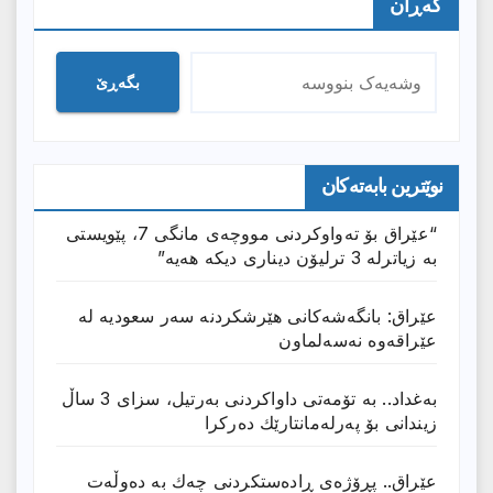
گەڕان
بگەڕێ
نوێترین بابەتەکان
“عێراق بۆ تەواوکردنی مووچەی مانگى 7، پێویستی
بە زیاترلە 3 ترلیۆن دیناری دیکە هەیە”
عێراق: بانگەشەكانی هێرشكردنە سەر سعودیە لە
عێراقەوە نەسەلماون
بەغداد.. بە تۆمەتی داواكردنی بەرتیل، سزای 3 ساڵ
زیندانی بۆ پەرلەمانتارێك دەركرا
عێراق.. پڕۆژەی ڕادەستكردنی چەك بە دەوڵەت