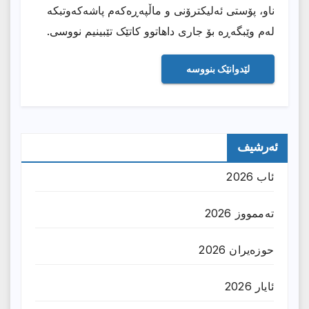
ناو، پۆستی ئەلیکترۆنی و ماڵپەڕەکەم پاشەکەوتبکە
لەم وێبگەڕە بۆ جاری داهاتوو کاتێک تێبینیم نووسی.
ئەرشیف
ئاب 2026
تەممووز 2026
حوزه‌یران 2026
ئایار 2026