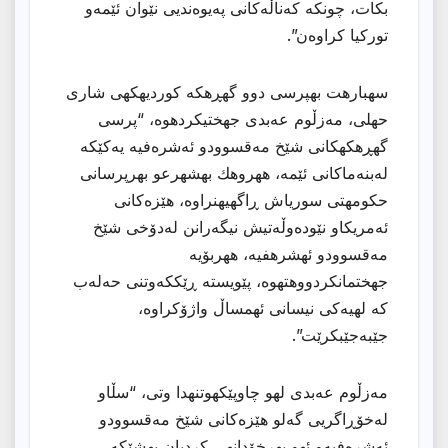
بكات، چونكه کەناڵەکانی پەیوەندیی نێوان ئێمەو
تورکیا کراوەن”.
سهبارهت بهپرسی دوو گهڕهكه كوردیهكهی شاری
حهلی، مەزڵوم عەبدی جهختیكردهوه، “پرسی
گهڕهكهكانی شێخ مەقسوودو ئەشرەفیە یەکێکە
لەبنەماکانی ئێمە، ههروهك بهشهرعو بهرپرسانی
حكومهتی سوریاش ڕاگهیهنراوه، هێزەکانی
ئەمریکاو نێودەوڵەتیش نیگەرانن لەدۆخی شێخ
مەقسوودو ئهشرهفیه، ههربۆیه
جهختمانكردووهتهوه، پێویستە ڕێککەوتنی حەلەب
كه لهیەکی نیسانی ئهمساڵ واژۆكراوه،
جێبەجێبکرێت”.
مەزڵوم عەبدی لهو چاوپێكهوتنهدا وتی، “سڵاو
لەخۆڕاگریی گەلو هێزەکانی شێخ مەقسوودو
ئەشرەفیەو ئهو بهرخۆدانهی كردیان بهشێكه