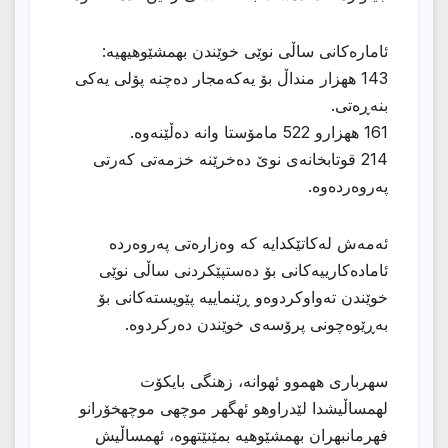
ئامارەکانی ساڵی نوێی خوێندن بهمشێوهیهیه:
143 ههزار منداڵ بۆ یەکەمجار دەچنە پۆلی یەکی
بنەڕەتی.
161 ههزارو 522 مامۆستا وانە دەڵێنەوە.
214 قوتابخانەی نوێ دەخرێنە خزمەتی کەرتی
پەروەردەوە.
ئەمەش لەکاتێکدایە کە وەزارەتی پەروەردە
ئامادەکارییەکانی بۆ دەستپێکردنی ساڵی نوێی
خوێندن تەواوکردوەو ڕێنماییە پێویستەکانی بۆ
بەڕێوەچونی پرۆسەی خوێندن دەرکردوە.
سهربارى ههموو ئهوانه، زهنگى بایكۆت
لهمساڵیشدا لێدراوهو ئهگهر موچهى موچهخۆرانو
فهرمانبهران بهمشێوهیه بمێنێتهوه، ئهمساڵیش