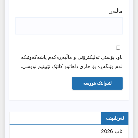
ماڵپه‌ڕ
ناو، پۆستی ئەلیکترۆنی و ماڵپەڕەکەم پاشەکەوتبکە
لەم وێبگەڕە بۆ جاری داهاتوو کاتێک تێبینیم نووسی.
ئەرشیف
ئاب 2026