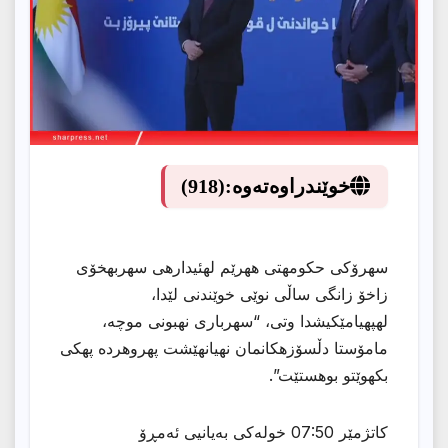
خوێندراوەتەوە:
(918)
سهرۆكى حكومهتى ههرێم لهئیدارهى سهربهخۆى
زاخۆ زانگى ساڵى نوێى خوێندنى لێدا،
لهپهیامێكیشدا وتى، “سهربارى نهبونى موچه،
مامۆستا دڵسۆزهكانمان نهیانهێشت پهروهرده پهكى
بكهوێتو بوهستێت”.
کاتژمێر 07:50 خولەکی بەیانیی ئەمڕۆ