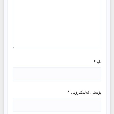
ناو
*
پۆستی ئەلیکترۆنی
*