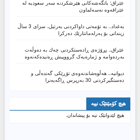
عێراق: بانگەشەكانی هێرشكردنە سەر سعودیە لە
عێراقەوە نەسەلماون
بەغداد.. بە تۆمەتی داواكردنی بەرتیل، سزای 3 ساڵ
زیندانی بۆ پەرلەمانتارێك دەركرا
عێراق.. پڕۆژەی ڕادەستكردنی چەك بە دەوڵەت
بەردەوامە و ژمارەیەک گرووپیش ڕەتیدەکەنەوە
دیوانیە.. هەڵوەشاندنەوەی تۆڕێكی گەندەڵی و
دەستگیركردنی 30 بەرپرس ڕاگەیەنرا
هیچ کۆمێنتێک نییە
هیچ لێدوانێک نیە بۆ پیشاندان.