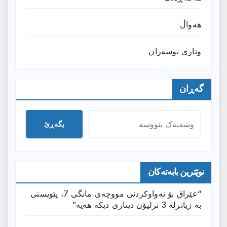
هەواڵ
وتارى نوسەران
گەڕان
بگەڕێ
نوێترین بابەتەکان
“عێراق بۆ تەواوکردنی مووچەی مانگى 7، پێویستی
بە زیاترلە 3 ترلیۆن دیناری دیکە هەیە”