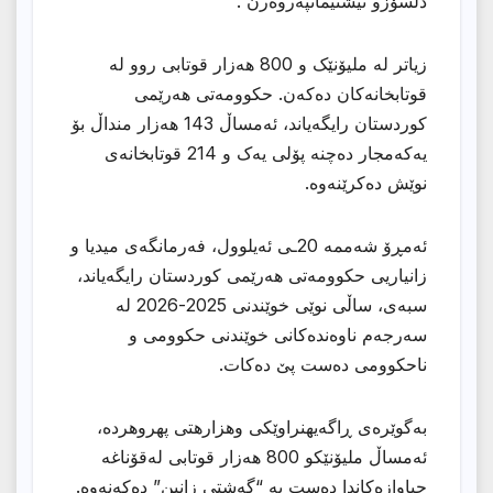
دڵسۆزو نیشتیمانپەروەرن”.
زیاتر لە ملیۆنێک و 800 هەزار قوتابی روو لە
قوتابخانەکان دەکەن. حکوومەتی هەرێمی
کوردستان رایگەیاند، ئەمساڵ 143 هەزار منداڵ بۆ
یەکەمجار دەچنە پۆلی یەک و 214 قوتابخانەی
نوێش دەکرێنەوە.
ئەمڕۆ شەممە 20ـی ئەیلوول، فەرمانگەی میدیا و
زانیاریی حکوومەتی هەرێمی کوردستان رایگەیاند،
سبەی، ساڵی نوێی خوێندنی 2025-2026 لە
سەرجەم ناوەندەکانی خوێندنی حکوومی و
ناحکوومی دەست پێ دەکات.
بەگوێرەی ڕاگەیهنراوێكى وهزارهتى پهروهرده،
ئەمساڵ ملیۆنێکو 800 هەزار قوتابی لەقۆناغە
جیاوازەکاندا دەست بە “گەشتی زانین” دەکەنەوە.