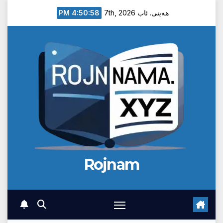
Ski
4:50:59 PM
هەینی. ئاب 7th, 2026
t
conten
Rojnam