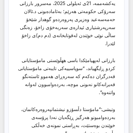
یەکشەممە، 21ی ئەیلولی 2025، مەسرور بارزانی
سەرۆکی حکومەتی هەرێم؛ بەئامادەبونی د.ئالان
حەمەسەعید وەزیری پەروەردەو گوهدار شێخۆ
سەرپەرشتیاری ئیدارەی سەربەخۆی زاخۆ، زەنگی
ساڵی نوێی خوێندن لەقوتابخانەی (دم دم)ی زاخۆ
لێدرا.
بارزانی لەپهیامێكدا باسى ههڵوێستى مامۆستایانى
كردو ڕایگهیاند، “سوپاسییەکی تایبەتی مامۆستایانی
قەدرگران دەکەم کە سەرەڕای هەموو ئاستەنگو
قەیرانەکانو نەبونی موچە، بەردەوامبوون لەوانە
واتنەوە”.
وتیشى:”مامۆستا دڵسۆزو نیشتمانپەروەرەکانمان،
بەردەوامبونو هەرگیز ڕێگەیان نەدا پرۆسەی
خوێندن بوەستێت، بەڕاستی نمونەی خەڵكی