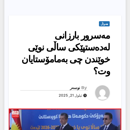
هەواڵ
مه‌سرور بارزانى
له‌ده‌ستپێكى ساڵى نوێى
خوێندن چى به‌مامۆستایان
وت؟
By
نوسەر
ئیلول 21, 2025