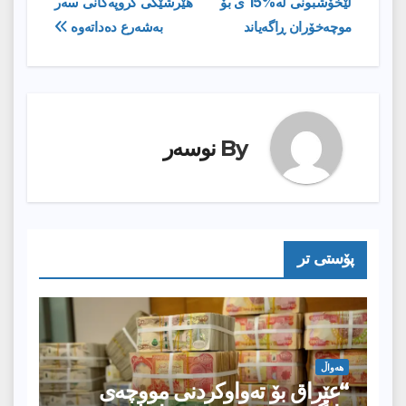
لێخۆشبونی لە%15 ی بۆ
هێرشێكی گروپەكانی سەر
بابەت
موچەخۆران ڕاگەیاند
بەشەرع دەداتەوە
By
نوسەر
پۆستى تر
هەواڵ
“عێراق بۆ تەواوکردنی مووچەی