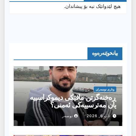
هیچ لێدوانێک نیە بۆ پیشاندان.
بیانخوێنەرەوە
وتارى نوسەران
ڕەخنەگرتن مافێکی دیموکراسییە
یان مەترسییەکی ئەمنی؟
ئاب 6, 2026
نوسەر