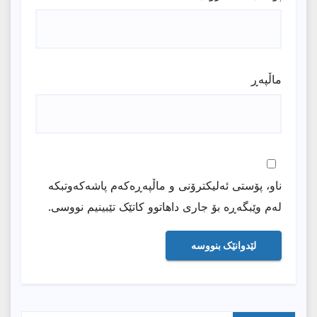
ماڵپه‌ڕ
ناو، پۆستی ئەلیکترۆنی و ماڵپەڕەکەم پاشەکەوتبکە
لەم وێبگەڕە بۆ جاری داهاتوو کاتێک تێبینیم نووسی.