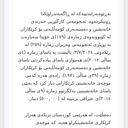
بەڕێوەبەرایەتییەکە لە ڕاگەیەندراوێکدا
ڕونیکردەوە، ئەنجومەنى کارگێڕیی خەزنەى
خانەنشین و دەستەبەرى کۆمەڵایەتى بۆ کرێکاران
لە کۆبوونەوەى ژمارەى (١٧٩)ی خۆیدا سەبارەت
بە بڕیارى ئەنجومەنى وەزیران ژمارە (٢٥٩) لە
ڕێکەوتى ٣/٧/٢٠٢٤، پاڵپشت بە یاسای ژمارە (٤ی
ساڵی ٢٠١٢)ی هەموارى یاسای پیادەکردنى یاسای
خانەنشین و دەستەبەرى کۆمەڵایەتى بۆ کرێکاران
ژمارە (٣٩ی ساڵی ١٩٧١)، رادەى هەرە کەمى
موچەى خانەنشینى کرێکارانی دیار کرد کە بەپێی
یاسای خانەنشینیی یەکگرتوو ژمارە (٩ی ساڵی
٢٠١٤)ی عێراقی بریتییە لە (٥٠٠,٠٠٠) دینار.
دەشڵێت، لە هەرێمى کوردستان نزیکەى هەزار
کرێکارى خانەنشینکراو هەیە، کە موچەى