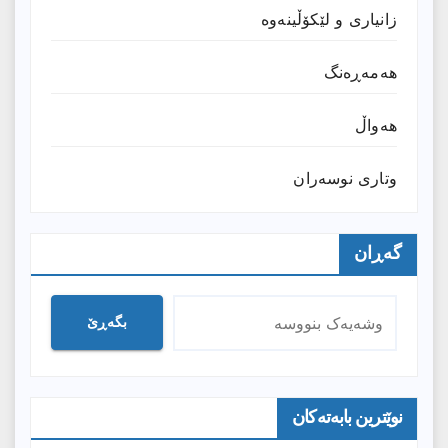
زانیارى و لێکۆڵینەوە
هەمەڕەنگ
هەواڵ
وتارى نوسەران
گەڕان
بگەڕێ
نوێترین بابەتەکان