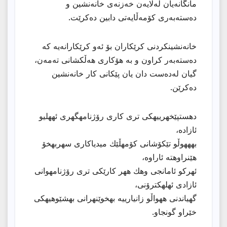
مانگانەیان لەلایەن خەزنەى خانەنشین و
دەستەبەرى کۆمەڵایەتى دابین دەکرێت.
خانەنشینکردنى کرێکاران بۆ ئەو کرێکارانەیە کە
دەستەبەر کراون و بە هۆکارى هەڵکشانى تەمەن،
گیان لەدەست دان یان پێکانى کار خانەنشین
دەکرێن.
دهستپێخهرییهكی تری كاری رۆژنامهگهری ئههلیو
ئازاده،
بهههوڵو تێكۆشانی كۆمهڵێك میدیاكاری سهربهخۆ
هێنراوهته ئاراوه،
ئهركو ئامانجی وهك ههر كارێكی تری رۆژنامهوانی
ئازادی ئهلهكترۆنی،
گهیاندنی ههواڵو زانیارییه بهخوێنهرانی بهشێوهیهكی
خێراو گونجاو.