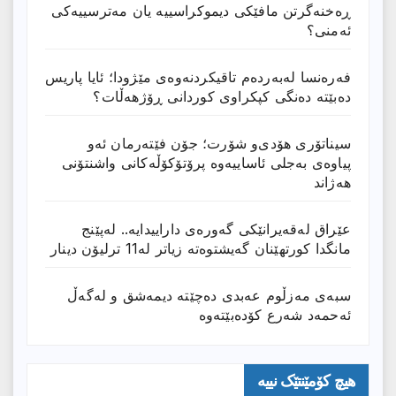
ڕەخنەگرتن مافێکی دیموکراسییە یان مەترسییەکی
ئەمنی؟
فەرەنسا لەبەردەم تاقیکردنەوەی مێژودا؛ ئایا پاریس
دەبێتە دەنگی کپکراوی کوردانی ڕۆژھەڵات؟
سیناتۆری هۆدی‌و شۆرت؛ جۆن فێتەرمان ئەو
پیاوەی بەجلی ئاساییەوە پرۆتۆکۆڵەکانی واشنتۆنی
هەژاند
عێراق له‌قه‌یرانێكى گه‌وره‌ى داراییدایه‌.. له‌پێنج
مانگدا كورتهێنان گه‌یشتوه‌ته‌ زیاتر له‌11 ترلیۆن دینار
سبەی مەزڵوم عەبدی دەچێتە دیمەشق و لەگەڵ
ئەحمەد شەرع کۆدەبێتەوە
هیچ کۆمێنتێک نییە