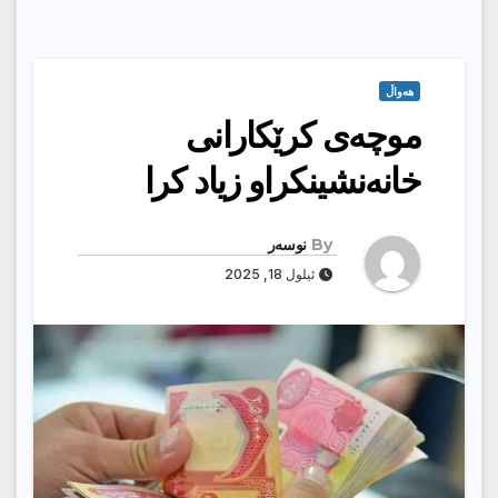
هەواڵ
موچەى کرێکارانى
خانەنشینکراو زیاد کرا
By
نوسەر
ئیلول 18, 2025