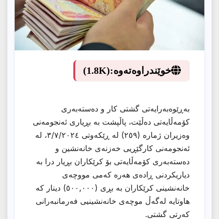
خوێندراوەتەوە:
(1.8K)
بەڕێوەبەرایەتى گشتى کار و دەستەبەرى
کۆمەڵایەتى دەڵێت، پاڵپشت بە بڕیارى ئەنجومەنى
وەزیران ژمارە (٢٥٩) لە ڕێکەوتى ٣/٧/٢٠٢٤، لە
ئەنجومەنى کارگێڕیی خەزنەى خانەنشین و
دەستەبەرى کۆمەڵایەتى بۆ کرێکاران بڕیار درا بە
دیاریکردنى ڕادەى هەرە کەمى مووچەى
خانەنشینى کرێکاران بە بڕی (٥٠٠,٠٠٠) دینار کە
هاوتایە لەگەڵ موچەى خانەنشینیی فەرمانبەرانى
کەرتى گشتى.