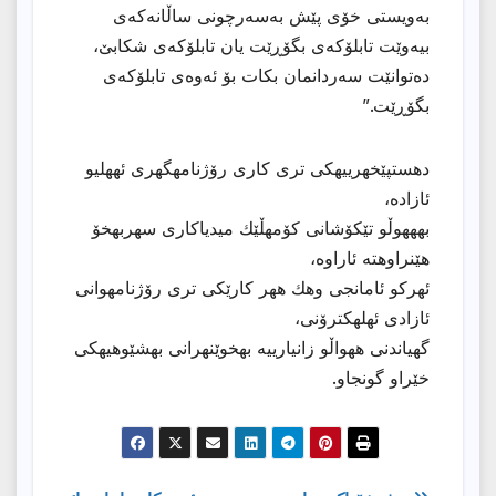
بەویستی خۆی پێش بەسەرچونی ساڵانەکەی
بیەوێت تابلۆکەی بگۆڕێت یان تابلۆکەی شکابێ،
دەتوانێت سەردانمان بکات بۆ ئەوەی تابلۆکەی
بگۆڕێت.”
دهستپێخهرییهكی تری كاری رۆژنامهگهری ئههلیو
ئازاده،
بهههوڵو تێكۆشانی كۆمهڵێك میدیاكاری سهربهخۆ
هێنراوهته ئاراوه،
ئهركو ئامانجی وهك ههر كارێكی تری رۆژنامهوانی
ئازادی ئهلهكترۆنی،
گهیاندنی ههواڵو زانیارییه بهخوێنهرانی بهشێوهیهكی
خێراو گونجاو.