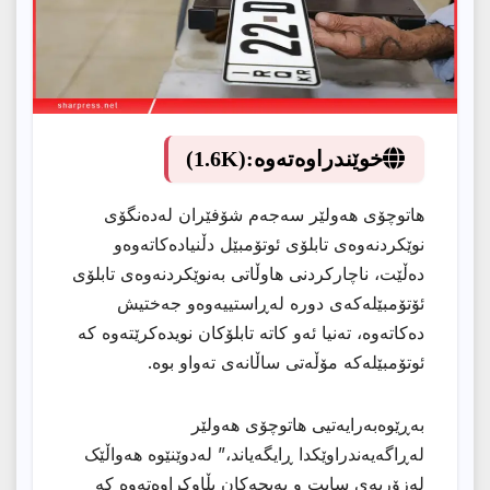
خوێندراوەتەوە:
(1.6K)
هاتوچۆی هەولێر سەجەم شۆفێران لەدەنگۆی
نوێكردنەوەی تابلۆی ئوتۆمبێل دڵنیادەكاتەوەو
دەڵێت، ناچارکردنی هاوڵاتی بەنوێکردنەوەی تابلۆی
ئۆتۆمبێلەکەی دورە لەڕاستییەوەو جەختیش
دەكاتەوە، تەنیا ئەو كاتە تابلۆكان نویدەكرێتەوە كە
ئوتۆمبێلەكە مۆڵەتی ساڵانەی تەواو بوە.
بەڕێوەبەرایەتیی هاتوچۆی هەولێر
لەڕاگەیەندراوێكدا ڕایگەیاند،” لەدوێنێوە هەواڵێک
لەزۆربەی سایت و پەیجەکان بڵاوکراوەتەوە کە