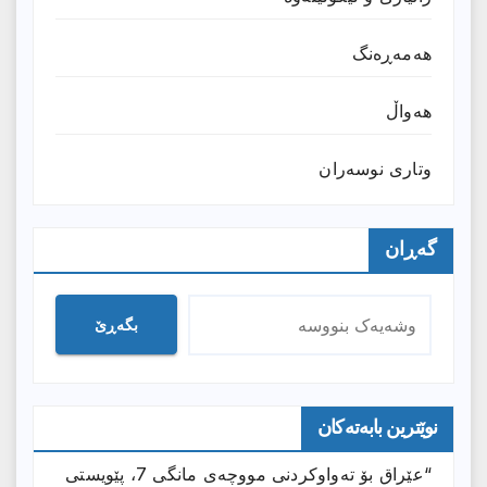
هەمەڕەنگ
هەواڵ
وتارى نوسەران
گەڕان
بگەڕێ
نوێترین بابەتەکان
“عێراق بۆ تەواوکردنی مووچەی مانگى 7، پێویستی