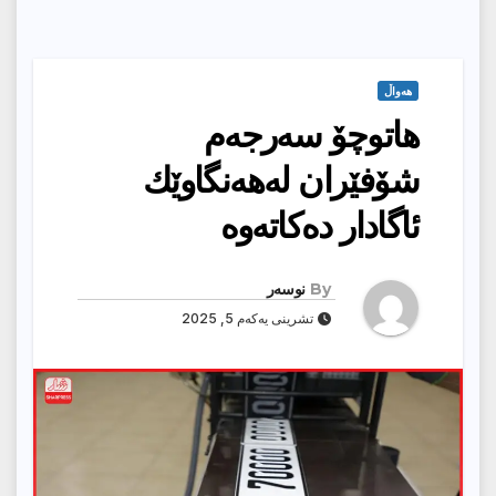
هەواڵ
هاتوچۆ سەرجەم
شۆفێران لەهەنگاوێك
ئاگادار دەكاتەوە
By
نوسەر
تشرینی یەکەم 5, 2025