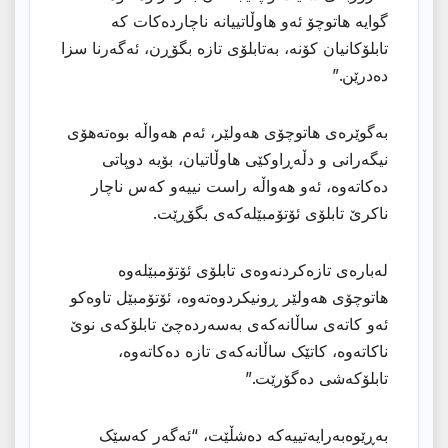
گوایە هاتوچۆ ئەو هاوڵاتییانە ناچاردەکات کە
تابلۆکانیان کۆنە، بەتابلۆی تازە بگۆڕن، ئەگەرنا سزا
دەدرێن.”
بەگوێرەی هاتوچۆی هەولێر، ئەم هەواڵە بوەتەهۆی
نیگەرانی و دڵەڕاوکێی هاوڵاتیان، بۆیە دوپاتی
دەکاتەوە، ئەو هەواڵە راست نییەو کەس ناچار
ناکرێ تابلۆی ئۆتۆمبێلەکەی بگۆڕێت.
لەبارەی تازەکردنەوەی تابلۆی ئۆتۆمبێلەوە
هاتوچۆی هەولێر ڕونیکردوەتەوە، ئۆتۆمبێل تاوەکو
ئەو کاتەی ساڵانەکەی بەسەردەچێ تابلۆکەی نوێ
ناکاتەوە، کاتێک ساڵانەکەی تازە دەکاتەوە،
تابلۆکەشی دەگۆرێت.”
بەڕێوەبەرایەتییەکە دەشڵێت، “ئەگەر کەسێک