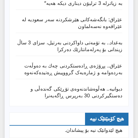
بە زیاترلە 3 ترلیۆن دیناری دیکە هەیە”
عێراق: بانگەشەكانی هێرشكردنە سەر سعودیە لە
عێراقەوە نەسەلماون
بەغداد.. بە تۆمەتی داواكردنی بەرتیل، سزای 3 ساڵ
زیندانی بۆ پەرلەمانتارێك دەركرا
عێراق.. پڕۆژەی ڕادەستكردنی چەك بە دەوڵەت
بەردەوامە و ژمارەیەک گرووپیش ڕەتیدەکەنەوە
دیوانیە.. هەڵوەشاندنەوەی تۆڕێكی گەندەڵی و
دەستگیركردنی 30 بەرپرس ڕاگەیەنرا
هیچ کۆمێنتێک نییە
هیچ لێدوانێک نیە بۆ پیشاندان.