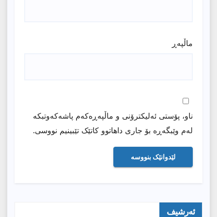
ماڵپه‌ڕ
ناو، پۆستی ئەلیکترۆنی و ماڵپەڕەکەم پاشەکەوتبکە
لەم وێبگەڕە بۆ جاری داهاتوو کاتێک تێبینیم نووسی.
ئەرشیف