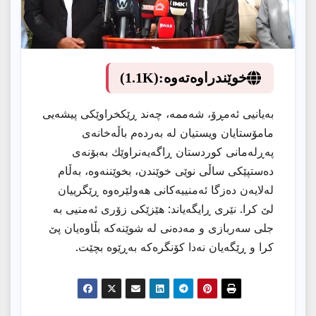
خوێندراوەتەوە:
(1.1K)
بەیانیی ئەمڕۆ، شەممە، چەند ڕێكخراوێكی پیشەیی
مامۆستایان ویستیان لە بەردەم باڵەخانەی
پەڕلەمانی كوردستان ڕاگەیەنراوێك بەبۆنەی
دەستپێكی ساڵی نوێی خوێندن، بخوێننەوە، بەڵام
لەلایەن دەزگا ئەمنییەكانی هەولێرەوە ڕێگرییان
لێ كرا. نێری ڕایگەیاند: هێزێكی زۆری ئەمنیی بە
جلی سەربازی و مەدەنی لە شوێنەكە بڵاوەیان پێ
كرا و ڕێگەیان نەدا كۆنگرەكە بەڕێوە بچێت.