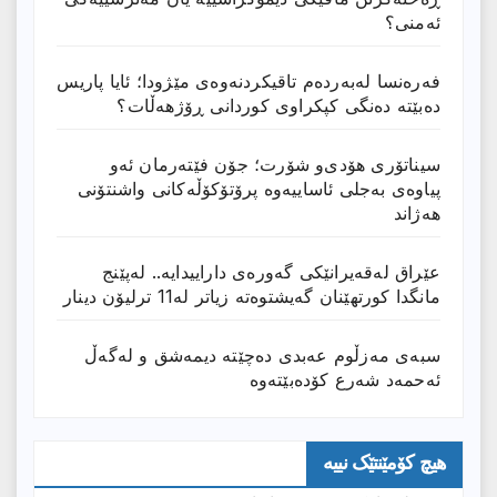
ئەمنی؟
فەرەنسا لەبەردەم تاقیکردنەوەی مێژودا؛ ئایا پاریس
دەبێتە دەنگی کپکراوی کوردانی ڕۆژھەڵات؟
سیناتۆری هۆدی‌و شۆرت؛ جۆن فێتەرمان ئەو
پیاوەی بەجلی ئاساییەوە پرۆتۆکۆڵەکانی واشنتۆنی
هەژاند
عێراق له‌قه‌یرانێكى گه‌وره‌ى داراییدایه‌.. له‌پێنج
مانگدا كورتهێنان گه‌یشتوه‌ته‌ زیاتر له‌11 ترلیۆن دینار
سبەی مەزڵوم عەبدی دەچێتە دیمەشق و لەگەڵ
ئەحمەد شەرع کۆدەبێتەوە
هیچ کۆمێنتێک نییە