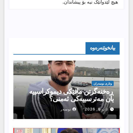
هیچ لێدوانێک نیە بۆ پیشاندان.
بیانخوێنەرەوە
وتارى نوسەران
ڕەخنەگرتن مافێکی دیموکراسییە
یان مەترسییەکی ئەمنی؟
ئاب 6, 2026
نوسەر