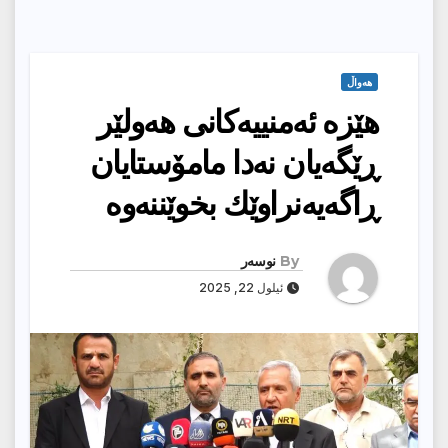
هەواڵ
هێزە ئەمنییەكانی هەولێر
ڕێگەیان نەدا مامۆستایان
ڕاگەیەنراوێك بخوێننەوە
By
نوسەر
ئیلول 22, 2025