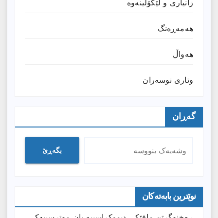
زانیارى و لێکۆڵینەوە
هەمەڕەنگ
هەواڵ
وتارى نوسەران
گەڕان
بگەڕێ
نوێترین بابەتەکان
ڕەخنەگرتن مافێکی دیموکراسییە یان مەترسییەکی