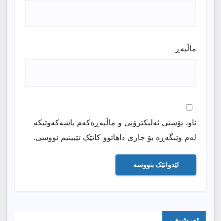
ماڵپه‌ڕ
ناو، پۆستی ئەلیکترۆنی و ماڵپەڕەکەم پاشەکەوتبکە
لەم وێبگەڕە بۆ جاری داهاتوو کاتێک تێبینیم نووسی.
ئەرشیف