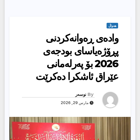
هەواڵ
وادەی ڕەوانەكردنی
پڕۆژەیاسای بودجەی
2026 بۆ پەرلەمانى
عێراق ئاشكرا دەكرێت
By
نوسەر
مارس 29, 2026