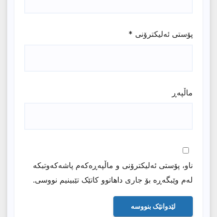
پۆستی ئەلیکترۆنی
*
ماڵپه‌ڕ
ناو، پۆستی ئەلیکترۆنی و ماڵپەڕەکەم پاشەکەوتبکە
لەم وێبگەڕە بۆ جاری داهاتوو کاتێک تێبینیم نووسی.