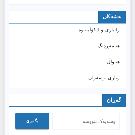
بەشەکان
زانیارى و لێکۆڵینەوە
هەمەڕەنگ
هەواڵ
وتارى نوسەران
گەڕان
بگەڕێ