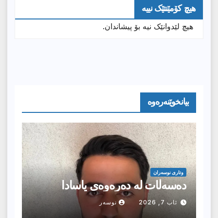
هیچ کۆمێنتێک نییە
هیچ لێدوانێک نیە بۆ پیشاندان.
بیانخوێنەرەوە
وتارى نوسەران
دەسەڵات لە دەرەوەی یاسادا
ئاب 7, 2026
نوسەر