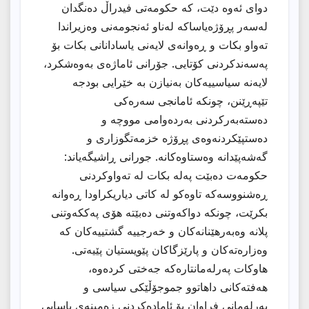
دوای ئەوە دێت، كە حكومەتی فیدراڵ دەنگدان
لەسەر پڕۆژەیاساكە لەناو ئەنجومەنی وەزیراندا
تەواو بكات و ڕەوانەی لایەنی یاسادانانی بكات بۆ
پەسەندكردنی كۆتایی. جۆرانی ئاماژەی بەوەشكرد،
لایەنە سیاسییەكان بەنیازن بە خێرایی بودجە
تێپەڕێنن، چونكە ئامانجی سەرەكی
دەستەبەركردنی بەردەوامی مووچە و
دەستپێكردنەوەی پڕۆژە خزمەتگوزاری و
گەشەپێدانە وەستاوەكانە. جورانی ڕاشیگەیاند:
حكومەت دەبێت پەلە بكات لە تەواوكردنی
ڕەشنووسەكە تاوەكو لە كاتی دیاریكراودا ڕەوانە
بكرێت، چونكە دواكەوتنی دەبێتە هۆی پەككەوتنی
پلانە وەبەرهێنانەكان و خەرجییە گشتییەكان كە
وەزارەتەكان و پارێزگاكان پێویستیان پێیەتی.
هاوكات پەرلەمانتارەكە جەختی كردەوە،
هەفتەكانی داهاتوو جموجۆڵێكی سیاسی و
پەرلەمانی فراوان بۆ ئامادەكردنی زەمینەی یاسایی