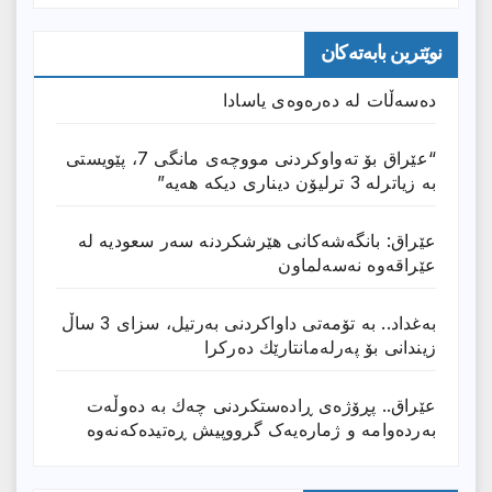
نوێترین بابەتەکان
دەسەڵات لە دەرەوەی یاسادا
“عێراق بۆ تەواوکردنی مووچەی مانگى 7، پێویستی
بە زیاترلە 3 ترلیۆن دیناری دیکە هەیە”
عێراق: بانگەشەكانی هێرشكردنە سەر سعودیە لە
عێراقەوە نەسەلماون
بەغداد.. بە تۆمەتی داواكردنی بەرتیل، سزای 3 ساڵ
زیندانی بۆ پەرلەمانتارێك دەركرا
عێراق.. پڕۆژەی ڕادەستكردنی چەك بە دەوڵەت
بەردەوامە و ژمارەیەک گرووپیش ڕەتیدەکەنەوە