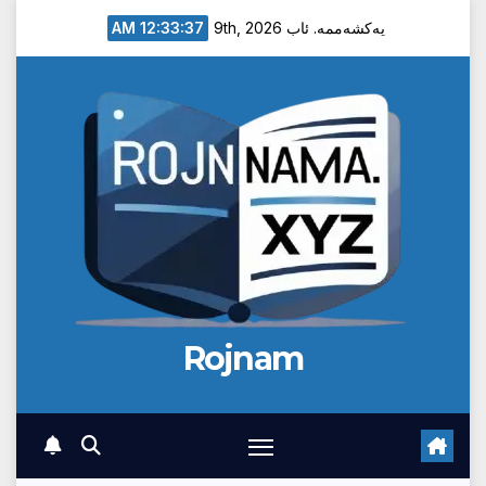
Ski
12:33:37 AM
یەکشەممە. ئاب 9th, 2026
t
conten
Rojnam