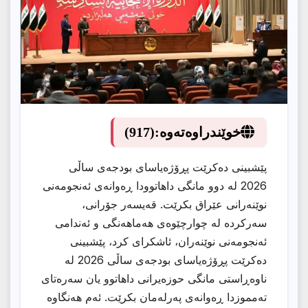
خوێندراوەتەوە:
(917)
پێشبینی دەكرێت پڕۆژەیاسای بودجەی ساڵی
2026 لە دوو مانگی داهاتوودا ڕەوانەی ئەنجومەنی
نوێنەرانی عێراق بكرێت. قەیسەر جۆرانی،
سەركردە لە چوارچێوەی هەماهەنگی و ئەندامی
ئەنجومەنی نوێنەران، ئاشكرای كرد، پێشبینی
دەكرێت پڕۆژەیاسای بودجەی ساڵی 2026 لە
ناوەڕاستی مانگی حوزەیرانی داهاتوو یان سەرەتای
تەمموزدا ڕەوانەی پەرلەمان بكرێت. ئەم هەنگاوە