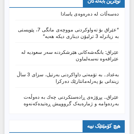
نوێترین بابەتەکان
دەسەڵات لە دەرەوەی یاسادا
“عێراق بۆ تەواوکردنی مووچەی مانگى 7، پێویستی
بە زیاترلە 3 ترلیۆن دیناری دیکە هەیە”
عێراق: بانگەشەكانی هێرشكردنە سەر سعودیە لە
عێراقەوە نەسەلماون
بەغداد.. بە تۆمەتی داواكردنی بەرتیل، سزای 3 ساڵ
زیندانی بۆ پەرلەمانتارێك دەركرا
عێراق.. پڕۆژەی ڕادەستكردنی چەك بە دەوڵەت
بەردەوامە و ژمارەیەک گرووپیش ڕەتیدەکەنەوە
هیچ کۆمێنتێک نییە