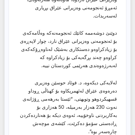
ئەمڕۆ ئەنجومەنی وەزیرانی عێراق بڕیاری
لەسەربدات.
دوێنێ دوشەممە کاتێك ئەنجومەنەکە وەڵامەکەی
بۆ ئەنجومەنی وەزیرانی عێراق نارد، چوار لاپەڕەی
بۆ زیادکراوەو دەستکاری بەشێک لەناوەڕۆکەکەی
کراوەو چەند بڕگەیەکی بۆ زیادکراوە کە
لەبەرژەوەندی هەرێمی کوردستان نییە.
لەلایەکى دیکەوە، د. فوئاد حوسێن وەزیری
دەرەوەی عێراق لەئهمریكاوه بۆ كهناڵى ڕوداو
قسهیكردوهو وتویهتى، “ئێستا بەرهەمی ڕۆژانەی
نەوت 230 هەزار بەرمیلە، 50 هەزاری بۆ
بەکاربردنی ناوخۆییە، ئەوەی دیکە بۆ هەناردەکردن
ڕادەستی سۆمۆ دەکرێت، کێشەی موچەش
چارەسەر بوە”.