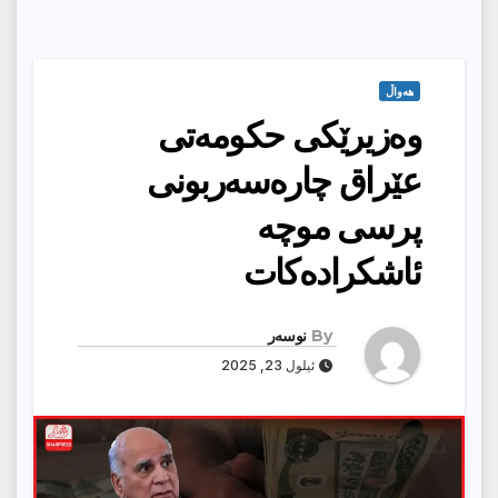
هەواڵ
وه‌زیرێكى حكومه‌تى
عێراق چاره‌سه‌ربونى
پرسى موچه‌
ئاشكراده‌كات
By
نوسەر
ئیلول 23, 2025