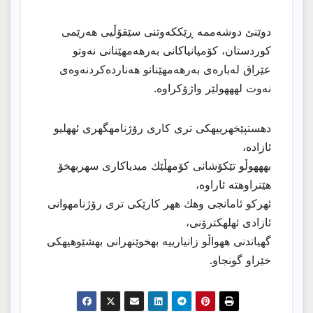
دوێنێ دوشەممە ڕێککەوتنی سێقۆڵیی هەرێمی
کوردستان، کۆمپانیاکانی بەرهەمهێنانی نەوتو
عێراق لەبارەی بەرهەمهێنانو هەناردەکردنەوەی
نەوت لهههولێر واژۆکراوه.
دهستپێخهرییهكی تری كاری رۆژنامهگهری ئههلیو
ئازاده،
بهههوڵو تێكۆشانی كۆمهڵێك میدیاكاری سهربهخۆ
هێنراوهته ئاراوه،
ئهركو ئامانجی وهك ههر كارێكی تری رۆژنامهوانی
ئازادی ئهلهكترۆنی،
گهیاندنی ههواڵو زانیارییه بهخوێنهرانی بهشێوهیهكی
خێراو گونجاو.