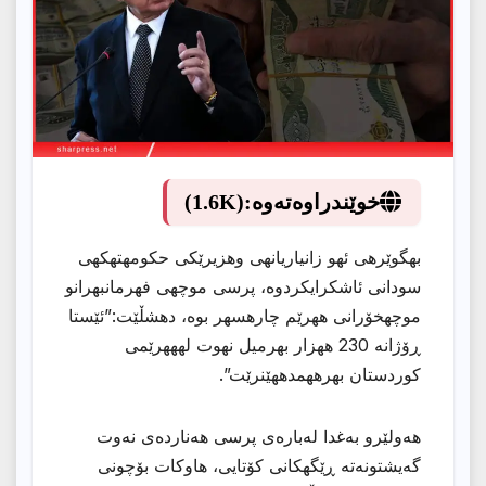
خوێندراوەتەوە:
(1.6K)
بهگوێرهى ئهو زانیاریانهى وهزیرێكى حكومهتهكهى
سودانى ئاشكرایكردوه، پرسى موچهى فهرمانبهرانو
موچهخۆرانى ههرێم چارهسهر بوه، دهشڵێت:”ئێستا
ڕۆژانه 230 ههزار بهرمیل نهوت لهههرێمى
كوردستان بهرههمدههێنرێت”.
هەولێرو بەغدا لەبارەی پرسی هەناردەی نەوت
گەیشتونەتە ڕێگهكانى كۆتایی، هاوکات بۆچونی