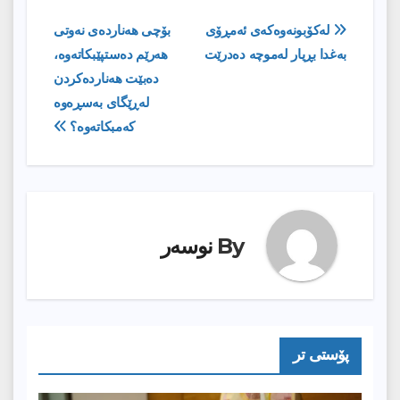
ڕێدۆزیی
له‌كۆبونه‌وه‌كه‌ى ئه‌مڕۆى
بۆچی هەناردەی نەوتی
به‌غدا بڕیار له‌موچه‌ ده‌درێت
هەرێم دەستپێبکاتەوە،
بابەت
دەبێت هەناردەکردن
لەڕێگای بەسڕەوە
کەمبکاتەوە؟
By
نوسەر
پۆستى تر