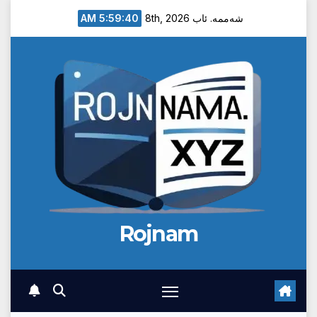
Ski
5:59:41 AM
شەممە. ئاب 8th, 2026
t
conten
Rojnam