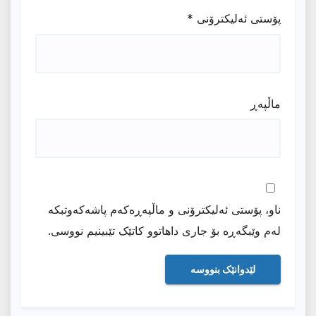
پۆستی ئەلیکترۆنی
*
ماڵپه‌ڕ
ناو، پۆستی ئەلیکترۆنی و ماڵپەڕەکەم پاشەکەوتبکە
لەم وێبگەڕە بۆ جاری داهاتوو کاتێک تێبینیم نووسی.