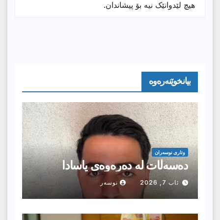
هیچ لێدوانێک نیە بۆ پیشاندان.
بیانخوێنەرەوە
وتارى نوسەران
دەسەڵات لە دەرەوەی یاسادا
ئاب 7, 2026
نوسەر