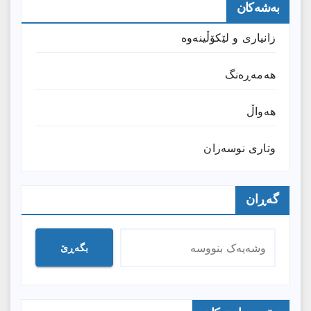
بەشەکان
زانیارى و لێکۆڵینەوە
هەمەڕەنگ
هەواڵ
وتارى نوسەران
گەڕان
بگەڕێ