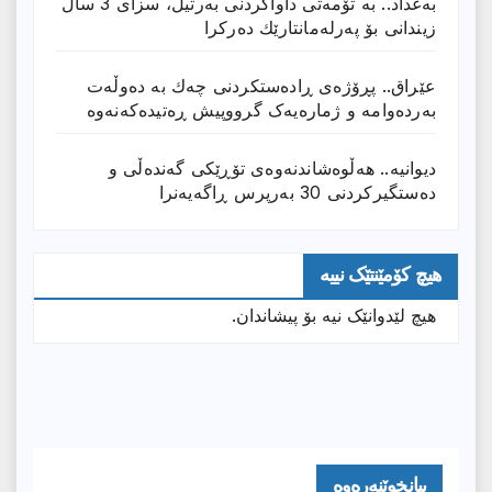
بەغداد.. بە تۆمەتی داواكردنی بەرتیل، سزای 3 ساڵ
زیندانی بۆ پەرلەمانتارێك دەركرا
عێراق.. پڕۆژەی ڕادەستكردنی چەك بە دەوڵەت
بەردەوامە و ژمارەیەک گرووپیش ڕەتیدەکەنەوە
دیوانیە.. هەڵوەشاندنەوەی تۆڕێكی گەندەڵی و
دەستگیركردنی 30 بەرپرس ڕاگەیەنرا
هیچ کۆمێنتێک نییە
هیچ لێدوانێک نیە بۆ پیشاندان.
بیانخوێنەرەوە