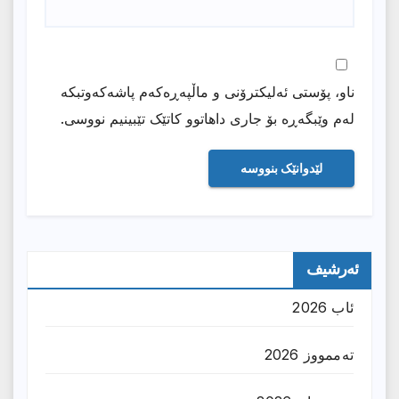
ناو، پۆستی ئەلیکترۆنی و ماڵپەڕەکەم پاشەکەوتبکە
لەم وێبگەڕە بۆ جاری داهاتوو کاتێک تێبینیم نووسی.
ئەرشیف
ئاب 2026
تەممووز 2026