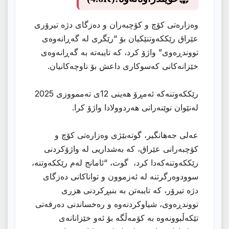
وەزارەتی کۆچ و کۆچبەران و دەزگای دژە تیرۆری
عێراق رێککەوتنێکیان بۆ “رێگری لە گەڕانەوەی
تووندڕەوی” واژۆ کرد، کە تایبەتە بە گەڕانەوەی
خێزانەکانی کەسوکاری داعش بۆ ناوچەکانیان.
رێککەوتنەکە ئەمڕۆ هەینی 12ی تەممووزی 2025
لەنێوان نوێنەرانی هەردوولادا واژۆ کرا.
عەلی جەهانگیر، گوتەبێژی وەزارەتی کۆچ و
کۆچبەرانى عێراق، کە بەشداریی لە واژۆکردنی
رێککەوتنەکەدا کرد، گوت، “ئامانج لەم رێککەوتنە،
سوودوەرگرتنە لە ئەزموون و تواناکانی دەزگای
دژە تیرۆر، کە تایبەتن بە بنبڕکردنی هزری
تووندڕەوی، شیاوکردنەوە و رەخساندنی دەرفەتی
تێکەڵبوونەوە بە کۆمەڵگە بۆ ئەو خێزانانەی