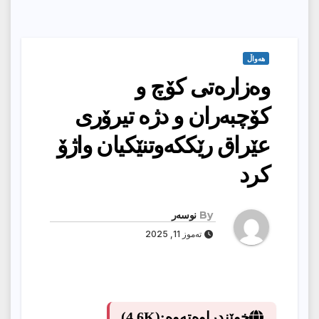
هەواڵ
وەزارەتی کۆچ و
کۆچبەران و دژە تیرۆری
عێراق رێککەوتنێکیان واژۆ
کرد
By
نوسەر
تەموز 11, 2025
خوێندراوەتەوە:
(4.6K)