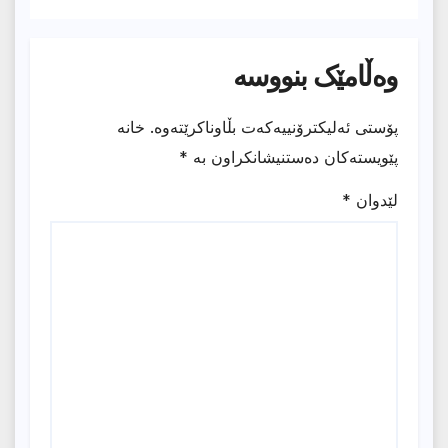
وەڵامێک بنووسە
پۆستی ئەلیکترۆنییەکەت بڵاوناکرێتەوە.
خانە
پێویستەکان دەستنیشانکراون بە
*
لێدوان
*