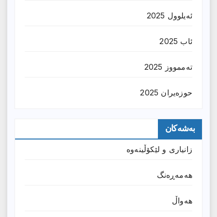
ئەیلوول 2025
ئاب 2025
تەممووز 2025
حوزه‌یران 2025
بەشەکان
زانیارى و لێکۆڵینەوە
هەمەڕەنگ
هەواڵ