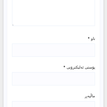
ناو
*
پۆستی ئەلیکترۆنی
*
ماڵپه‌ڕ