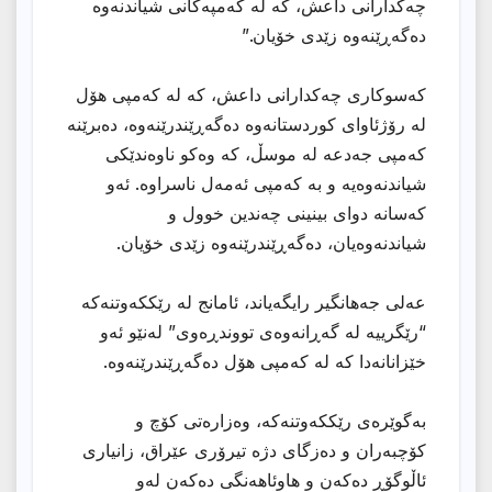
چەکدارانی داعش، کە لە کەمپەکانى شیاندنەوە
دەگەڕێنەوە زێدی خۆیان.”
کەسوکاری چەکدارانی داعش، کە لە کەمپی هۆل
لە رۆژئاوای کوردستانەوە دەگەڕێندرێنەوە، دەبرێنە
کەمپی جەدعە لە موسڵ، کە وەکو ناوەندێکی
شیاندنەوەیە و بە کەمپى ئەمەل ناسراوە. ئەو
کەسانە دوای بینینی چەندین خوول و
شیاندنەوەیان، دەگەڕێندرێنەوە زێدی خۆیان.
عەلی جەهانگیر رایگەیاند، ئامانج لە رێککەوتنەکە
“رێگرییە لە گەڕانەوەی تووندڕەوی” لەنێو ئەو
خێزانانەدا کە لە کەمپی هۆل دەگەڕێندرێنەوە.
بەگوێرەی رێککەوتنەکە، وەزارەتی کۆچ و
کۆچبەران و دەزگای دژە تیرۆری عێراق، زانیاری
ئاڵوگۆڕ دەکەن و هاوئاهەنگی دەکەن لەو