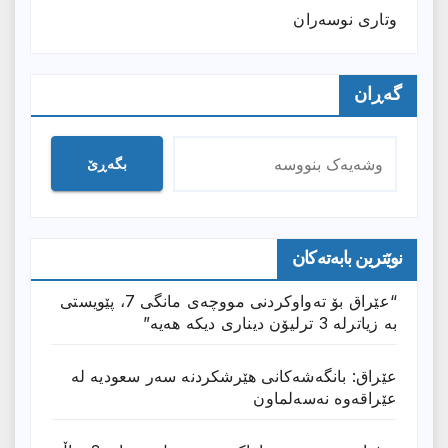
وتارى نوسەران
گەڕان
بگەڕێ
نوێترین بابەتەکان
“عێراق بۆ تەواوکردنی مووچەی مانگى 7، پێویستی
بە زیاترلە 3 ترلیۆن دیناری دیکە هەیە”
عێراق: بانگەشەكانی هێرشكردنە سەر سعودیە لە
عێراقەوە نەسەلماون