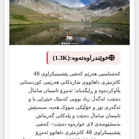
خوێندراوەتەوە:
(1.3K)
كەشناسیی هەرێم کەشى پێشبینیکراوى 48
کاتژمێرى داهاتووى شارەکانى هەرێمى کوردستانى
بڵاوکردەوە و ڕایگەیاند: ئەمڕۆ ئاسمان ساماڵ
دەبێت، لەگەڵ زیاد بوونی کەمێک خیێرایی با و
ئەگەری توز و خۆڵێکی سووک هەیە، سبەینێش
ئاسمان ساماڵ دەبێت و پلەکانى گەرماش
بەمشێوەیەى لاى خوارەوە دەبێت:- کەشى
پێشبینیکراوى 48 کاتژمێرى داهاتوو ئەمڕۆ