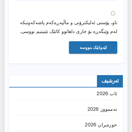
ناو، پۆستی ئەلیکترۆنی و ماڵپەڕەکەم پاشەکەوتبکە
لەم وێبگەڕە بۆ جاری داهاتوو کاتێک تێبینیم نووسی.
ئەرشیف
ئاب 2026
تەممووز 2026
حوزه‌یران 2026