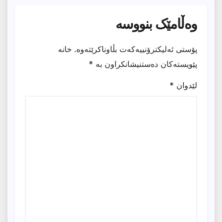
وەڵامێک بنووسە
پۆستی ئەلیکترۆنییەکەت بڵاوناکرێتەوە.
خانە
پێویستەکان دەستنیشانکراون بە
*
لێدوان
*