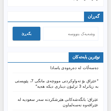
گەڕان
بگەڕێ
نوێترین بابەتەکان
دەسەڵات لە دەرەوەی یاسادا
“عێراق بۆ تەواوکردنی مووچەی مانگى 7، پێویستی
بە زیاترلە 3 ترلیۆن دیناری دیکە هەیە”
عێراق: بانگەشەكانی هێرشكردنە سەر سعودیە لە
عێراقەوە نەسەلماون