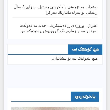
بەغداد.. بە تۆمەتی داواكردنی بەرتیل، سزای 3 ساڵ
زیندانی بۆ پەرلەمانتارێك دەركرا
عێراق.. پڕۆژەی ڕادەستكردنی چەك بە دەوڵەت
بەردەوامە و ژمارەیەک گرووپیش ڕەتیدەکەنەوە
هیچ کۆمێنتێک نییە
هیچ لێدوانێک نیە بۆ پیشاندان.
بیانخوێنەرەوە