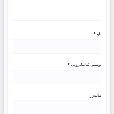
ناو
*
پۆستی ئەلیکترۆنی
*
ماڵپه‌ڕ