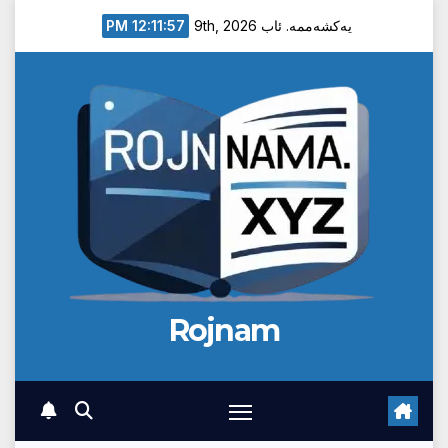
Ski
12:11:58 PM
یەکشەممە. ئاب 9th, 2026
t
conten
Rojnam