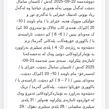
دووشەممە 22-09-2025 کەش / ئاسمان ساماڵ
دەبێت لەگەڵ بوونی پەڵە هەوری جیاجیا وە لەگەڵ
زیاد بوونی کەمێک خیێرایی با ئەگەری توز و
خۆڵێکی سووک هەیە. خێراى با / مام ناوەند ( 10–
25 )کم/ک. هەندی کات چالاک بۆ سەروی 30 کم/
ک مەوداى بینین / ( 6– 8 ) کم دەبێت. ئاراستەی
با / باکووری خۆرهەڵات. پلەکانی گەرما/ نزم
دەبێتەوە بە ڕێژەى (2- 4 ) پلەى سیلیزى بەراوورد
بە تۆمارکراوەکانی دوێنێ وەک لە نەحشەکەدا
ئاماژەى پێکراوە . سبەى سێ شەممە 23-09-
2025 کەش / ئاسمان ساماڵ دەبێت. خێراى با /
لەسەرخۆ- مام ناوەند ( 10– 20 )کم/ک دەبێت..
مەوداى بینین / ( 7 – 9 ) کم دەبێت. ئاراستەی با /
باکووری خۆرئاوا دەبێت . پلەکانی گەرما / نزیک
دەبێتەوە بەراورد بە تۆمارەکراوەکانی ئەمڕۆ وەک
لە خوارەوە ئاماژەى پێکراوە. هەولێر : 31 پلەی
سیلیزی سلێمانی : 28 پلەی سیلیزی دهۆک : 29