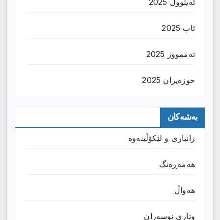
ئەیلوول 2025
ئاب 2025
تەممووز 2025
حوزه‌یران 2025
بەشەکان
زانیارى و لێکۆڵینەوە
هەمەڕەنگ
هەواڵ
وتارى نوسەران