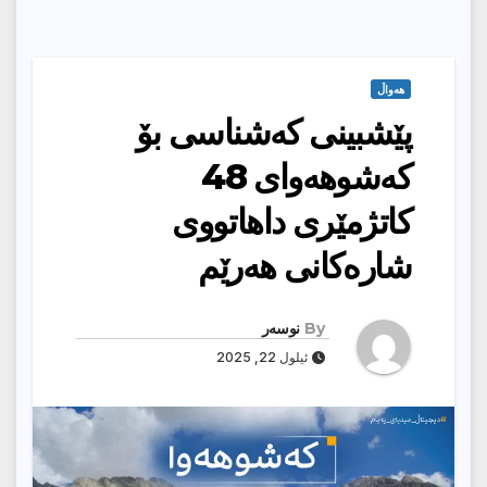
هەواڵ
پێشبینی كەشناسی بۆ
كەشوهەوای 48
کاتژمێرى داهاتووى
شارەکانى هەرێم
By
نوسەر
ئیلول 22, 2025