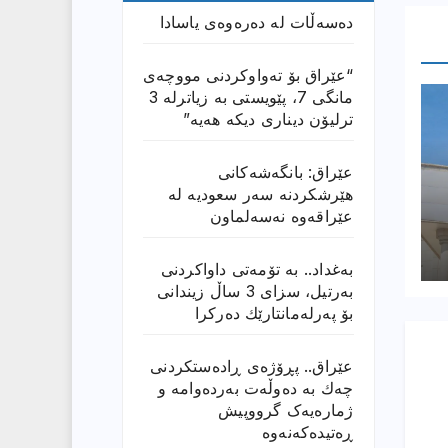
دەسەڵات لە دەرەوەی یاسادا
“عێراق بۆ تەواوکردنی مووچەی
مانگى 7، پێویستی بە زیاترلە 3
ترلیۆن دیناری دیکە هەیە”
عێراق: بانگەشەكانی
هێرشكردنە سەر سعودیە لە
عێراقەوە نەسەلماون
بەغداد.. بە تۆمەتی داواكردنی
بەرتیل، سزای 3 ساڵ زیندانی
بۆ پەرلەمانتارێك دەركرا
عێراق.. پڕۆژەی ڕادەستكردنی
چەك بە دەوڵەت بەردەوامە و
ژمارەیەک گرووپیش
ڕەتیدەکەنەوە