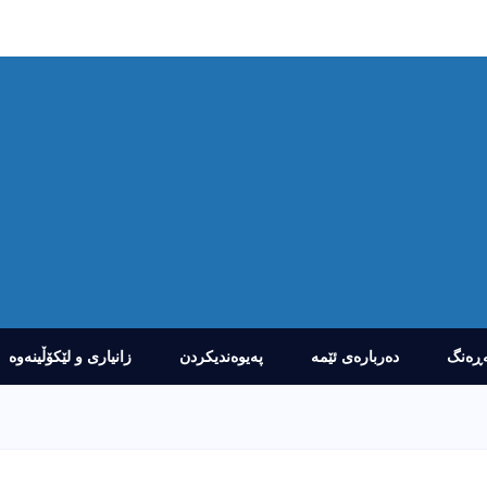
ڕەنگ
دەربارەى ئێمە
پەیوەندیکردن
زانیارى و لێکۆڵینەوە