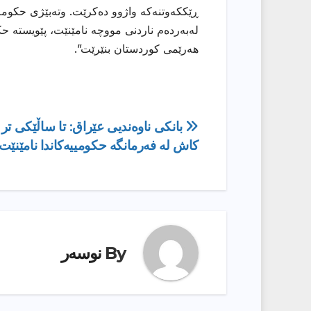
ڕێككەوتنەكە واژوو دەكرێت. وتەبێژی حكومە
لەبەردەم ناردنی مووچە نامێنێت، پێویستە 
هەرێمی كوردستان بنێرێت”.
ڕێدۆزیی
بانكی ناوەندیى عێراق: تا ساڵێکى تر
كاش لە فەرمانگە حكومییەكاندا نامێنێت
بابەت
By
نوسەر