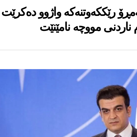
ەمڕۆ رێککەوتنەکە واژوو دەکرێت
ناردنی مووچە نامێنێت