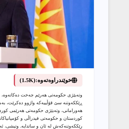
خوێندراوەتەوە:
(1.5K)
ڕێککەوتنە سێ قۆڵییەکە واژوو دەکرێت، بەم
هەورامانی، وتەبێژی حكومەتی هەرێمی كوردست
كوردستان و حكومەتی فیدراڵی و كۆمپانیاكان
رێككەوتنەكەش لە ئان و ساتدایە. وتیشی، ئەگ