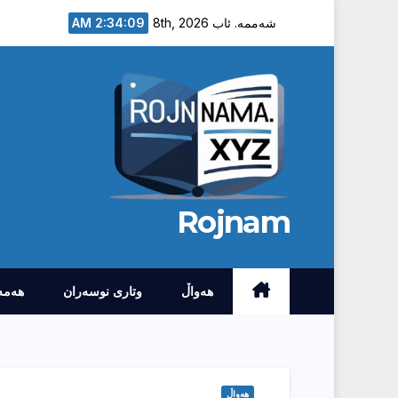
Ski
2:34:10 AM
شەممە. ئاب 8th, 2026
t
conten
Rojnam
هەواڵ
وتارى نوسەران
هەمە
هەواڵ