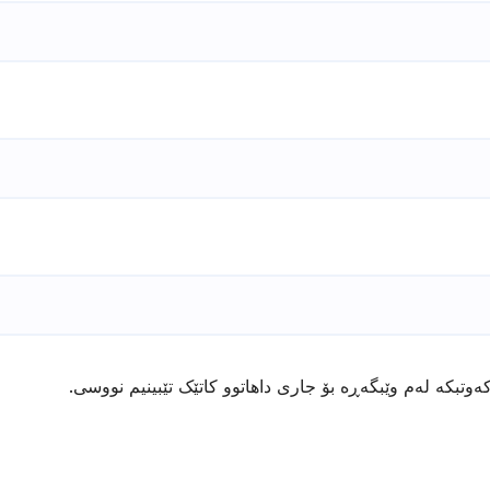
ەوتبکە لەم وێبگەڕە بۆ جاری داهاتوو کاتێک تێبینیم نووسی.