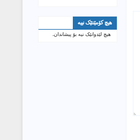
هیچ کۆمێنتێک نییە
هیچ لێدوانێک نیە بۆ پیشاندان.