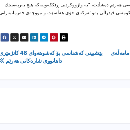
تی هەرێم دەشڵێت، “بە واژووكردنی ڕێككەوتنەكە هیچ بەربەستێك
حكومەتی فیدراڵی بەو ئەركەی خۆی هەڵسێت و مووچەی فەرمانبەرانی
 مامەڵەی
پێشبینی كەشناسی بۆ كەشوهەوای 48 کاتژمێر
داهاتووى شارەکانى هەرێم