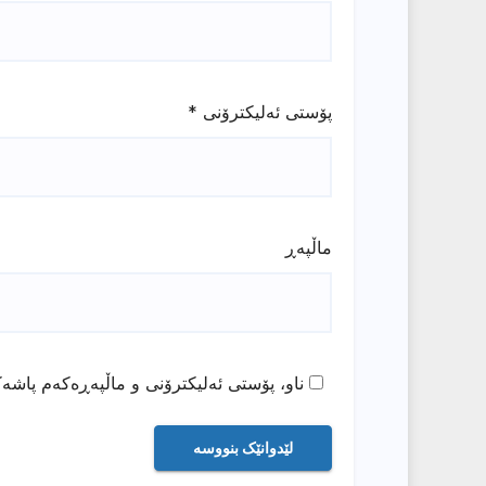
پۆستی ئەلیکترۆنی
*
ماڵپه‌ڕ
ناو، پۆستی ئەلیکترۆنی و ماڵپەڕەکەم پاشەک