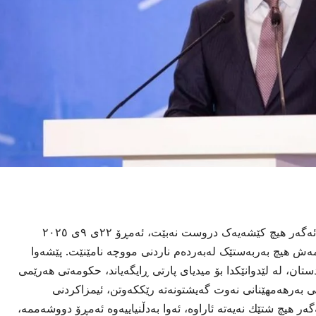
وتەبێژی حکومەتی هەرێم جەخت دەکاتەوە، ئەگەر هیچ کێشەیەک دروست نەبێت، ئەمڕۆ ٢٢ى ٩ى ٢٠٢٥
ەش هیچ بەربەستێک لەبەردەم ناردنی مووچە نامێنێت. پێشەوا
ان، لە لێدوانێكدا بۆ میدیای پارتی ڕایگەیاند، حكومەتی هەرێمی
ی بەرهەمهێنانی نەوت گەیشتونەتە رێككەوتن، ئیمزاكردنی
ەر هیچ شتێك نەیەتە ئاراوە، ئەوا بەدڵنیاییەوە ئەمڕۆ دووشەممە،