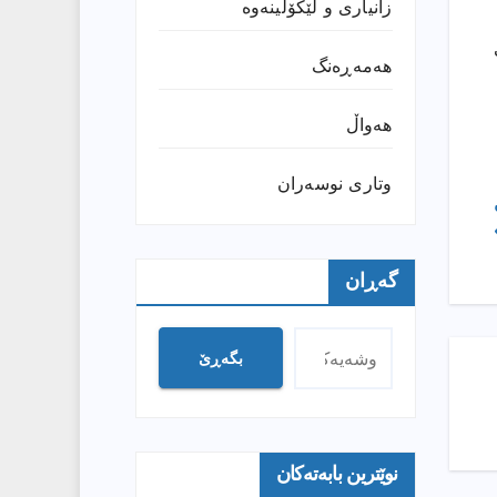
زانیارى و لێکۆڵینەوە
هەمەڕەنگ
هەواڵ
وتارى نوسەران
ى
گەڕان
بگەڕێ
نوێترین بابەتەکان