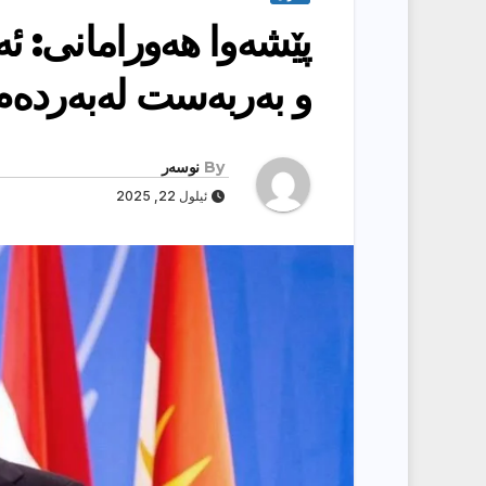
پێشەوا هەورامانی: ئ
و بەربەست لەبەردەم 
By
نوسەر
ئیلول 22, 2025