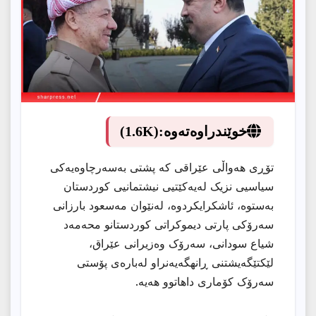
خوێندراوەتەوە:
(1.6K)
تۆڕی هەواڵی عێراقی کە پشتی بەسەرچاوەیەکی
سیاسیی نزیک لەیەکێتیی نیشتمانیی کوردستان
بەستوە، ئاشکرایکردوە، لەنێوان مەسعود بارزانی
سەرۆکی پارتی دیموکراتی کوردستانو محەمەد
شیاع سودانی، سەرۆک وەزیرانی عێراق،
لێکتێگەیشتنی ڕانهگەیەنراو لەبارەی پۆستی
سەرۆک کۆماری داهاتوو هەیە.