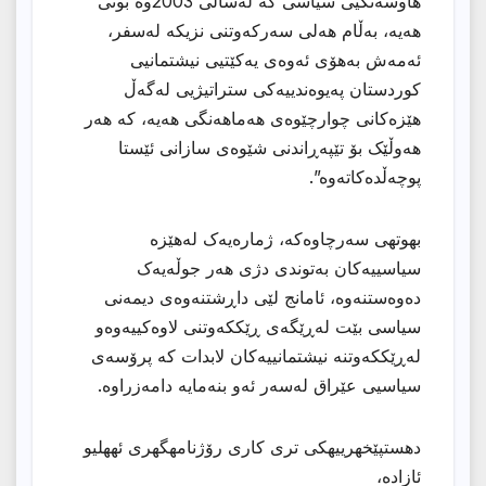
هاوسەنگیی سیاسی کە لەساڵی 2003وە بونی
هەیە، بەڵام هەلی سەرکەوتنی نزیکە لەسفر،
ئەمەش بەهۆی ئەوەی یەکێتیی نیشتمانیی
کوردستان پەیوەندییەکی ستراتیژیی لەگەڵ
هێزەکانی چوارچێوەی هەماهەنگی هەیە، کە هەر
هەوڵێک بۆ تێپەڕاندنی شێوەی سازانی ئێستا
پوچەڵدەکاتەوە”.
بهوتهى سەرچاوەکە، ژمارەیەک لەهێزە
سیاسییەکان بەتوندی دژی هەر جوڵەیەک
دەوەستنەوە، ئامانج لێى داڕشتنەوەی دیمەنی
سیاسی بێت لەڕێگەی ڕێککەوتنی لاوەکییەوەو
لەڕێککەوتنە نیشتمانییەکان لابدات كه پرۆسەی
سیاسیی عێراق لەسەر ئەو بنەمایە دامەزراوە.
دهستپێخهرییهكی تری كاری رۆژنامهگهری ئههلیو
ئازاده،