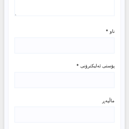
ناو
*
پۆستی ئەلیکترۆنی
*
ماڵپه‌ڕ