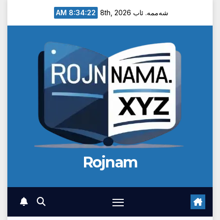
Ski
8:34:23 AM
شەممە. ئاب 8th, 2026
t
conten
Rojnam