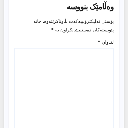
وەڵامێک بنووسە
پۆستی ئەلیکترۆنییەکەت بڵاوناکرێتەوە.
خانە
پێویستەکان دەستنیشانکراون بە
*
لێدوان
*