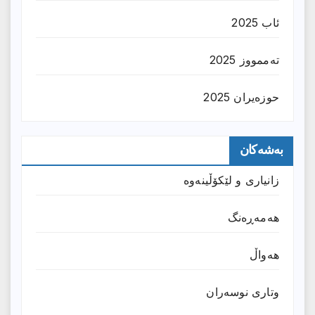
ئاب 2025
تەممووز 2025
حوزه‌یران 2025
بەشەکان
زانیارى و لێکۆڵینەوە
هەمەڕەنگ
هەواڵ
وتارى نوسەران