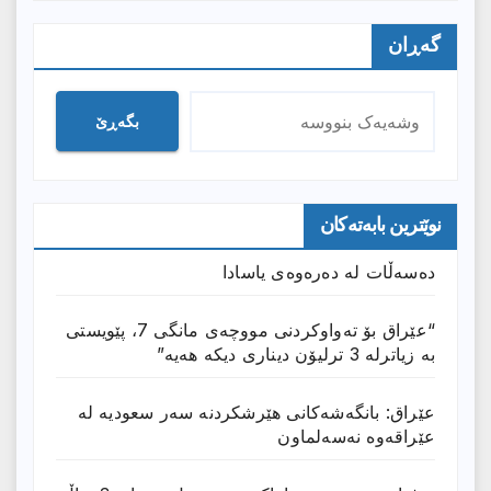
گەڕان
بگەڕێ
نوێترین بابەتەکان
دەسەڵات لە دەرەوەی یاسادا
“عێراق بۆ تەواوکردنی مووچەی مانگى 7، پێویستی
بە زیاترلە 3 ترلیۆن دیناری دیکە هەیە”
عێراق: بانگەشەكانی هێرشكردنە سەر سعودیە لە
عێراقەوە نەسەلماون