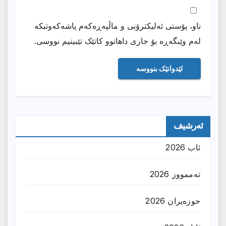
ناو، پۆستی ئەلیکترۆنی و ماڵپەڕەکەم پاشەکەوتبکە
لەم وێبگەڕە بۆ جاری داهاتوو کاتێک تێبینیم نووسی.
ئەرشیف
ئاب 2026
تەممووز 2026
حوزه‌یران 2026