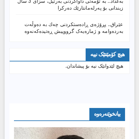
بەغداد.. بە تۆمەتی داواكردنی بەرتیل، سزای 3 ساڵ
زیندانی بۆ پەرلەمانتارێك دەركرا
عێراق.. پڕۆژەی ڕادەستكردنی چەك بە دەوڵەت
بەردەوامە و ژمارەیەک گرووپیش ڕەتیدەکەنەوە
هیچ کۆمێنتێک نییە
هیچ لێدوانێک نیە بۆ پیشاندان.
بیانخوێنەرەوە