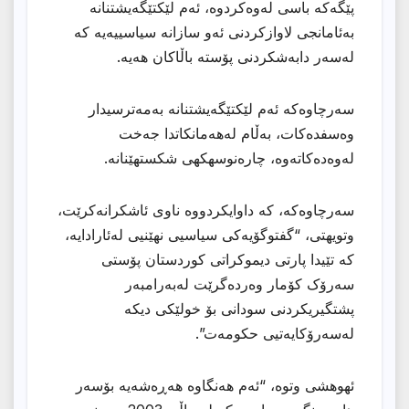
پێگەکە باسی لەوەکردوە، ئەم لێکتێگەیشتنانە
بەئامانجی لاوازکردنی ئەو سازانە سیاسییەیە کە
لەسەر دابەشکردنی پۆستە باڵاکان هەیە.
سەرچاوەکە ئەم لێکتێگەیشتنانە بەمەترسیدار
وەسفدەکات، بەڵام لەهەمانکاتدا جەخت
لەوەدەکاتەوە، چارەنوسهكهى شکستهێنانە.
سەرچاوەکە، کە داوایکردووە ناوی ئاشکرانەکرێت،
وتویهتى، “گفتوگۆیەکی سیاسیی نهێنیی لەئارادایە،
کە تێیدا پارتی دیموکراتی کوردستان پۆستی
سەرۆک کۆمار وەردەگرێت لەبەرامبەر
پشتگیریکردنی سودانی بۆ خولێکی دیکە
لەسەرۆکایەتیی حکومەت”.
ئهوهشى وتوه، “ئەم هەنگاوە هەڕەشەیە بۆسەر