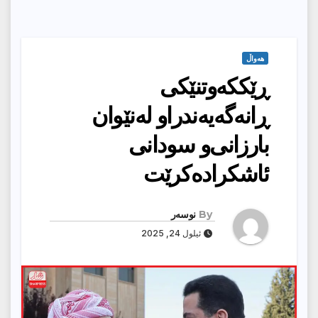
هەواڵ
ڕێککەوتنێکی
ڕانەگەیەندراو لەنێوان
بارزانی‌و سودانی
ئاشکرادەکرێت
By
نوسەر
ئیلول 24, 2025