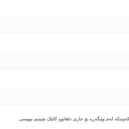
ەوتبکە لەم وێبگەڕە بۆ جاری داهاتوو کاتێک تێبینیم نووسی.