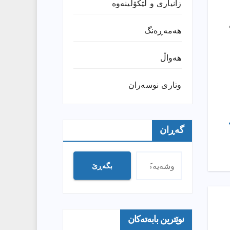
زانیارى و لێکۆڵینەوە
ان
هەمەڕەنگ
هەواڵ
وتارى نوسەران
گەڕان
بگەڕێ
نوێترین بابەتەکان