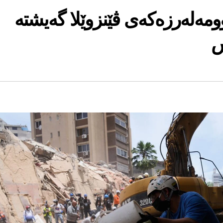
ومەلەرزەکەی ڤێنزوێلا گەیشتە