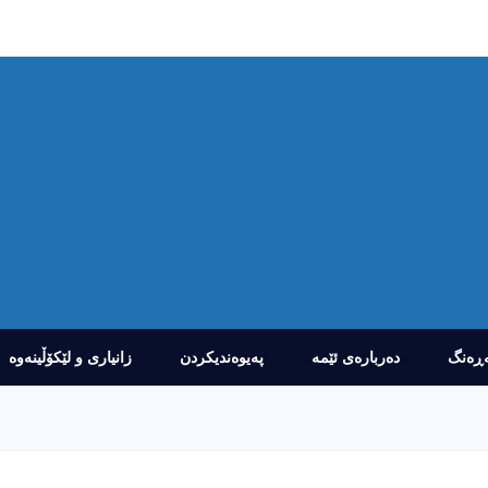
ڕەنگ
دەربارەى ئێمە
پەیوەندیکردن
زانیارى و لێکۆڵینەوە