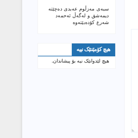
سبەی مەزڵوم عەبدی دەچێتە
دیمەشق و لەگەڵ ئەحمەد
شەرع کۆدەبێتەوە
هیچ کۆمێنتێک نییە
هیچ لێدوانێک نیە بۆ پیشاندان.