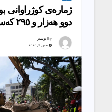
ژمارەی کوژراوانی بو
دوو هەزار و ٢٩٥ کەس
By
نوسەر
تەموز 3, 2026