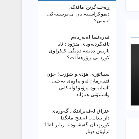
ڕەخنەگرتن مافێکی
دیموکراسییە یان مەترسییەکی
ئەمنی؟
فەرەنسا لەبەردەم
تاقیکردنەوەی مێژودا؛ ئایا
پاریس دەبێتە دەنگی کپکراوی
کوردانی ڕۆژھەڵات؟
سیناتۆری هۆدی‌و شۆرت؛ جۆن
فێتەرمان ئەو پیاوەی بەجلی
ئاساییەوە پرۆتۆکۆڵەکانی
واشنتۆنی هەژاند
عێراق له‌قه‌یرانێكى گه‌وره‌ى
داراییدایه‌.. له‌پێنج مانگدا
كورتهێنان گه‌یشتوه‌ته‌ زیاتر له‌11
ترلیۆن دینار