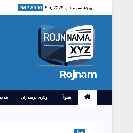
Ski
2:55:11 PM
پێنجشەممە. ئاب 6th, 2026
t
conten
Rojnam
هەواڵ
وتارى نوسەران
هەمە
هەواڵ