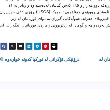
بە پێی ئەم ڕاگەیاندراوە، لە ئاکامی بوومەلەرزەکە دوو هەزار و ٢٩٥ کەس گیانیان لەدەستداوە و زیاتر لە ١١
هەزار کەسیش بریندار بوون. بە پێی داتاکانی ناوەندی ڕووپێوی جیۆلۆجیی ئەمریکا (USGS) ڕۆژی ٢٤ی حوزەیر
دوو بوومەلەرزەی بەهێز بە گوڕی ٧.٢ و ٧.٥ ڤێنزوێلای هەژاند. هەوڵەکانی گەڕان بە دوای قوربانیان لە ژێر
 بەردەوامە و گومان لە زیاتربوونی ژمارەی قوربانیان، نیگەرانی لێ
ان لە
درۆنێكی ئۆكرانی له‌ توركیا كه‌وته‌ خواره‌وه‌