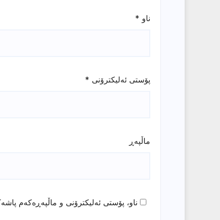
ناو
*
پۆستی ئەلیکترۆنی
*
ماڵپه‌ڕ
ناو، پۆستی ئەلیکترۆنی و ماڵپەڕەکەم پاشەک