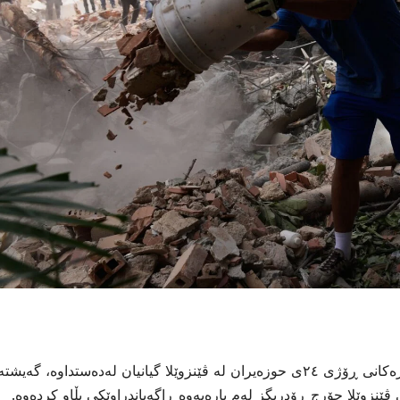
ژمارەی ئەو کەسانەی کە بە هۆی بوومەلەرزەکانی ڕۆژی ٢٤ی حوزەیران لە ڤێنزوێلا گیانیان لەدەستداوە، گەیشتە
ەرلەمانی ڤێنزوێلا جۆرج ڕۆدریگز لەم بارەیەوە ڕاگەیاندراوێکی بڵاو کردەوە.