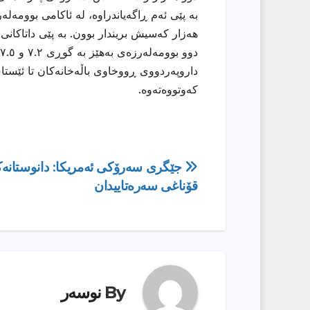
داروپەردووی ڕووخاوی باڵەخانەکان تا ئێستاش
کەوتووەتەوە.
ڕێدۆزیی
جێگرى سەرۆکى ئەمریکا: دانوستانەک
قۆناغی سەرەتاییدان
بابەت
By
نوسەر