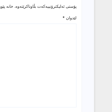
پۆستی ئەلیکترۆنییەکەت بڵاوناکرێتەوە.
خانە پێو
لێدوان
*