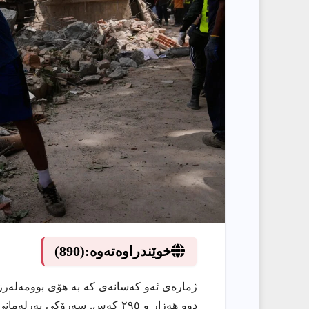
خوێندراوەتەوە:
(890)
دوو هەزار و ٢٩٥ کەس. سەرۆکی پ