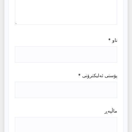
ناو
*
پۆستی ئەلیکترۆنی
*
ماڵپه‌ڕ