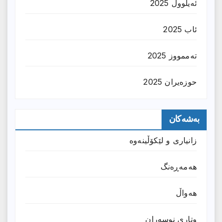
ئەیلوول 2025
ئاب 2025
تەممووز 2025
حوزه‌یران 2025
بەشەکان
زانیارى و لێکۆڵینەوە
هەمەڕەنگ
هەواڵ
وتارى نوسەران