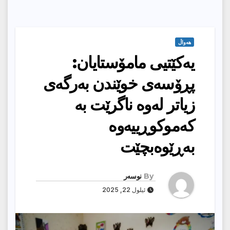
هەواڵ
یەكێتیی مامۆستایان:
پڕۆسەی خوێندن بەرگەی
زیاتر لەوە ناگرێت بە
كەموكوڕییەوە
بەڕێوەبچێت
By
نوسەر
ئیلول 22, 2025