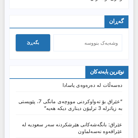
گەڕان
بگەڕێ
نوێترین بابەتەکان
دەسەڵات لە دەرەوەی یاسادا
“عێراق بۆ تەواوکردنی مووچەی مانگى 7، پێویستی
بە زیاترلە 3 ترلیۆن دیناری دیکە هەیە”
عێراق: بانگەشەكانی هێرشكردنە سەر سعودیە لە
عێراقەوە نەسەلماون