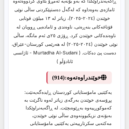
ڕاگەیەندراوێکدا کە بەو بۆنەیە ئەمڕۆ بڵاوی کردووەتەوە
ئاماژەی بەوەداوە کە لەگەڵ دەستپێکردنی ساڵی نوێی
خوێندن (٢٠٢٤-٢٠٢٥)، زیاتر لە ١٣ میلۆن قوتابی
قۆناغەکانی بنەڕەتی، ناوەندی و ئامادەیی ڕوویان لە
ناوەندەکانی خوێندن کرد. ڕۆژی ٢٥ی ئەم مانگە، ساڵی
نوێی خوێندن (٢٠٢٤-٢٠٢٥) لە ھەرێمی کورستان-عێراق،
دەست پێ دەکات. ( Murtadha Al-Sudani - ئاژانسی
ئانادۆڵو )
خوێندراوەتەوە:
(914)
یەكێتیی مامۆستایانی كوردستان ڕایدەگەیەنێت:
پڕۆسەی خوێندن بەرگەی زیاتر لەوە ناگرێت بە
كەموكوڕییەوە بەڕێوەبچێت. لە ڕاگەیەنراوێكدا
بەبۆنەی نزیكبوونەوەی ساڵی نوێی خوێندن،
مەكتەبی سكرتارییەتی یەكێتیی مامۆستایانی