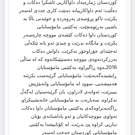
كوردستان ژمارەیەك داواكاریی ئاشكرا دەكات و
دەڵێت: ئەم داواكارییانە دەبێت كاری جددی لەسەر
بكرێت تاكو پڕۆسەی پەروەردە و خوێندنی باڵا بە
باشیی بەڕێوەبچێت. یەكێتیی مامۆستایانی
كوردستان داوا دەكات كێشەی مووچە چارەسەر
بكرێت و مانگانە بدرێت و چیدی ئەو باتە تێكەڵی
ئەجێندای جۆراوجۆر نەكرێت. داواش دەكات
بەرزكردنەوەی مووچە دەستپێبكاتەوە كە لە ساڵی
2016ـەوە ڕاگیراوە. یەكێتیی مامۆستایان
ڕایشیدەگەیەنێت: مامۆستایانی گرێبەست بكرێنە
هەمیشەیی، سوود لە مامۆستایانی وانەبێژیش
ببینرێت، ئەوانەی لادراون، یان گرێبەستیان لەگەڵ
نەكراوە. سەبارەت بە مامۆستایانی خانەنشینكراو،
ڕاگەیەنراوەكەی یەكێتیی مامۆستایان داوا دەكات
تەواوی مووچەكانیان و ئەو پاداشتانەی بۆیان
دیاریی كراوە پێ بدرێت. لە كۆتاییشدا یەكێتیی
مامۆستایانی كوردستان جەخت لەسەر