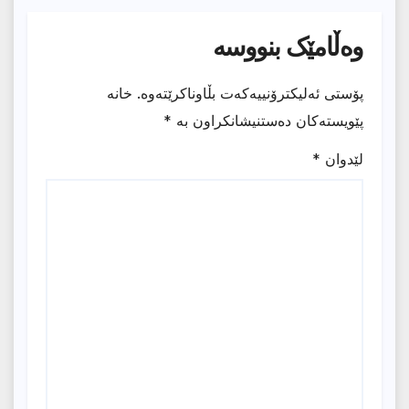
وەڵامێک بنووسە
پۆستی ئەلیکترۆنییەکەت بڵاوناکرێتەوە.
خانە
پێویستەکان دەستنیشانکراون بە
*
لێدوان
*