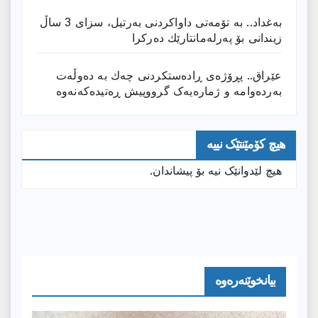
بەغداد.. بە تۆمەتی داواكردنی بەرتیل، سزای 3 ساڵ
زیندانی بۆ پەرلەمانتارێك دەركرا
عێراق.. پڕۆژەی ڕادەستكردنی چەك بە دەوڵەت
بەردەوامە و ژمارەیەک گرووپیش ڕەتیدەکەنەوە
هیچ کۆمێنتێک نییە
هیچ لێدوانێک نیە بۆ پیشاندان.
بیانخوێنەرەوە