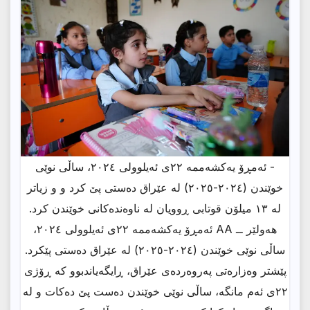
- ئەمڕۆ یەکشەممە ٢٢ی ئەیلوولی ٢٠٢٤، ساڵی نوێی
خوێندن (٢٠٢٤-٢٠٢٥) لە عێراق دەستی پێ کرد و و زیاتر
لە ١٣ میلۆن قوتابی ڕوویان لە ناوەندەکانی خوێندن کرد.
ھەولێر ــ AA ئەمڕۆ یەکشەممە ٢٢ی ئەیلوولی ٢٠٢٤،
ساڵی نوێی خوێندن (٢٠٢٤-٢٠٢٥) لە عێراق دەستی پێکرد.
پێشتر وەزارەتی پەروەردەی عێراق، ڕایگەیاندبوو کە ڕۆژی
٢٢ی ئەم مانگە، ساڵی نوێی خوێندن دەست پێ دەکات و لە