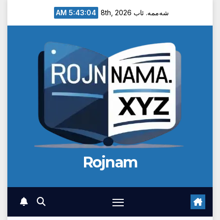
Ski
5:43:05 AM
شەممە. ئاب 8th, 2026
t
conten
Rojnam