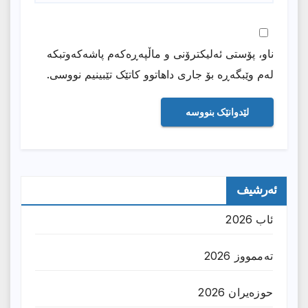
ناو، پۆستی ئەلیکترۆنی و ماڵپەڕەکەم پاشەکەوتبکە
لەم وێبگەڕە بۆ جاری داهاتوو کاتێک تێبینیم نووسی.
ئەرشیف
ئاب 2026
تەممووز 2026
حوزه‌یران 2026