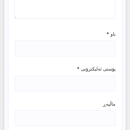
ناو
*
پۆستی ئەلیکترۆنی
*
ماڵپه‌ڕ