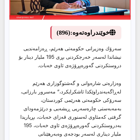
خوێندراوەتەوە:
(896)
سەرۆك وەزیرانی حكومەتی هەرێم، ڕەزامەندیی
نیشاندا لەسەر خەرجکردنی بڕی 195 ملیار دینار بۆ
دروستکردنی گەورەپڕۆژەی ئاوی خەبات.
وەزارەتی شارەوانی و گەشتوگوزاری هەرێم
لەڕاگەیەندراوێكدا ئاشكرایكرد،” مەسرور بارزانی،
سەرۆكی حكومەتی هەرێمی كوردستان،
بەمەبەستی چارەسەریی ڕیشەیی و درێژمەودای
گرفتی كەمئاوی لەسنوری قەزای خەبات، بڕیاریدا
بەدروستكردنی گەورەپڕۆژەی ئاوی خەبات، 195
ملیار دیناری لەسەر بودجەی وەبەرهێنانی