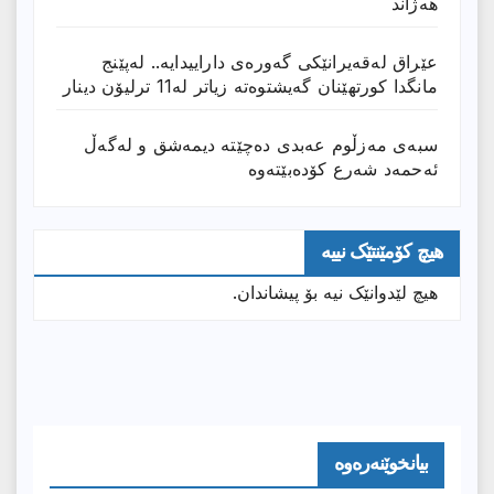
هەژاند
عێراق له‌قه‌یرانێكى گه‌وره‌ى داراییدایه‌.. له‌پێنج
مانگدا كورتهێنان گه‌یشتوه‌ته‌ زیاتر له‌11 ترلیۆن دینار
سبەی مەزڵوم عەبدی دەچێتە دیمەشق و لەگەڵ
ئەحمەد شەرع کۆدەبێتەوە
هیچ کۆمێنتێک نییە
هیچ لێدوانێک نیە بۆ پیشاندان.
بیانخوێنەرەوە