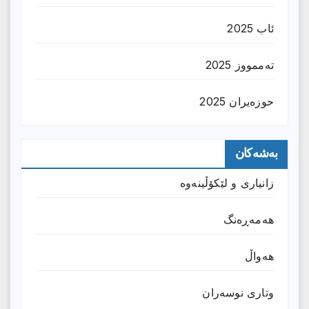
ئاب 2025
تەممووز 2025
حوزه‌یران 2025
بەشەکان
زانیارى و لێکۆڵینەوە
هەمەڕەنگ
هەواڵ
وتارى نوسەران