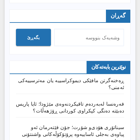
گەڕان
بگەڕێ
نوێترین بابەتەکان
ڕەخنەگرتن مافێکی دیموکراسییە یان مەترسییەکی
ئەمنی؟
فەرەنسا لەبەردەم تاقیکردنەوەی مێژودا؛ ئایا پاریس
دەبێتە دەنگی کپکراوی کوردانی ڕۆژھەڵات؟
سیناتۆری هۆدی‌و شۆرت؛ جۆن فێتەرمان ئەو
پیاوەی بەجلی ئاساییەوە پرۆتۆکۆڵەکانی واشنتۆنی