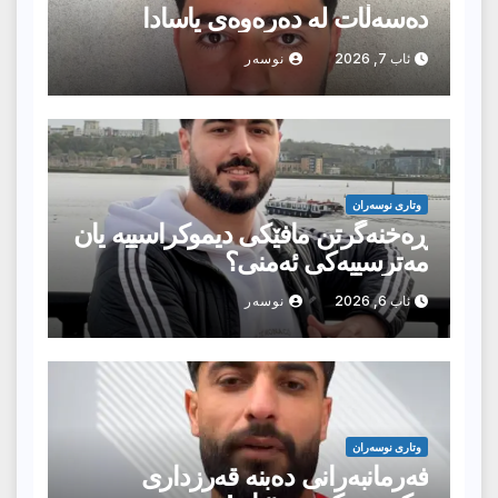
دەسەڵات لە دەرەوەی یاسادا
ئاب 7, 2026
نوسەر
وتارى نوسەران
ڕەخنەگرتن مافێکی دیموکراسییە یان
مەترسییەکی ئەمنی؟
ئاب 6, 2026
نوسەر
وتارى نوسەران
فەرمانبەرانی دەبنە قەرزداری