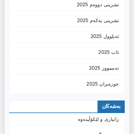
تشرینی دووەم 2025
تشرینی یەکەم 2025
ئەیلوول 2025
ئاب 2025
تەممووز 2025
حوزه‌یران 2025
بەشەکان
زانیارى و لێکۆڵینەوە