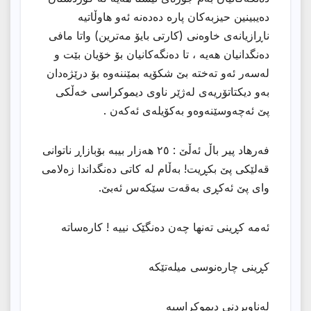
دەیبینین حیزبەکان پارە دەدەنە ئەو هاوڵاتیە
ناڕازیانەی خاوەنی (کارتی بایۆ مەترین) واتا مافی
دەنگدانیان هەیە ، تا دەنگەکانیان بۆ خۆیان بێت و
لەسەر ئەو تەختە بێ شکۆیە بمێننەوە بۆ درێژەدان
بەو دیکتاتۆریەی لەژێر ناوی دیموکراسی خەڵکی
پێ ئەچەوسێنەوەو بەکۆیلەی ئەکەن .
‎فەرهاد پیر باڵ ئەڵێ : ٢٥ هەزار بیبە بۆبازاڕ ناتوانی
قەلێکی پێ بکڕیت! بەڵام لە کاتی دەنگداندا زەلامی
وای پێ ئەکڕی بەقەت سێکەس ئەبێ.