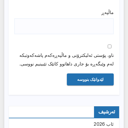
ماڵپه‌ڕ
ناو، پۆستی ئەلیکترۆنی و ماڵپەڕەکەم پاشەکەوتبکە
لەم وێبگەڕە بۆ جاری داهاتوو کاتێک تێبینیم نووسی.
ئەرشیف
ئاب 2026