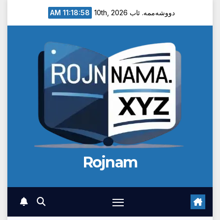
Ski
11:18:59 AM
دووشەممە. ئاب 10th, 2026
t
conten
Rojnam