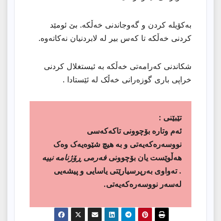
بەکۆیلە کردن و گەوجاندنی خەڵکە. بێ ئومێد
کردنی خەڵکە تا کەس بیر لە لابردنیان نەکاتەوە.
شکاندنی کەرامەتی خەڵکە بە ئیستغلال کردنی
خراپی باری گوزەرانی خەڵک لە ئێستادا .
تێبێنى :
ئەم وتارە بۆچوونی تاکەکەسی
نووسەرەکەیەتی و بە هیچ شێوەیەک وەک
هەڵوێست یان بۆچوونی
فەرمی ڕۆژنامە نییە
. تەواوی بەرپرسیارێتی یاسایی و پیشەیی
لەسەر نووسەرەکەیەتی.