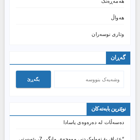
هەمەڕەنگ
هەواڵ
وتارى نوسەران
گەڕان
بگەڕێ
نوێترین بابەتەکان
دەسەڵات لە دەرەوەی یاسادا
“عێراق بۆ تەواوکردنی مووچەی مانگى 7، پێویستی