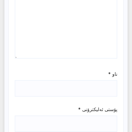
ناو
*
پۆستی ئەلیکترۆنی
*