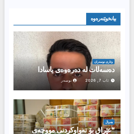
بیانخوێنەرەوە
وتارى نوسەران
دەسەڵات لە دەرەوەی یاسادا
ئاب 7, 2026
نوسەر
هەواڵ
“عێراق بۆ تەواوکردنی مووچەی