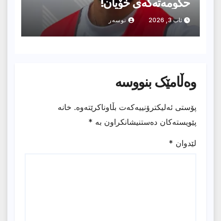
حکومەتەکەی خۆیان!
ئاب 3, 2026
نوسەر
وەڵامێک بنووسە
پۆستی ئەلیکترۆنییەکەت بڵاوناکرێتەوە.
خانە
پێویستەکان دەستنیشانکراون بە
*
لێدوان
*