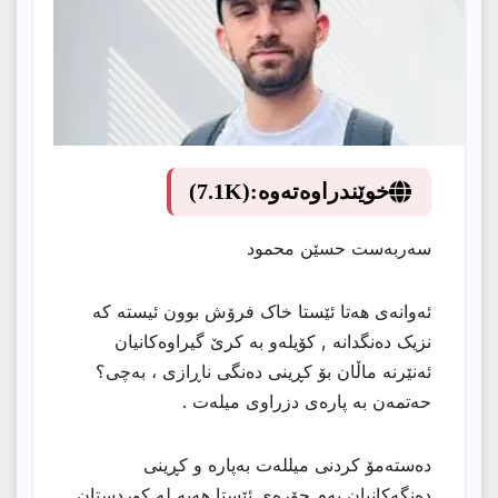
خوێندراوەتەوە:
(7.1K)
ئەوانەی هەتا ئێستا خاک فرۆش بوون ئیستە کە
نزیک دەنگدانە , کۆیلەو بە کرێ گیراوەکانیان
ئەنێرنە ماڵان بۆ کڕینی دەنگی ناڕازی ، بەچی؟
حەتمەن بە پارەی دزراوی میلەت .
‎دەستەمۆ کردنی میللەت بەپارە و کڕینی
دەنگەکانیان بەم جۆرەی ئێستا هەیە لە کوردستان