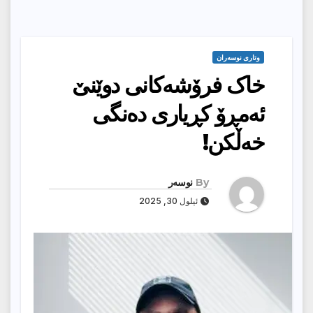
وتارى نوسەران
‎خاک فرۆشەکانی دوێنێ
ئەمڕۆ کڕیاری دەنگی
خەڵکن!
By
نوسەر
ئیلول 30, 2025