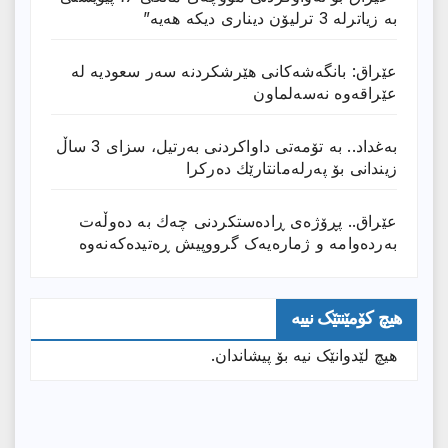
بە زیاترلە 3 ترلیۆن دیناری دیکە هەیە”
عێراق: بانگەشەكانی هێرشكردنە سەر سعودیە لە
عێراقەوە نەسەلماون
بەغداد.. بە تۆمەتی داواكردنی بەرتیل، سزای 3 ساڵ
زیندانی بۆ پەرلەمانتارێك دەركرا
عێراق.. پڕۆژەی ڕادەستكردنی چەك بە دەوڵەت
بەردەوامە و ژمارەیەک گرووپیش ڕەتیدەکەنەوە
هیچ کۆمێنتێک نییە
هیچ لێدوانێک نیە بۆ پیشاندان.