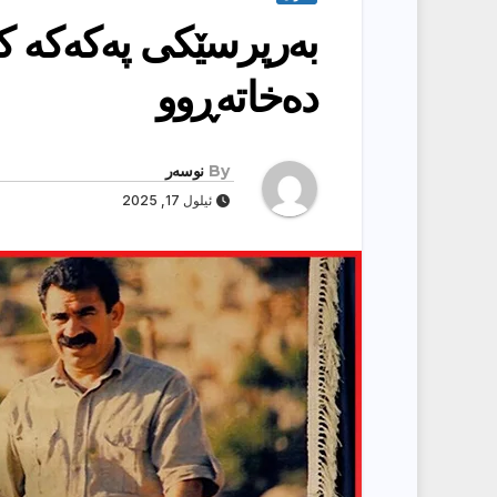
بەرپرسێكی پەكەكە كل
دەخاتەڕوو
By
نوسەر
ئیلول 17, 2025