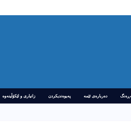
ڕەنگ
دەربارەى ئێمە
پەیوەندیکردن
زانیارى و لێکۆڵینەوە