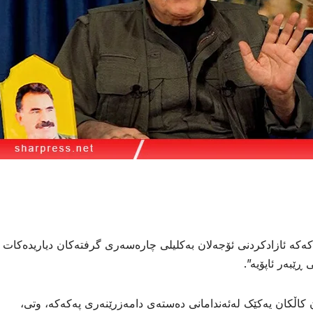
کەکە ئازادكردنی ئۆجەلان بەكلیلی چارەسەری گرفتەكان دیاریدەكات
ێبەر ئاپۆیە”.
ان کاڵکان یەکێک لەئەندامانی دەستەی دامەزرێنەری پەکەکە، وتی،