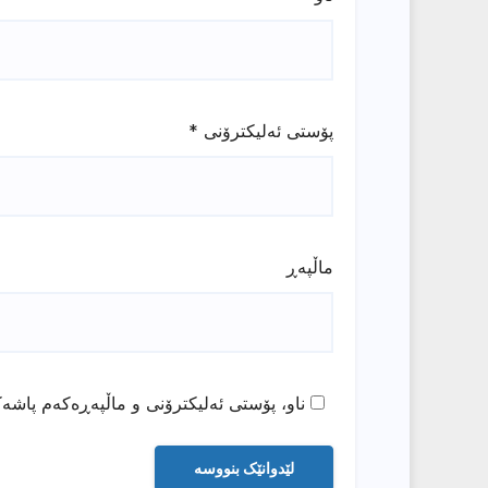
پۆستی ئەلیکترۆنی
*
ماڵپه‌ڕ
ناو، پۆستی ئەلیکترۆنی و ماڵپەڕەکەم پاشەک