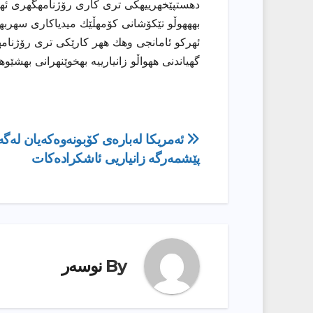
دهستپێخهرییهكی تری كاری رۆژنامهگهری ئههلی
بهههوڵو تێكۆشانی كۆمهڵێك میدیاكاری سهربهخۆ
ئهركو ئامانجی وهك ههر كارێكی تری رۆژنامهو
گهیاندنی ههواڵو زانیارییه بهخوێنهرانی بهشێو
ڕێدۆزیی
ئه‌مریكا له‌باره‌ى كۆبونه‌وه‌كه‌یان له‌گه
پێشمه‌رگه‌ زانیاریى ئاشكراده‌كات
بابەت
By
نوسەر