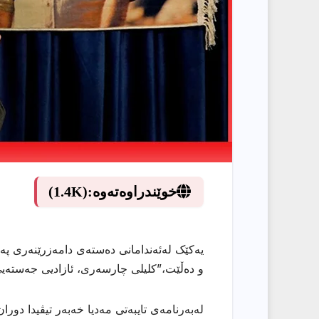
خوێندراوەتەوە:
(1.4K)
یەکێک لەئەندامانی دەستەی دامەزرێنەری پە
و دەڵێت،”کلیلی چارسەری، ئازادیی جەستەیی ڕ
لەبەرنامەی تایبەتی مەدیا خەبەر تیڤیدا دور