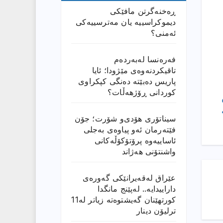
ڕەخنەگرتن مافێکی
دیموکراسییە یان مەترسییەکی
ئەمنی؟
فەرەنسا لەبەردەم
تاقیکردنەوەی مێژودا؛ ئایا
پاریس دەبێتە دەنگی کپکراوی
کوردانی ڕۆژھەڵات؟
سیناتۆری هۆدی‌و شۆرت؛ جۆن
فێتەرمان ئەو پیاوەی بەجلی
ئاساییەوە پرۆتۆکۆڵەکانی
واشنتۆنی هەژاند
عێراق له‌قه‌یرانێكى گه‌وره‌ى
داراییدایه‌.. له‌پێنج مانگدا
كورتهێنان گه‌یشتوه‌ته‌ زیاتر له‌11
ترلیۆن دینار