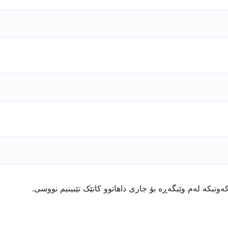
ەوتبکە لەم وێبگەڕە بۆ جاری داهاتوو کاتێک تێبینیم نووسی.