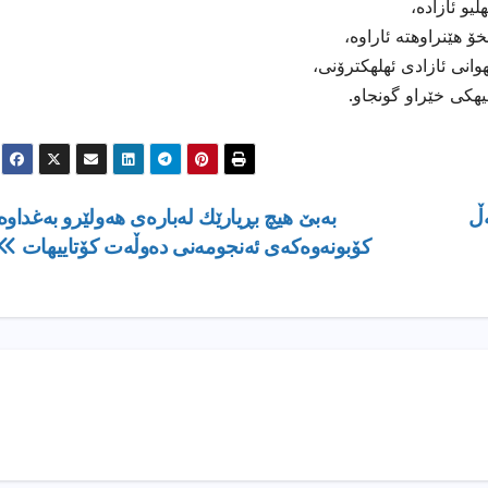
و ئازاده،
 هێنراوهته ئاراوه،
انی ئازادی ئهلهكترۆنی،
هیهكی خێراو گونجاو.
‌ڵ
به‌بێ هیچ بڕیارێك له‌باره‌ى هه‌ولێرو به‌غداوه‌
كۆبونه‌وه‌كه‌ى ئه‌نجومه‌نى ده‌وڵه‌ت كۆتاییهات