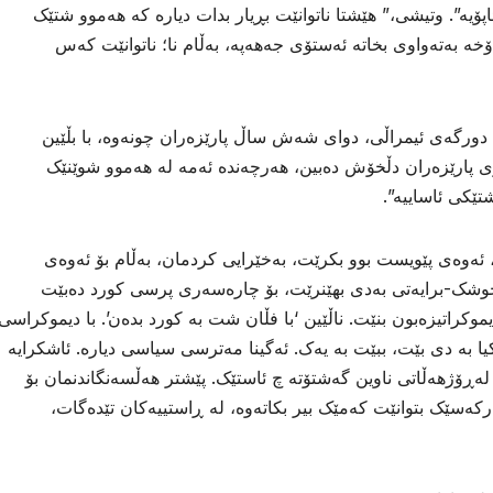
ۆیە”. وتيشى،” هێشتا ناتوانێت بڕیار بدات دیارە کە هەموو شتێک
ۆخە بەتەواوی بخاتە ئەستۆی جەهەپە، بەڵام نا؛ ناتوانێت کەس
دورگەی ئیمراڵی، دوای شەش ساڵ پارێزەران چونەوە، با بڵێین
اری پارێزەران دڵخۆش دەبین، هەرچەندە ئەمە لە هەموو شوێنێک
ێکی ئاساییە”.
 ئەوەی پێویست بوو بکرێت، بەخێرایی کردمان، بەڵام بۆ ئەوەی
خوشک-برایەتی بەدی بهێنرێت، بۆ چارەسەری پرسی کورد دەبێت
وکراتیزەبون بنێت. ناڵێین ‘با فڵان شت بە کورد بدەن’. با دیموکراسی
یا بە دی بێت، ببێت بە یەک. ئەگینا مەترسی سیاسی دیارە. ئاشکرایە
ڕۆژهەڵاتی ناوین گەشتۆتە چ ئاستێک. پێشتر هەڵسەنگاندنمان بۆ
رکەسێک بتوانێت کەمێک بیر بکاتەوە، لە ڕاستییەکان تێدەگات،