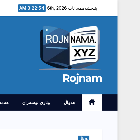
Ski
3:22:55 AM
پێنجشەممە. ئاب 6th, 2026
t
conten
Rojnam
هەواڵ
وتارى نوسەران
هەمە
هەواڵ