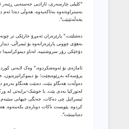
“کلیلی چارسەری، ئازادیی جەستەیی ڕێبەر ئاپ
بەستراوەتەوە بەئاکەپەوە، هەوڵی دەدا ئەم د
بخەڵەتێنێت”.
دەشلێت،” پارێزەران ئەمڕۆ جارێکی تر چونە 
بەهۆی چوونی پارێزەرانەوە بۆ ئیمراڵی، دید
دۆخێکی زۆر سروشتییە. لەناو دیموکراسیدا شت
ئاماژەی بۆ ئەوەشكردوە،” وەک لایەنی کورد،
پرۆسەکە بەڕێوەبچێت؛ بۆ دیموکراتیزەبون، 
دەوڵەت هەنگاو بنێت. دەبێت هەنگاو بەرەو دیم
لەتورکیا بەدی بێت. با خوشک-برایەتی لە ورک
ئیسرائیل چی دەکات، جەنگی جیهانی سێیەم لە
کردوە. پێویست ناکات دوبارەی بکەینەوە. هە
دەیانبینێت”.