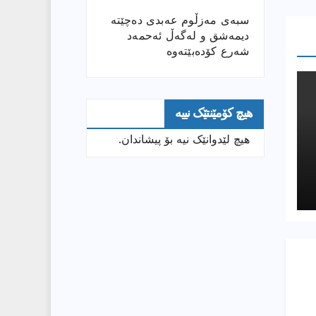
سبەی مەزڵوم عەبدی دەچێتە
دیمەشق و لەگەڵ ئەحمەد
شەرع کۆدەبێتەوە
هیچ کۆمێنتێک نییە
هیچ لێدوانێک نیە بۆ پیشاندان.