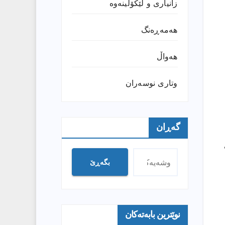
زانیارى و لێکۆڵینەوە
هەمەڕەنگ
هەواڵ
وتارى نوسەران
گەڕان
بگەڕێ
نوێترین بابەتەکان