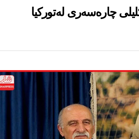
یلی چارەسەری لەتوركیا