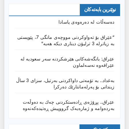
نوێترین بابەتەکان
دەسەڵات لە دەرەوەی یاسادا
“عێراق بۆ تەواوکردنی مووچەی مانگى 7، پێویستی
بە زیاترلە 3 ترلیۆن دیناری دیکە هەیە”
عێراق: بانگەشەكانی هێرشكردنە سەر سعودیە لە
عێراقەوە نەسەلماون
بەغداد.. بە تۆمەتی داواكردنی بەرتیل، سزای 3 ساڵ
زیندانی بۆ پەرلەمانتارێك دەركرا
عێراق.. پڕۆژەی ڕادەستكردنی چەك بە دەوڵەت
بەردەوامە و ژمارەیەک گرووپیش ڕەتیدەکەنەوە