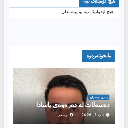
هیچ کۆمێنتێک نییە
هیچ لێدوانێک نیە بۆ پیشاندان.
بیانخوێنەرەوە
وتارى نوسەران
دەسەڵات لە دەرەوەی یاسادا
ئاب 7, 2026
نوسەر