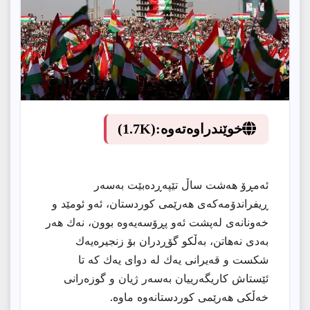
خوێندراوەتەوە:
(1.7K)
ئەمڕۆ هەشت ساڵ تێپەڕدەبێت بەسەر
ڕیفراندۆمەكەی هەرێمی كوردستان، ئەو ئومێد و
خەونانەی لەپشت ئەو پڕۆسەیەوە بوون، نەك هەر
بەدی نەهاتن، بەڵكو گۆڕدران بۆ زنجیرەیەك
شكست و قەیرانی یەك لە دوای یەك كە تا
ئێستاش كاریگەرییان بەسەر ژیان و گوزەرانی
خەڵكی هەرێمی كوردستانەوە ماوە.