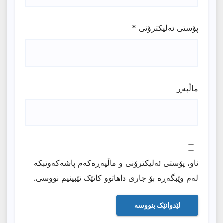
پۆستی ئەلیکترۆنی
*
ماڵپه‌ڕ
ناو، پۆستی ئەلیکترۆنی و ماڵپەڕەکەم پاشەکەوتبکە
لەم وێبگەڕە بۆ جاری داهاتوو کاتێک تێبینیم نووسی.