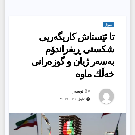
هەواڵ
تا ئێستاش كاریگەریی
شکستی ڕیفراندۆم
بەسەر ژیان و گوزەرانی
خەڵك ماوە
By
نوسەر
ئیلول 27, 2025