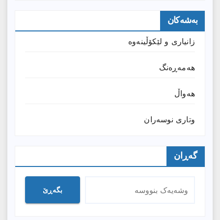
بەشەکان
زانیارى و لێکۆڵینەوە
هەمەڕەنگ
هەواڵ
وتارى نوسەران
گەڕان
بگەڕێ